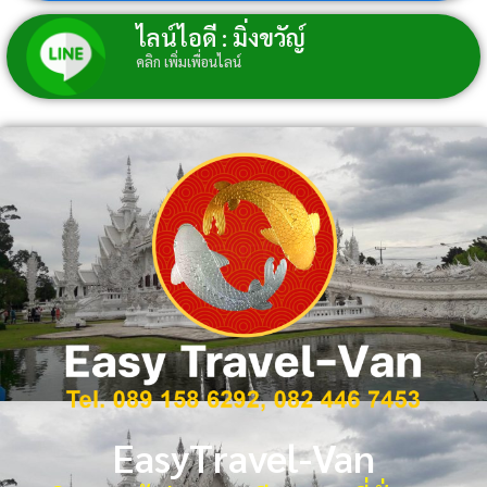
ไลน์ไอดี : มิ่งขวัญ์
คลิก เพิ่มเพื่อนไลน์
EasyTravel-Van