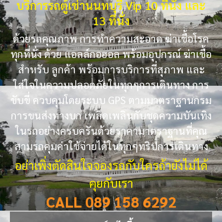
บริการรถตู้เช่านนทบุรี Vip 10 ที่นั่ง และ
13 ที่นั่ง
ด้วยรถคุณภาพ การทำความสะอาด ฆ่าเชื้อโรค
ทุกที่นั่ง ด้วย แอลล์กอฮอล พร้อมอุปกรณ์ ฆ่าเชื้อ
สำหรับ ลูกค้า พร้อมการบริการที่สุภาพ และ
ใส่ใจในความปลอดภัยในทุกๆการเดินทาง การ
ขับขี่ ควบคุมโดยระบบ GPS ตามมาตราฐานกรม
การขนส่งทางบก เพลิดเพลินกับชุดความบันเทิง
ในรถอย่างครบครันด้วยราคามาตราฐานที่คุณ
สามรถคุมค่าใช้จ่ายได้ในทุกๆทริปการเดินทาง
อย่าเพิ่งตัดสินใจจองรถกับใครถ้ายังไม่ได้
คุยกับเรา
CALL 089 158 6292