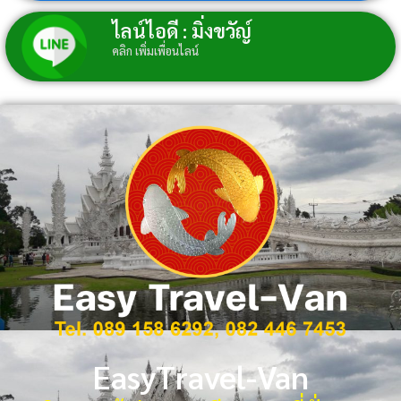
ไลน์ไอดี : มิ่งขวัญ์
คลิก เพิ่มเพื่อนไลน์
EasyTravel-Van