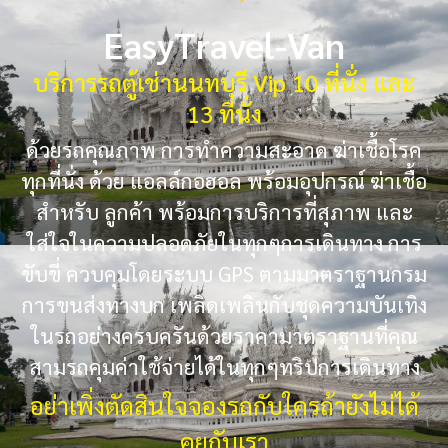
EasyTravel-Van
บริการรถตู้เช่านนทบุรี Vip 10 ที่นั่ง และ
13 ที่นั่ง
ด้วยรถคุณภาพ การทำความสะอาด ฆ่าเชื้อโรค
ทุกที่นั่ง ด้วย แอลล์กอฮอล พร้อมอุปกรณ์ ฆ่าเชื้อ
สำหรับ ลูกค้า พร้อมการบริการที่สุภาพ และ
ใส่ใจในความปลอดภัยในทุกๆการเดินทาง การ
ขับขี่ ควบคุมโดยระบบ GPS ตามมาตราฐานกรม
การขนส่งทางบก เพลิดเพลินกับชุดความบันเทิง
ในรถอย่างครบครันด้วยราคามาตราฐานที่คุณ
สามรถคุมค่าใช้จ่ายได้ในทุกๆทริปการเดินทาง
อย่าเพิ่งตัดสินใจจองรถกับใครถ้ายังไม่ได้
คุยกับเรา