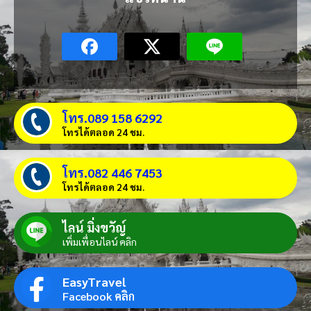
โทร.089 158 6292
โทรได้ตลอด 24 ชม.
โทร.082 446 7453
โทรได้ตลอด 24 ชม.
ไลน์ มิ่งขวัญ์
เพิ่มเพื่อนไลน์ คลิก
EasyTravel
Facebook คลิก