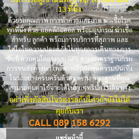
13 ที่นั่ง
ด้วยรถคุณภาพ การทำความสะอาด ฆ่าเชื้อโรค
ทุกที่นั่ง ด้วย แอลล์กอฮอล พร้อมอุปกรณ์ ฆ่าเชื้อ
สำหรับ ลูกค้า พร้อมการบริการที่สุภาพ และ
ใส่ใจในความปลอดภัยในทุกๆการเดินทาง การ
ขับขี่ ควบคุมโดยระบบ GPS ตามมาตราฐานกรม
การขนส่งทางบก เพลิดเพลินกับชุดความบันเทิง
ในรถอย่างครบครันด้วยราคามาตราฐานที่คุณ
สามรถคุมค่าใช้จ่ายได้ในทุกๆทริปการเดินทาง
อย่าเพิ่งตัดสินใจจองรถกับใครถ้ายังไม่ได้
คุยกับเรา
CALL 089 158 6292
แชร์หน้านี้