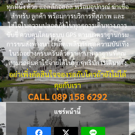
ทุกที่นั่ง ด้วย แอลล์กอฮอล พร้อมอุปกรณ์ ฆ่าเชื้อ
สำหรับ ลูกค้า พร้อมการบริการที่สุภาพ และ
ใส่ใจในความปลอดภัยในทุกๆการเดินทาง การ
ขับขี่ ควบคุมโดยระบบ GPS ตามมาตราฐานกรม
การขนส่งทางบก เพลิดเพลินกับชุดความบันเทิง
ในรถอย่างครบครันด้วยราคามาตราฐานที่คุณ
สามรถคุมค่าใช้จ่ายได้ในทุกๆทริปการเดินทาง
อย่าเพิ่งตัดสินใจจองรถกับใครถ้ายังไม่ได้
คุยกับเรา
CALL 089 158 6292
แชร์หน้านี้