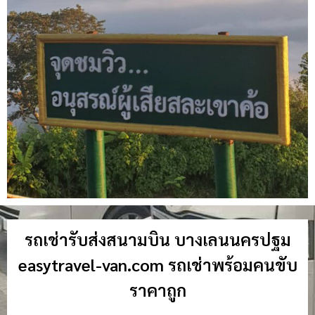
รถเช่ารับส่งสนามบิน บางเลนนครปฐม
easytravel-van.com รถเช่าพร้อมคนขับ
ราคาถูก