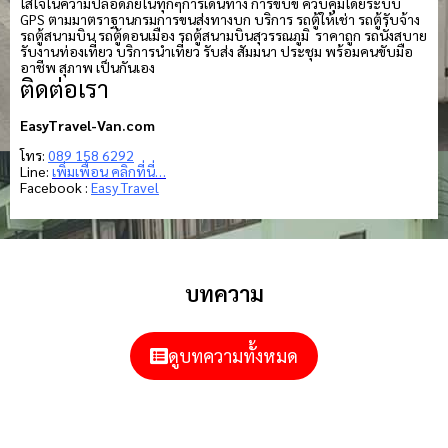
ใส่ใจในความปลอดภัยในทุกๆการเดินทาง การขับขี่ ควบคุมโดยระบบ
GPS ตามมาตราฐานกรมการขนส่งทางบก บริการ รถตู้ให้เช่า รถตู้รับจ้าง
รถตู้สนามบิน รถตู้ดอนเมือง รถตู้สนามบินสุวรรณภูมิ ราคาถูก รถนั่งสบาย
รับงานท่องเที่ยว บริการนำเที่ยว รับส่ง สัมมนา ประชุม พร้อมคนขับมือ
อาชีพ สุภาพ เป็นกันเอง
ติดต่อเรา
EasyTravel-Van.com
โทร:
089 158 6292
Line:
เพิ่มเพื่อน คลิกที่นี่…
Facebook :
Easy Travel
บทความ
ดูบทความทั้งหมด