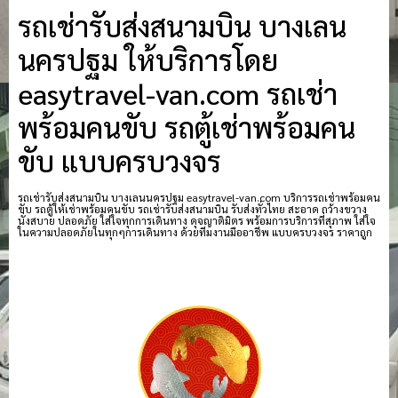
รถเช่ารับส่งสนามบิน บางเลน
นครปฐม ให้บริการโดย
easytravel-van.com รถเช่า
พร้อมคนขับ รถตู้เช่าพร้อมคน
ขับ แบบครบวงจร
รถเช่ารับส่งสนามบิน บางเลนนครปฐม easytravel-van.com บริการรถเช่าพร้อมคน
ขับ รถตู้ให้เช่าพร้อมคนขับ รถเช่ารับส่งสนามบิน รับส่งทั่วไทย สะอาด กว้างขวาง
นั่งสบาย ปลอดภัย ใส่ใจทุกการเดินทาง ดุจญาติมิตร พร้อมการบริการที่สุภาพ ใส่ใจ
ในความปลอดภัยในทุกๆการเดินทาง ด้วยทีมงานมืออาชีพ แบบครบวงจร ราคาถูก