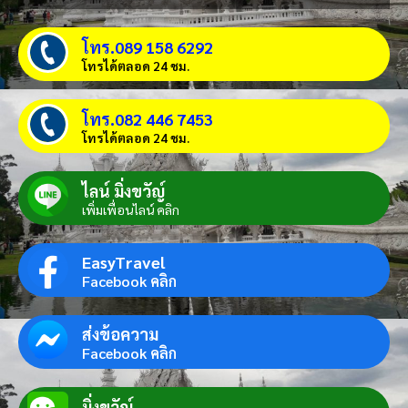
โทร.089 158 6292
โทรได้ตลอด 24 ชม.
โทร.082 446 7453
โทรได้ตลอด 24 ชม.
ไลน์ มิ่งขวัญ์
เพิ่มเพื่อนไลน์ คลิก
EasyTravel
Facebook คลิก
ส่งข้อความ
Facebook คลิก
มิ่งขวัญ์