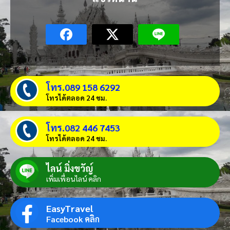
โทร.089 158 6292
โทรได้ตลอด 24 ชม.
โทร.082 446 7453
โทรได้ตลอด 24 ชม.
ไลน์ มิ่งขวัญ์
เพิ่มเพื่อนไลน์ คลิก
EasyTravel
Facebook คลิก