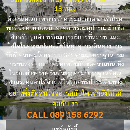
13 ที่นั่ง
ด้วยรถคุณภาพ การทำความสะอาด ฆ่าเชื้อโรค
ทุกที่นั่ง ด้วย แอลล์กอฮอล พร้อมอุปกรณ์ ฆ่าเชื้อ
สำหรับ ลูกค้า พร้อมการบริการที่สุภาพ และ
ใส่ใจในความปลอดภัยในทุกๆการเดินทาง การ
ขับขี่ ควบคุมโดยระบบ GPS ตามมาตราฐานกรม
การขนส่งทางบก เพลิดเพลินกับชุดความบันเทิง
ในรถอย่างครบครันด้วยราคามาตราฐานที่คุณ
สามรถคุมค่าใช้จ่ายได้ในทุกๆทริปการเดินทาง
อย่าเพิ่งตัดสินใจจองรถกับใครถ้ายังไม่ได้
คุยกับเรา
CALL 089 158 6292
แชร์หน้านี้