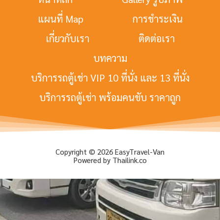
แผนที่ Map
การชำระเงิน
เกี่ยวกับเรา
ติดต่อเรา
บทความ
บริการรถตู้เช่า VIP 10 ที่นั่ง และ 13 ที่นั่ง
บริการรถตู้เช่า พร้อมคนขับ ราคาถูก
Copyright © 2026 EasyTravel-Van
Powered by Thailink.co