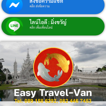
ส่งข้อความแชท
คลิก ส่งข้อความ
ไลน์ไอดี : มิ่งขวัญ์
คลิก เพิ่มเพื่อนไลน์