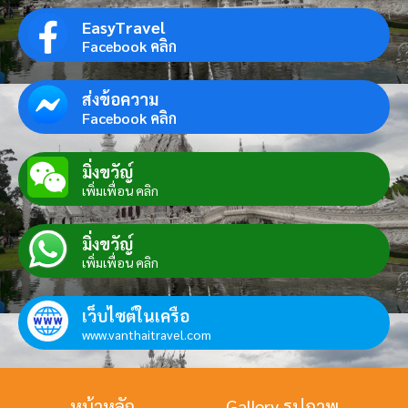
EasyTravel
Facebook คลิก
ส่งข้อความ
Facebook คลิก
มิ่งขวัญ์
เพิ่มเพื่อน คลิก
มิ่งขวัญ์
เพิ่มเพื่อน คลิก
เว็บไซต์ในเครือ
www.vanthaitravel.com
หน้าหลัก
Gallery รูปภาพ