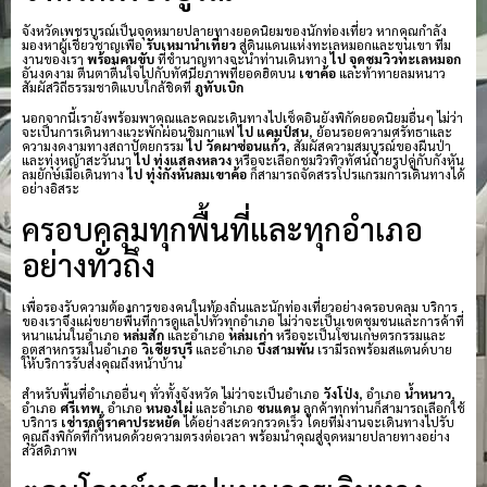
จังหวัดเพชรบูรณ์เป็นจุดหมายปลายทางยอดนิยมของนักท่องเที่ยว หากคุณกำลัง
มองหาผู้เชี่ยวชาญเพื่อ
รับเหมานำเที่ยว
สู่ดินแดนแห่งทะเลหมอกและขุนเขา ทีม
งานของเรา
พร้อมคนขับ
ที่ชำนาญทางจะนำท่านเดินทาง
ไป จุดชมวิวทะเลหมอก
อันงดงาม ตื่นตาตื่นใจไปกับทัศนียภาพที่ยอดฮิตบน
เขาค้อ
และท้าทายลมหนาว
สัมผัสวิถีธรรมชาติแบบใกล้ชิดที่
ภูทับเบิก
นอกจากนี้เรายังพร้อมพาคุณและคณะเดินทางไปเช็คอินยังพิกัดยอดนิยมอื่นๆ ไม่ว่า
จะเป็นการเดินทางแวะพักผ่อนชิมกาแฟ
ไป แคมป์สน
, ย้อนรอยความศรัทธาและ
ความงดงามทางสถาปัตยกรรม
ไป วัดผาซ่อนแก้ว
, สัมผัสความสมบูรณ์ของผืนป่า
และทุ่งหญ้าสะวันนา
ไป ทุ่งแสลงหลวง
หรือจะเลือกชมวิวทิวทัศน์ถ่ายรูปคู่กับกังหัน
ลมยักษ์เมื่อเดินทาง
ไป ทุ่งกังหันลมเขาค้อ
ก็สามารถจัดสรรโปรแกรมการเดินทางได้
อย่างอิสระ
ครอบคลุมทุกพื้นที่และทุกอำเภอ
อย่างทั่วถึง
เพื่อรองรับความต้องการของคนในท้องถิ่นและนักท่องเที่ยวอย่างครอบคลุม บริการ
ของเราจึงแผ่ขยายพื้นที่การดูแลไปทั่วทุกอำเภอ ไม่ว่าจะเป็นเขตชุมชนและการค้าที่
หนาแน่นในอำเภอ
หล่มสัก
และอำเภอ
หล่มเก่า
หรือจะเป็นโซนเกษตรกรรมและ
อุตสาหกรรมในอำเภอ
วิเชียรบุรี
และอำเภอ
บึงสามพัน
เรามีรถพร้อมสแตนด์บาย
ให้บริการรับส่งคุณถึงหน้าบ้าน
สำหรับพื้นที่อำเภออื่นๆ ทั่วทั้งจังหวัด ไม่ว่าจะเป็นอำเภอ
วังโป่ง
, อำเภอ
น้ำหนาว
,
อำเภอ
ศรีเทพ
, อำเภอ
หนองไผ่
และอำเภอ
ชนแดน
ลูกค้าทุกท่านก็สามารถเลือกใช้
บริการ
เช่ารถตู้ราคาประหยัด
ได้อย่างสะดวกรวดเร็ว โดยทีมงานจะเดินทางไปรับ
คุณถึงพิกัดที่กำหนดด้วยความตรงต่อเวลา พร้อมนำคุณสู่จุดหมายปลายทางอย่าง
สวัสดิภาพ