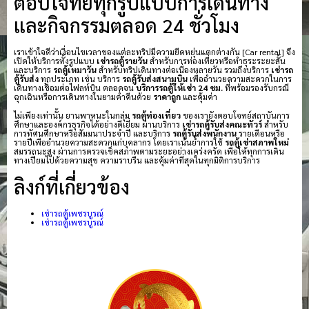
ตอบโจทย์ทุกรูปแบบการเดินทาง
และกิจกรรมตลอด 24 ชั่วโมง
เราเข้าใจดีว่าเงื่อนไขเวลาของแต่ละทริปมีความยืดหยุ่นแตกต่างกัน [Car rental] จึง
เปิดให้บริการทั้งรูปแบบ
เช่ารถตู้รายวัน
สำหรับการท่องเที่ยวหรือทำธุระระยะสั้น
และบริการ
รถตู้เหมาวัน
สำหรับทริปเดินทางต่อเนื่องหลายวัน รวมถึงบริการ
เช่ารถ
ตู้รับส่ง
ทุกประเภท เช่น บริการ
รถตู้รับส่งสนามบิน
เพื่ออำนวยความสะดวกในการ
เดินทางเชื่อมต่อไฟลท์บิน ตลอดจน
บริการรถตู้ให้เช่า 24 ชม.
ที่พร้อมรองรับกรณี
ฉุกเฉินหรือการเดินทางในยามค่ำคืนด้วย
ราคาถูก
และคุ้มค่า
ไม่เพียงเท่านั้น ยานพาหนะในกลุ่ม
รถตู้ท่องเที่ยว
ของเรายังตอบโจทย์สถาบันการ
ศึกษาและองค์กรธุรกิจได้อย่างดีเยี่ยม ผ่านบริการ
เช่ารถตู้รับส่งคณะทัวร์
สำหรับ
การทัศนศึกษาหรือสัมมนาประจำปี และบริการ
รถตู้รับส่งพนักงาน
รายเดือนหรือ
รายปีเพื่ออำนวยความสะดวกแก่บุคลากร โดยเราเน้นย้ำการใช้
รถตู้เช่าสภาพใหม่
สมรรถนะสูง ผ่านการตรวจเช็คสภาพตามระยะอย่างเคร่งครัด เพื่อให้ทุกการเดิน
ทางเปี่ยมไปด้วยความสุข ความราบรื่น และคุ้มค่าที่สุดในทุกมิติการบริการ
ลิงก์ที่เกี่ยวข้อง
เช่ารถตู้เพชรบูรณ์
เช่ารถตู้เพชรบูรณ์