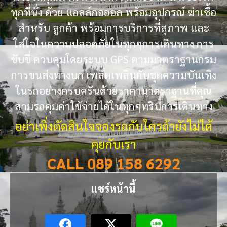
ทุกที่นั่ง ด้วย แอลล์กอฮอล พร้อมอุปกรณ์ ฆ่าเชื้อ
สำหรับ ลูกค้า พร้อมการบริการที่สุภาพ และ
ใส่ใจในความปลอดภัยในทุกๆการเดินทาง การ
ขับขี่ ควบคุมโดยระบบ GPS ตามมาตราฐานกรม
การขนส่งทางบก เพลิดเพลินกับชุดความบันเทิง
ในรถอย่างครบครันด้วยราคามาตราฐานที่คุณ
สามรถคุมค่าใช้จ่ายได้ในทุกๆทริปการเดินทาง
อย่าเพิ่งตัดสินใจจองรถกับใครถ้ายังไม่ได้
คุยกับเรา
CALL 089 158 6292
แชร์หน้านี้