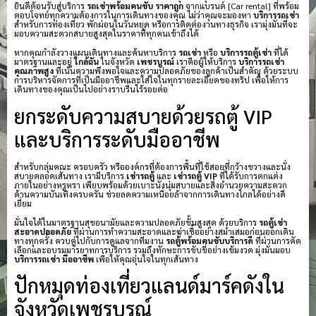
ยินดีต้อนรับสู่บริการ
รถเช่าพร้อมคนขับ ราคาถูก
จากแบรนด์ [Car rental] ที่พร้อม
ตอบโจทย์ทุกความต้องการในการเดินทางของคุณ ไม่ว่าคุณจะมองหา
บริการรถเช่า
สำหรับการท่องเที่ยว พักผ่อนในวันหยุด หรือการติดต่องานทางธุรกิจ เรามุ่งมั่นที่จะ
มอบความสะดวกสบายสูงสุดในราคาที่ทุกคนเข้าถึงได้
หากคุณกำลังวางแผนเดินทางและค้นหาบริการ
รถเช่า
หรือ
บริการรถตู้เช่า
ที่ได้
มาตรฐานและอยู่
ใกล้ฉัน
ในจังหวัด
เพชรบูรณ์
เราคือผู้ให้บริการ
บริการรถเช่า
คุณภาพสูง
ที่เน้นความพึงพอใจและความปลอดภัยของลูกค้าเป็นสำคัญ ด้วยระบบ
การบริหารจัดการที่เป็นมืออาชีพและใส่ใจในทุกรายละเอียดของทริป เพื่อให้การ
เดินทางของคุณเป็นไปอย่างราบรื่นไร้รอยต่อ
ยกระดับความสบายด้วยรถตู้ VIP
และบริการระดับมืออาชีพ
สำหรับกลุ่มคณะ ครอบครัว หรือองค์กรที่ต้องการพื้นที่ใช้สอยที่กว้างขวางและนั่ง
สบายตลอดเส้นทาง เรามีบริการ
เช่ารถตู้
และ
เช่ารถตู้ VIP
ที่ได้รับการตกแต่ง
ภายในอย่างหรูหรา เพียบพร้อมด้วยเบาะนั่งนุ่มสบายและสิ่งอำนวยความสะดวก
ด้านความบันเทิงครบครัน ช่วยลดความเหนื่อยล้าจากการเดินทางไกลได้อย่างดี
เยี่ยม
มั่นใจได้ในมาตรฐานสุขอนามัยและความปลอดภัยขั้นสูงสุด ด้วยบริการ
รถตู้เช่า
สะอาดปลอดภัย
ที่ผ่านการทำความสะอาดและฆ่าเชื้ออย่างสม่ำเสมอก่อนออกเดิน
ทางทุกครั้ง ควบคู่ไปกับการดูแลจากทีมงาน
รถตู้พร้อมคนขับบริการดี
ที่ผ่านการคัด
เลือกและอบรมมารยาทการบริการ รวมถึงทักษะการขับขี่อย่างเข้มงวด มุ่งมั่นมอบ
บริการรถเช่า มืออาชีพ
เพื่อให้คุณอุ่นใจในทุกเส้นทาง
ปักหมุดท่องเที่ยวแลนด์มาร์คดังใน
จังหวัดเพชรบูรณ์