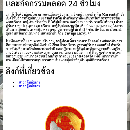
และกิจกรรมตลอด 24 ชั่วโมง
เราเข้าใจดีว่าเงื่อนไขเวลาของแต่ละทริปมีความยืดหยุ่นแตกต่างกัน [Car rental] จึง
เปิดให้บริการทั้งรูปแบบ
เช่ารถตู้รายวัน
สำหรับการท่องเที่ยวหรือทำธุระระยะสั้น
และบริการ
รถตู้เหมาวัน
สำหรับทริปเดินทางต่อเนื่องหลายวัน รวมถึงบริการ
เช่ารถ
ตู้รับส่ง
ทุกประเภท เช่น บริการ
รถตู้รับส่งสนามบิน
เพื่ออำนวยความสะดวกในการ
เดินทางเชื่อมต่อไฟลท์บิน ตลอดจน
บริการรถตู้ให้เช่า 24 ชม.
ที่พร้อมรองรับกรณี
ฉุกเฉินหรือการเดินทางในยามค่ำคืนด้วย
ราคาถูก
และคุ้มค่า
ไม่เพียงเท่านั้น ยานพาหนะในกลุ่ม
รถตู้ท่องเที่ยว
ของเรายังตอบโจทย์สถาบันการ
ศึกษาและองค์กรธุรกิจได้อย่างดีเยี่ยม ผ่านบริการ
เช่ารถตู้รับส่งคณะทัวร์
สำหรับ
การทัศนศึกษาหรือสัมมนาประจำปี และบริการ
รถตู้รับส่งพนักงาน
รายเดือนหรือ
รายปีเพื่ออำนวยความสะดวกแก่บุคลากร โดยเราเน้นย้ำการใช้
รถตู้เช่าสภาพใหม่
สมรรถนะสูง ผ่านการตรวจเช็คสภาพตามระยะอย่างเคร่งครัด เพื่อให้ทุกการเดิน
ทางเปี่ยมไปด้วยความสุข ความราบรื่น และคุ้มค่าที่สุดในทุกมิติการบริการ
ลิงก์ที่เกี่ยวข้อง
เช่ารถตู้หล่มเก่า
เช่ารถตู้หล่มเก่า