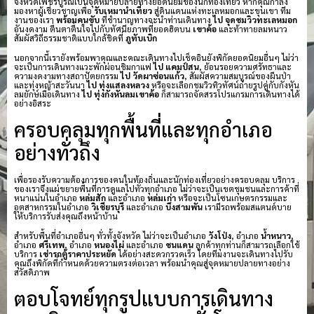
จังหวัดเพชรบูรณ์เป็นจุดหมายปลายทางยอดนิยมของนักท่องเที่ยว หากคุณกำลัง
มองหาผู้เชี่ยวชาญเพื่อ
รับเหมานำเที่ยว
สู่ดินแดนแห่งทะเลหมอกและขุนเขา ทีม
งานของเรา
พร้อมคนขับ
ที่ชำนาญทางจะนำท่านเดินทาง
ไป จุดชมวิวทะเลหมอก
อันงดงาม ตื่นตาตื่นใจไปกับทัศนียภาพที่ยอดฮิตบน
เขาค้อ
และท้าทายลมหนาว
สัมผัสวิถีธรรมชาติแบบใกล้ชิดที่
ภูทับเบิก
นอกจากนี้เรายังพร้อมพาคุณและคณะเดินทางไปเช็คอินยังพิกัดยอดนิยมอื่นๆ ไม่ว่า
จะเป็นการเดินทางแวะพักผ่อนชิมกาแฟ
ไป แคมป์สน
, ย้อนรอยความศรัทธาและ
ความงดงามทางสถาปัตยกรรม
ไป วัดผาซ่อนแก้ว
, สัมผัสความสมบูรณ์ของผืนป่า
และทุ่งหญ้าสะวันนา
ไป ทุ่งแสลงหลวง
หรือจะเลือกชมวิวทิวทัศน์ถ่ายรูปคู่กับกังหัน
ลมยักษ์เมื่อเดินทาง
ไป ทุ่งกังหันลมเขาค้อ
ก็สามารถจัดสรรโปรแกรมการเดินทางได้
อย่างอิสระ
ครอบคลุมทุกพื้นที่และทุกอำเภอ
อย่างทั่วถึง
เพื่อรองรับความต้องการของคนในท้องถิ่นและนักท่องเที่ยวอย่างครอบคลุม บริการ
ของเราจึงแผ่ขยายพื้นที่การดูแลไปทั่วทุกอำเภอ ไม่ว่าจะเป็นเขตชุมชนและการค้าที่
หนาแน่นในอำเภอ
หล่มสัก
และอำเภอ
หล่มเก่า
หรือจะเป็นโซนเกษตรกรรมและ
อุตสาหกรรมในอำเภอ
วิเชียรบุรี
และอำเภอ
บึงสามพัน
เรามีรถพร้อมสแตนด์บาย
ให้บริการรับส่งคุณถึงหน้าบ้าน
สำหรับพื้นที่อำเภออื่นๆ ทั่วทั้งจังหวัด ไม่ว่าจะเป็นอำเภอ
วังโป่ง
, อำเภอ
น้ำหนาว
,
อำเภอ
ศรีเทพ
, อำเภอ
หนองไผ่
และอำเภอ
ชนแดน
ลูกค้าทุกท่านก็สามารถเลือกใช้
บริการ
เช่ารถตู้ราคาประหยัด
ได้อย่างสะดวกรวดเร็ว โดยทีมงานจะเดินทางไปรับ
คุณถึงพิกัดที่กำหนดด้วยความตรงต่อเวลา พร้อมนำคุณสู่จุดหมายปลายทางอย่าง
สวัสดิภาพ
ตอบโจทย์ทุกรูปแบบการเดินทาง