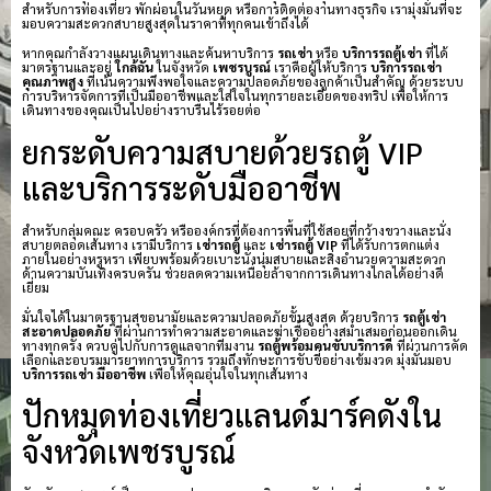
สำหรับการท่องเที่ยว พักผ่อนในวันหยุด หรือการติดต่องานทางธุรกิจ เรามุ่งมั่นที่จะ
มอบความสะดวกสบายสูงสุดในราคาที่ทุกคนเข้าถึงได้
หากคุณกำลังวางแผนเดินทางและค้นหาบริการ
รถเช่า
หรือ
บริการรถตู้เช่า
ที่ได้
มาตรฐานและอยู่
ใกล้ฉัน
ในจังหวัด
เพชรบูรณ์
เราคือผู้ให้บริการ
บริการรถเช่า
คุณภาพสูง
ที่เน้นความพึงพอใจและความปลอดภัยของลูกค้าเป็นสำคัญ ด้วยระบบ
การบริหารจัดการที่เป็นมืออาชีพและใส่ใจในทุกรายละเอียดของทริป เพื่อให้การ
เดินทางของคุณเป็นไปอย่างราบรื่นไร้รอยต่อ
ยกระดับความสบายด้วยรถตู้ VIP
และบริการระดับมืออาชีพ
สำหรับกลุ่มคณะ ครอบครัว หรือองค์กรที่ต้องการพื้นที่ใช้สอยที่กว้างขวางและนั่ง
สบายตลอดเส้นทาง เรามีบริการ
เช่ารถตู้
และ
เช่ารถตู้ VIP
ที่ได้รับการตกแต่ง
ภายในอย่างหรูหรา เพียบพร้อมด้วยเบาะนั่งนุ่มสบายและสิ่งอำนวยความสะดวก
ด้านความบันเทิงครบครัน ช่วยลดความเหนื่อยล้าจากการเดินทางไกลได้อย่างดี
เยี่ยม
มั่นใจได้ในมาตรฐานสุขอนามัยและความปลอดภัยขั้นสูงสุด ด้วยบริการ
รถตู้เช่า
สะอาดปลอดภัย
ที่ผ่านการทำความสะอาดและฆ่าเชื้ออย่างสม่ำเสมอก่อนออกเดิน
ทางทุกครั้ง ควบคู่ไปกับการดูแลจากทีมงาน
รถตู้พร้อมคนขับบริการดี
ที่ผ่านการคัด
เลือกและอบรมมารยาทการบริการ รวมถึงทักษะการขับขี่อย่างเข้มงวด มุ่งมั่นมอบ
บริการรถเช่า มืออาชีพ
เพื่อให้คุณอุ่นใจในทุกเส้นทาง
ปักหมุดท่องเที่ยวแลนด์มาร์คดังใน
จังหวัดเพชรบูรณ์