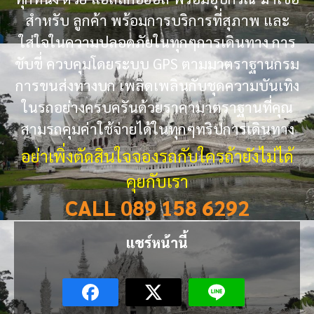
สำหรับ ลูกค้า พร้อมการบริการที่สุภาพ และ
ใส่ใจในความปลอดภัยในทุกๆการเดินทาง การ
ขับขี่ ควบคุมโดยระบบ GPS ตามมาตราฐานกรม
การขนส่งทางบก เพลิดเพลินกับชุดความบันเทิง
ในรถอย่างครบครันด้วยราคามาตราฐานที่คุณ
สามรถคุมค่าใช้จ่ายได้ในทุกๆทริปการเดินทาง
อย่าเพิ่งตัดสินใจจองรถกับใครถ้ายังไม่ได้
คุยกับเรา
CALL 089 158 6292
แชร์หน้านี้