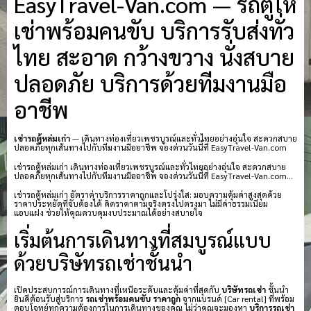
EasyTravel-Van.com — รถตู้ให้
เช่าพร้อมคนขับ บริการรับส่งทั่ว
ไทย สะอาด กว้างขวาง นั่งสบาย
ปลอดภัย บริการด้วยทีมงานมือ
อาชีพ
เช่ารถตู้หล่มเก่า
— เดินทางท่องเที่ยวเพชรบูรณ์และทั่วไทยอย่างอุ่นใจ สะดวกสบาย
ปลอดภัยทุกเส้นทางไปกับทีมงานมืออาชีพ จองด่วนวันนี้ที่ EasyTravel-Van.com
เช่ารถตู้หล่มเก่า เดินทางท่องเที่ยวเพชรบูรณ์และทั่วไทยอย่างอุ่นใจ สะดวกสบาย
ปลอดภัยทุกเส้นทางไปกับทีมงานมืออาชีพ จองด่วนวันนี้ที่ EasyTravel-Van.com…
เช่ารถตู้หล่มเก่า อัตราค่าบริการราคาถูกและโปร่งใส: มอบความคุ้มค่าสูงสุดด้วย
ราคาประหยัดที่จับต้องได้ คิดราคาตามจริงตรงไปตรงมา ไม่มีค่าธรรมเนียม
แอบแฝง ช่วยให้คุณควบคุมงบประมาณได้อย่างสบายใจ
เริ่มต้นการเดินทางที่สมบูรณ์แบบ
ด้วยบริษัทรถเช่าชั้นนำ
เปิดประสบการณ์การเดินทางที่เหนือระดับและคุ้มค่าที่สุดกับ
บริษัทรถเช่า
ชั้นนำ
ยินดีต้อนรับสู่บริการ
รถเช่าพร้อมคนขับ ราคาถูก
จากแบรนด์ [Car rental] ที่พร้อม
ตอบโจทย์ทุกความต้องการในการเดินทางของคุณ ไม่ว่าคุณจะมองหา
บริการรถเช่า