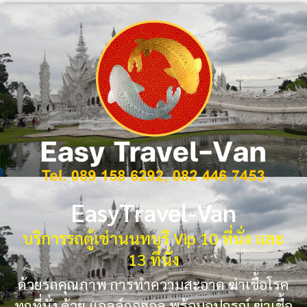
EasyTravel-Van
บริการรถตู้เช่านนทบุรี Vip 10 ที่นั่ง และ
13 ที่นั่ง
ด้วยรถคุณภาพ การทำความสะอาด ฆ่าเชื้อโรค
ทุกที่นั่ง ด้วย แอลล์กอฮอล พร้อมอุปกรณ์ ฆ่าเชื้อ