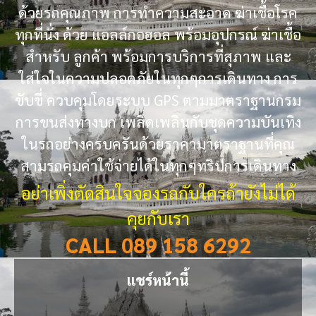
ด้วยรถคุณภาพ การทำความสะอาด ฆ่าเชื้อโรค
ทุกที่นั่ง ด้วย แอลล์กอฮอล พร้อมอุปกรณ์ ฆ่าเชื้อ
สำหรับ ลูกค้า พร้อมการบริการที่สุภาพ และ
ใส่ใจในความปลอดภัยในทุกๆการเดินทาง การ
ขับขี่ ควบคุมโดยระบบ GPS ตามมาตราฐานกรม
การขนส่งทางบก เพลิดเพลินกับชุดความบันเทิง
ในรถอย่างครบครันด้วยราคามาตราฐานที่คุณ
สามรถคุมค่าใช้จ่ายได้ในทุกๆทริปการเดินทาง
อย่าเพิ่งตัดสินใจจองรถกับใครถ้ายังไม่ได้
คุยกับเรา
CALL 089 158 6292
แชร์หน้านี้