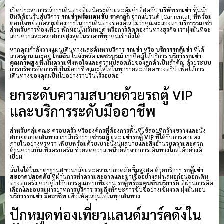
เปิดประสบการณ์การเดินทางที่เหนือระดับและคุ้มค่าที่สุดกับ
บริษัทรถเช่า
ชั้นนำ
ยินดีต้อนรับสู่บริการ
รถเช่าพร้อมคนขับ ราคาถูก
จากแบรนด์ [Car rental] ที่พร้อม
ตอบโจทย์ทุกความต้องการในการเดินทางของคุณ ไม่ว่าคุณจะมองหา
บริการรถเช่า
สำหรับการท่องเที่ยว พักผ่อนในวันหยุด หรือการติดต่องานทางธุรกิจ เรามุ่งมั่นที่จะ
มอบความสะดวกสบายสูงสุดในราคาที่ทุกคนเข้าถึงได้
หากคุณกำลังวางแผนเดินทางและค้นหาบริการ
รถเช่า
หรือ
บริการรถตู้เช่า
ที่ได้
มาตรฐานและอยู่
ใกล้ฉัน
ในจังหวัด
เพชรบูรณ์
เราคือผู้ให้บริการ
บริการรถเช่า
คุณภาพสูง
ที่เน้นความพึงพอใจและความปลอดภัยของลูกค้าเป็นสำคัญ ด้วยระบบ
การบริหารจัดการที่เป็นมืออาชีพและใส่ใจในทุกรายละเอียดของทริป เพื่อให้การ
เดินทางของคุณเป็นไปอย่างราบรื่นไร้รอยต่อ
ยกระดับความสบายด้วยรถตู้ VIP
และบริการระดับมืออาชีพ
สำหรับกลุ่มคณะ ครอบครัว หรือองค์กรที่ต้องการพื้นที่ใช้สอยที่กว้างขวางและนั่ง
สบายตลอดเส้นทาง เรามีบริการ
เช่ารถตู้
และ
เช่ารถตู้ VIP
ที่ได้รับการตกแต่ง
ภายในอย่างหรูหรา เพียบพร้อมด้วยเบาะนั่งนุ่มสบายและสิ่งอำนวยความสะดวก
ด้านความบันเทิงครบครัน ช่วยลดความเหนื่อยล้าจากการเดินทางไกลได้อย่างดี
เยี่ยม
มั่นใจได้ในมาตรฐานสุขอนามัยและความปลอดภัยขั้นสูงสุด ด้วยบริการ
รถตู้เช่า
สะอาดปลอดภัย
ที่ผ่านการทำความสะอาดและฆ่าเชื้ออย่างสม่ำเสมอก่อนออกเดิน
ทางทุกครั้ง ควบคู่ไปกับการดูแลจากทีมงาน
รถตู้พร้อมคนขับบริการดี
ที่ผ่านการคัด
เลือกและอบรมมารยาทการบริการ รวมถึงทักษะการขับขี่อย่างเข้มงวด มุ่งมั่นมอบ
บริการรถเช่า มืออาชีพ
เพื่อให้คุณอุ่นใจในทุกเส้นทาง
ปักหมุดท่องเที่ยวแลนด์มาร์คดังใน