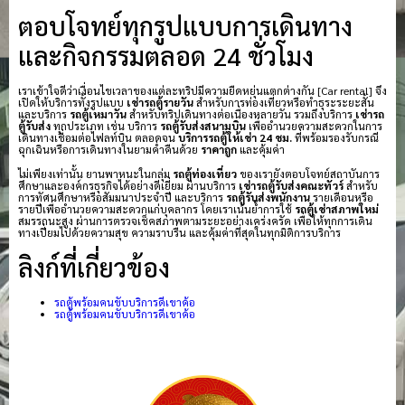
ตอบโจทย์ทุกรูปแบบการเดินทาง
และกิจกรรมตลอด 24 ชั่วโมง
เราเข้าใจดีว่าเงื่อนไขเวลาของแต่ละทริปมีความยืดหยุ่นแตกต่างกัน [Car rental] จึง
เปิดให้บริการทั้งรูปแบบ
เช่ารถตู้รายวัน
สำหรับการท่องเที่ยวหรือทำธุระระยะสั้น
และบริการ
รถตู้เหมาวัน
สำหรับทริปเดินทางต่อเนื่องหลายวัน รวมถึงบริการ
เช่ารถ
ตู้รับส่ง
ทุกประเภท เช่น บริการ
รถตู้รับส่งสนามบิน
เพื่ออำนวยความสะดวกในการ
เดินทางเชื่อมต่อไฟลท์บิน ตลอดจน
บริการรถตู้ให้เช่า 24 ชม.
ที่พร้อมรองรับกรณี
ฉุกเฉินหรือการเดินทางในยามค่ำคืนด้วย
ราคาถูก
และคุ้มค่า
ไม่เพียงเท่านั้น ยานพาหนะในกลุ่ม
รถตู้ท่องเที่ยว
ของเรายังตอบโจทย์สถาบันการ
ศึกษาและองค์กรธุรกิจได้อย่างดีเยี่ยม ผ่านบริการ
เช่ารถตู้รับส่งคณะทัวร์
สำหรับ
การทัศนศึกษาหรือสัมมนาประจำปี และบริการ
รถตู้รับส่งพนักงาน
รายเดือนหรือ
รายปีเพื่ออำนวยความสะดวกแก่บุคลากร โดยเราเน้นย้ำการใช้
รถตู้เช่าสภาพใหม่
สมรรถนะสูง ผ่านการตรวจเช็คสภาพตามระยะอย่างเคร่งครัด เพื่อให้ทุกการเดิน
ทางเปี่ยมไปด้วยความสุข ความราบรื่น และคุ้มค่าที่สุดในทุกมิติการบริการ
ลิงก์ที่เกี่ยวข้อง
รถตู้พร้อมคนขับบริการดีเขาค้อ
รถตู้พร้อมคนขับบริการดีเขาค้อ