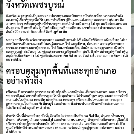
จังหวัดเพชรบูรณ์
จังหวัดเพชรบูรณ์เป็นจุดหมายปลายทางยอดนิยมของนักท่องเที่ยว หากคุณกำลัง
มองหาผู้เชี่ยวชาญเพื่อ
รับเหมานำเที่ยว
สู่ดินแดนแห่งทะเลหมอกและขุนเขา ทีม
งานของเรา
พร้อมคนขับ
ที่ชำนาญทางจะนำท่านเดินทาง
ไป จุดชมวิวทะเลหมอก
อันงดงาม ตื่นตาตื่นใจไปกับทัศนียภาพที่ยอดฮิตบน
เขาค้อ
และท้าทายลมหนาว
สัมผัสวิถีธรรมชาติแบบใกล้ชิดที่
ภูทับเบิก
นอกจากนี้เรายังพร้อมพาคุณและคณะเดินทางไปเช็คอินยังพิกัดยอดนิยมอื่นๆ ไม่ว่า
จะเป็นการเดินทางแวะพักผ่อนชิมกาแฟ
ไป แคมป์สน
, ย้อนรอยความศรัทธาและ
ความงดงามทางสถาปัตยกรรม
ไป วัดผาซ่อนแก้ว
, สัมผัสความสมบูรณ์ของผืนป่า
และทุ่งหญ้าสะวันนา
ไป ทุ่งแสลงหลวง
หรือจะเลือกชมวิวทิวทัศน์ถ่ายรูปคู่กับกังหัน
ลมยักษ์เมื่อเดินทาง
ไป ทุ่งกังหันลมเขาค้อ
ก็สามารถจัดสรรโปรแกรมการเดินทางได้
อย่างอิสระ
ครอบคลุมทุกพื้นที่และทุกอำเภอ
อย่างทั่วถึง
เพื่อรองรับความต้องการของคนในท้องถิ่นและนักท่องเที่ยวอย่างครอบคลุม บริการ
ของเราจึงแผ่ขยายพื้นที่การดูแลไปทั่วทุกอำเภอ ไม่ว่าจะเป็นเขตชุมชนและการค้าที่
หนาแน่นในอำเภอ
หล่มสัก
และอำเภอ
หล่มเก่า
หรือจะเป็นโซนเกษตรกรรมและ
อุตสาหกรรมในอำเภอ
วิเชียรบุรี
และอำเภอ
บึงสามพัน
เรามีรถพร้อมสแตนด์บาย
ให้บริการรับส่งคุณถึงหน้าบ้าน
สำหรับพื้นที่อำเภออื่นๆ ทั่วทั้งจังหวัด ไม่ว่าจะเป็นอำเภอ
วังโป่ง
, อำเภอ
น้ำหนาว
,
อำเภอ
ศรีเทพ
, อำเภอ
หนองไผ่
และอำเภอ
ชนแดน
ลูกค้าทุกท่านก็สามารถเลือกใช้
บริการ
เช่ารถตู้ราคาประหยัด
ได้อย่างสะดวกรวดเร็ว โดยทีมงานจะเดินทางไปรับ
คุณถึงพิกัดที่กำหนดด้วยความตรงต่อเวลา พร้อมนำคุณสู่จุดหมายปลายทางอย่าง
สวัสดิภาพ