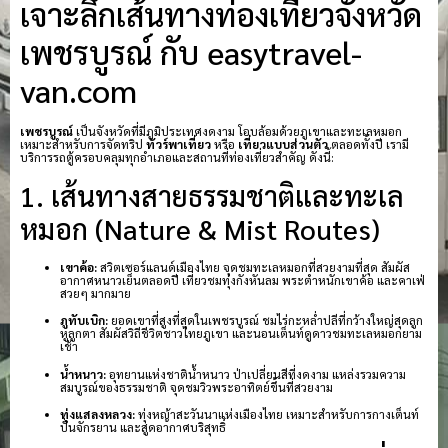
เจาะลึกเส้นทางท่องเที่ยวจังหวัด
เพชรบูรณ์ กับ easytravel-
van.com
เพชรบูรณ์
เป็นจังหวัดที่มีภูมิประเทศงดงาม โอบล้อมด้วยภูเขาและทะเลหมอก
เหมาะสำหรับการจัดทริป
ทัวร์พาเที่ยว
หรือ
เที่ยวแบบส่วนตัว
ตลอดทั้งปี เรามี
บริการรถตู้ครอบคลุมทุกอำเภอและสถานที่ท่องเที่ยวสำคัญ ดังนี้:
1. เส้นทางสายธรรมชาติและทะเล
หมอก (Nature & Mist Routes)
เขาค้อ:
สวิตเซอร์แลนด์เมืองไทย จุดชมทะเลหมอกที่สวยงามที่สุด สัมผัส
อากาศหนาวเย็นตลอดปี เที่ยวชมทุ่งกังหันลม พระตำหนักเขาค้อ และคาเฟ่
สวยๆ มากมาย
ภูทับเบิก:
ยอดเขาที่สูงที่สุดในเพชรบูรณ์ ชมไร่กะหล่ำปลีที่กว้างใหญ่สุดลูก
หูลูกตา สัมผัสวิถีชีวิตชาวไทยภูเขา และนอนเต็นท์ดูดาวชมทะเลหมอกยาม
เช้า
น้ำหนาว:
อุทยานแห่งชาติน้ำหนาว ป่าเปลี่ยนสีที่งดงาม แหล่งรวมความ
สมบูรณ์ของธรรมชาติ จุดชมวิวพระอาทิตย์ขึ้นที่สวยงาม
ทุ่งแสลงหลวง:
ทุ่งหญ้าสะวันนาแห่งเมืองไทย เหมาะสำหรับการกางเต็นท์
ปั่นจักรยาน และสูดอากาศบริสุทธิ์