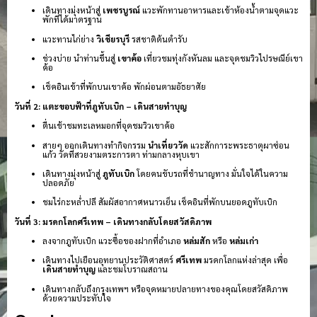
เดินทางมุ่งหน้าสู่
เพชรบูรณ์
แวะพักทานอาหารและเข้าห้องน้ำตามจุดแวะ
พักที่ได้มาตรฐาน
แวะทานไก่ย่าง
วิเชียรบุรี
รสชาติต้นตำรับ
ช่วงบ่าย นำท่านขึ้นสู่
เขาค้อ
เที่ยวชมทุ่งกังหันลม และจุดชมวิวไปรษณีย์เขา
ค้อ
เช็คอินเข้าที่พักบนเขาค้อ พักผ่อนตามอัธยาศัย
วันที่ 2: แตะขอบฟ้าที่ภูทับเบิก – เดินสายทำบุญ
ตื่นเช้าชมทะเลหมอกที่จุดชมวิวเขาค้อ
สายๆ ออกเดินทางทำกิจกรรม
นำเที่ยววัด
แวะสักการะพระธาตุผาซ่อน
แก้ว วัดที่สวยงามตระการตา ท่ามกลางหุบเขา
เดินทางมุ่งหน้าสู่
ภูทับเบิก
โดยคนขับรถที่ชำนาญทาง มั่นใจได้ในความ
ปลอดภัย
ชมไร่กะหล่ำปลี สัมผัสอากาศหนาวเย็น เช็คอินที่พักบนยอดภูทับเบิก
วันที่ 3: มรดกโลกศรีเทพ – เดินทางกลับโดยสวัสดิภาพ
ลงจากภูทับเบิก แวะซื้อของฝากที่อำเภอ
หล่มสัก
หรือ
หล่มเก่า
เดินทางไปเยือนอุทยานประวัติศาสตร์
ศรีเทพ
มรดกโลกแห่งล่าสุด เพื่อ
เดินสายทำบุญ
และชมโบราณสถาน
เดินทางกลับถึงกรุงเทพฯ หรือจุดหมายปลายทางของคุณโดยสวัสดิภาพ
ด้วยความประทับใจ