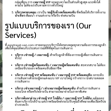
กลุ่มเพื่อน การ
เหมารถตู้ VIP
จะมอบความเป็นส่วนตัวสูงสุด แวะพักได้
ตามใจ ไม่ต้องเร่งรีบตามตารางทัวร์ใหญ่
บริการครอบคลุม:
เราเป็น
รถตู้รับจ้างพร้อมคนขับ
ที่พร้อมให้บริการทั้งงาน
นำเที่ยว
สัมมนา งานแต่งงาน หรือรับ-ส่งสนามบิน
รูปแบบบริการของเรา (Our
Services)
ที่ easytravel-van.com เราออกแบบบริการให้ครอบคลุมทุกความต้องการของลูกค้า
เพื่อให้คุณได้พบกับประสบการณ์ที่ดีที่สุดในการเดินทาง:
บริการ เช่ารถตู้ / เหมารถตู้:
สำหรับลูกค้าที่ต้องการรถตู้เพื่อการเดินทาง
ทั่วไป
บริการ เช่ารถตู้พร้อมคนขับ / เหมารถตู้พร้อมคนขับ:
สะดวกสบาย ไม่ต้อง
เหนื่อยขับรถเอง พร้อมคนขับมืออาชีพ
บริการ เช่ารถตู้ VIP พร้อมคนขับ / เหมารถตู้ VIP พร้อมคนขับ:
ยกระดับ
การเดินทางด้วยรถตู้ตกแต่งแบบ VIP เบาะใหญ่ กว้างขวาง นั่งสบายตลอด
การเดินทาง
บริการ เช่าเหมารถตู้ / เช่าเหมารถตู้พร้อมคนขับ:
สำหรับการเดินทาง
ระยะไกล หรือทริปหลายวัน สามารถเหมาจ่ายในราคาพิเศษ
บริการค้นหาด่วน เช่ารถตู้ VIP ใกล้ฉัน / เหมารถตู้ VIP ใกล้ฉัน:
แม้คุณจะ
ค้นหาบริการใกล้บ้าน แต่เราพร้อมจัดส่งรถไปรับคุณถึงที่หมายเพื่อเริ่มทริปอ
ย่างรวดเร็ว