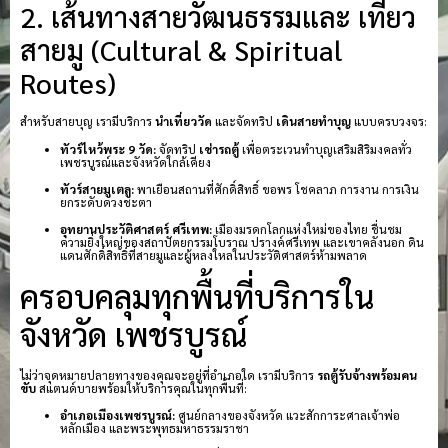
2. เส้นทางสายวัฒนธรรมและ เที่ยว
สายมู (Cultural & Spiritual
Routes)
สำหรับสายบุญ เรามีบริการ
นำเที่ยววัด
และจัดทริป
เดินสายทำบุญ
แบบครบวงจร:
ทัวร์ไหว้พระ 9 วัด:
จัดทริป
เช่ารถตู้
เพื่อตระเวนทำบุญเสริมสิริมงคลทั่ว
เพชรบูรณ์และจังหวัดใกล้เคียง
ทัวร์สายมูเตลู:
พาเยือนสถานที่ศักดิ์สิทธิ์ ขอพร โชคลาภ การงาน การเงิน
ยกระดับดวงชะตา
อุทยานประวัติศาสตร์ ศรีเทพ:
เมืองมรดกโลกแห่งใหม่ของไทย ชื่นชม
ความยิ่งใหญ่ของสถาปัตยกรรมโบราณ ปรางค์ศรีเทพ และเขาคลังนอก ดิน
แดนศักดิ์สิทธิ์ที่สายมูและผู้หลงใหลในประวัติศาสตร์ห้ามพลาด
ครอบคลุมทุกพื้นที่บริการใน
จังหวัด เพชรบูรณ์
ไม่ว่าจุดหมายปลายทางของคุณจะอยู่ที่อำเภอใด เรามีบริการ
รถตู้รับจ้างพร้อมคน
ขับ
สแตนด์บายพร้อมให้บริการคุณในทุกพื้นที่:
อำเภอเมืองเพชรบูรณ์:
ศูนย์กลางของจังหวัด แวะสักการะศาลเจ้าพ่อ
หลักเมือง และพระพุทธมหาธรรมราชา