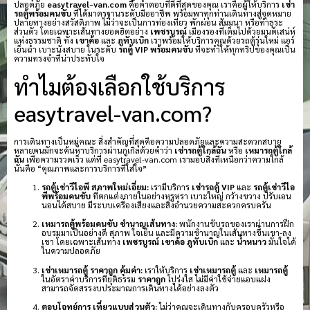
ปลอดภัย
easytravel-van.com
คือคำตอบที่ดีที่สุดของคุณ เราคือผู้ให้บริการ
เช่า
รถตู้พร้อมคนขับ
ที่ได้มาตรฐานระดับมืออาชีพ พร้อมพาทุกท่านเดินทางสู่จุดหมาย
ปลายทางอย่างสวัสดิภาพ ไม่ว่าจะเป็นการท่องเที่ยว พักผ่อน สัมมนา หรือทำธุระ
ส่วนตัว โดยเฉพาะเส้นทางยอดฮิตอย่าง
เพชรบูรณ์
เมืองรองที่เต็มไปด้วยมนต์เสน่ห์
แห่งธรรมชาติ ทั้ง
เขาค้อ
และ
ภูทับเบิก
เราพร้อมให้บริการคุณด้วยรถตู้รุ่นใหม่ แอร์
เย็นฉ่ำ เบาะนั่งสบาย ในระดับ
รถตู้ VIP พร้อมคนขับ
ที่จะทำให้ทุกทริปของคุณเป็น
ความทรงจำที่น่าประทับใจ
ทำไมต้องเลือกใช้บริการ
easytravel-van.com?
การเดินทางเป็นหมู่คณะ สิ่งสำคัญที่สุดคือความปลอดภัยและความสะดวกสบาย
หลายคนมักจะค้นหาบริการผ่านกูเกิลด้วยคำว่า
เช่ารถตู้ใกล้ฉัน
หรือ
เหมารถตู้ใกล้
ฉัน
เพื่อความรวดเร็ว แต่ที่ easytravel-van.com เรามอบสิ่งที่เหนือกว่าความใกล้
นั่นคือ “คุณภาพและการบริการที่ใส่ใจ”
รถตู้เช่าวีไอพี สภาพใหม่เอี่ยม:
เรามีบริการ
เช่ารถตู้ VIP
และ
รถตู้เช่าวีไอ
พีพร้อมคนขับ
ที่ตกแต่งภายในอย่างหรูหรา เบาะใหญ่ กว้างขวาง ปรับเอน
นอนได้สบาย มีระบบเครื่องเสียงและสิ่งอำนวยความสะดวกครบครัน
เหมารถตู้พร้อมคนขับ ชำนาญเส้นทาง:
พนักงานขับรถของเราผ่านการฝึก
อบรมมาเป็นอย่างดี สุภาพ ใจเย็น และมีความชำนาญในเส้นทางขึ้นเขา-ลง
เขา โดยเฉพาะเส้นทาง
เพชรบูรณ์
เขาค้อ
ภูทับเบิก
และ
น้ำหนาว
มั่นใจได้
ในความปลอดภัย
เช่าเหมารถตู้ ราคาถูก คุ้มค่า:
เราให้บริการ
เช่าเหมารถตู้
และ
เหมารถตู้
ในอัตราค่าบริการที่ยุติธรรม
ราคาถูก
โปร่งใส ไม่มีค่าใช้จ่ายแอบแฝง
สามารถจัดสรรงบประมาณการเดินทางได้อย่างลงตัว
ตอบโจทย์การ เที่ยวแบบส่วนตัว:
ไม่ว่าคุณจะเดินทางกับครอบครัวหรือ