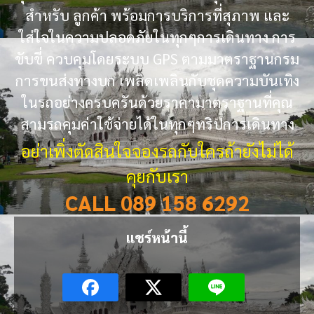
สำหรับ ลูกค้า พร้อมการบริการที่สุภาพ และ
ใส่ใจในความปลอดภัยในทุกๆการเดินทาง การ
ขับขี่ ควบคุมโดยระบบ GPS ตามมาตราฐานกรม
การขนส่งทางบก เพลิดเพลินกับชุดความบันเทิง
ในรถอย่างครบครันด้วยราคามาตราฐานที่คุณ
สามรถคุมค่าใช้จ่ายได้ในทุกๆทริปการเดินทาง
อย่าเพิ่งตัดสินใจจองรถกับใครถ้ายังไม่ได้
คุยกับเรา
CALL 089 158 6292
แชร์หน้านี้