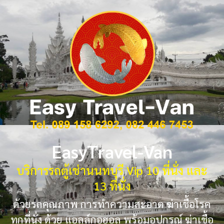
EasyTravel-Van
บริการรถตู้เช่านนทบุรี Vip 10 ที่นั่ง และ
13 ที่นั่ง
ด้วยรถคุณภาพ การทำความสะอาด ฆ่าเชื้อโรค
ทุกที่นั่ง ด้วย แอลล์กอฮอล พร้อมอุปกรณ์ ฆ่าเชื้อ