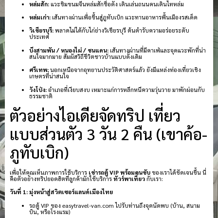
หล่มสัก:
แวะชิมขนมจีนหล่มสักชื่อดัง เดินเล่นถนนคนเดินไทหล่ม
หล่มเก่า:
เส้นทางผ่านเพื่อขึ้นสู่ภูทับเบิก แวะทานอาหารพื้นเมืองรสเด็ด
วิเชียรบุรี:
พลาดไม่ได้กับไก่ย่างวิเชียรบุรี ต้นตำรับความอร่อยระดับ
ประเทศ
บึงสามพัน / หนองไผ่ / ชนแดน:
เส้นทางผ่านที่มีคาเฟ่และจุดแวะพักที่น่า
สนใจมากมาย สัมผัสวิถีชีวิตชาวบ้านแบบดั้งเดิม
ศรีเทพ:
นอกเหนือจากอุทยานประวัติศาสตร์แล้ว ยังมีแหล่งท่องเที่ยวเชิง
เกษตรที่น่าสนใจ
วังโป่ง:
อำเภอที่เงียบสงบ เหมาะแก่การหลีกหนีความวุ่นวาย มาพักผ่อนกับ
ธรรมชาติ
ตัวอย่างไอเดียจัดทริป เที่ยว
แบบส่วนตัว 3 วัน 2 คืน (เขาค้อ-
ภูทับเบิก)
เพื่อให้คุณเห็นภาพการใช้บริการ
เช่ารถตู้ VIP พร้อมคนขับ
ของเราได้ชัดเจนขึ้น นี่
คือตัวอย่างทริปยอดฮิตที่ลูกค้ามักใช้บริการ
ทัวร์พาเที่ยว
กับเรา:
วันที่ 1: มุ่งหน้าสู่สวิตเซอร์แลนด์เมืองไทย
รถตู้ VIP ของ easytravel-van.com ไปรับท่านถึงจุดนัดพบ (บ้าน, สนาม
บิน, หรือโรงแรม)