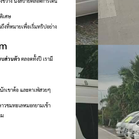
างขวาง นั่งสบายตลอดการเดิน
พิเศษ
งที่หมายเพื่อเริ่มทริปอย่าง
om
บบส่วนตัว
ตลอดทั้งปี เรามี
หนักเขาค้อ และคาเฟ่สวยๆ
ท์ดูดาวชมทะเลหมอกยามเช้า
าม