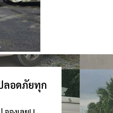
 ปลอดภัยทุก
ป จองเลย! |