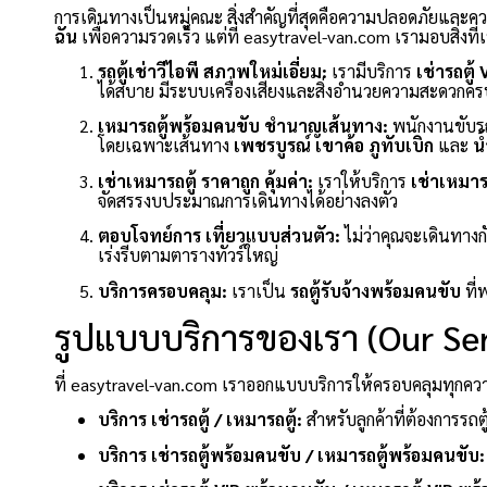
การเดินทางเป็นหมู่คณะ สิ่งสำคัญที่สุดคือความปลอดภัยและ
ฉัน
เพื่อความรวดเร็ว แต่ที่ easytravel-van.com เรามอบสิ่งที
รถตู้เช่าวีไอพี สภาพใหม่เอี่ยม:
เรามีบริการ
เช่ารถตู้ 
ได้สบาย มีระบบเครื่องเสียงและสิ่งอำนวยความสะดวกคร
เหมารถตู้พร้อมคนขับ ชำนาญเส้นทาง:
พนักงานขับรถ
โดยเฉพาะเส้นทาง
เพชรบูรณ์
เขาค้อ
ภูทับเบิก
และ
น
เช่าเหมารถตู้ ราคาถูก คุ้มค่า:
เราให้บริการ
เช่าเหมารถ
จัดสรรงบประมาณการเดินทางได้อย่างลงตัว
ตอบโจทย์การ เที่ยวแบบส่วนตัว:
ไม่ว่าคุณจะเดินทางก
เร่งรีบตามตารางทัวร์ใหญ่
บริการครอบคลุม:
เราเป็น
รถตู้รับจ้างพร้อมคนขับ
ที่
รูปแบบบริการของเรา (Our Ser
ที่ easytravel-van.com เราออกแบบบริการให้ครอบคลุมทุกความต
บริการ เช่ารถตู้ / เหมารถตู้:
สำหรับลูกค้าที่ต้องการรถตู
บริการ เช่ารถตู้พร้อมคนขับ / เหมารถตู้พร้อมคนขับ: