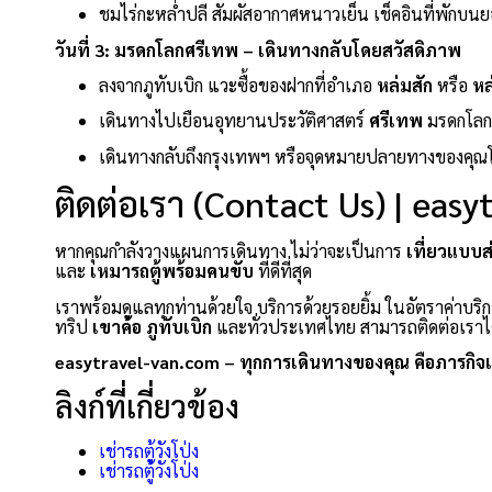
ชมไร่กะหล่ำปลี สัมผัสอากาศหนาวเย็น เช็คอินที่พักบนย
วันที่ 3: มรดกโลกศรีเทพ – เดินทางกลับโดยสวัสดิภาพ
ลงจากภูทับเบิก แวะซื้อของฝากที่อำเภอ
หล่มสัก
หรือ
หล
เดินทางไปเยือนอุทยานประวัติศาสตร์
ศรีเทพ
มรดกโลกแ
เดินทางกลับถึงกรุงเทพฯ หรือจุดหมายปลายทางของคุณ
ติดต่อเรา (Contact Us) | eas
หากคุณกำลังวางแผนการเดินทาง ไม่ว่าจะเป็นการ
เที่ยวแบบส
และ
เหมารถตู้พร้อมคนขับ
ที่ดีที่สุด
เราพร้อมดูแลทุกท่านด้วยใจ บริการด้วยรอยยิ้ม ในอัตราค่าบริก
ทริป
เขาค้อ
ภูทับเบิก
และทั่วประเทศไทย สามารถติดต่อเราได
easytravel-van.com – ทุกการเดินทางของคุณ คือภารกิจ
ลิงก์ที่เกี่ยวข้อง
เช่ารถตู้วังโป่ง
เช่ารถตู้วังโป่ง