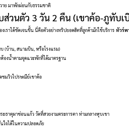
นวาย มาพักผ่อนกับธรรมชาติ
ส่วนตัว 3 วัน 2 คืน (เขาค้อ-ภูทับเบ
งเราได้ชัดเจนขึ้น นี่คือตัวอย่างทริปยอดฮิตที่ลูกค้ามักใช้บริการ
ทัวร์พ
พบ (บ้าน, สนามบิน, หรือโรงแรม)
้องน้ำตามจุดแวะพักที่ได้มาตรฐาน
ุดชมวิวไปรษณีย์เขาค้อ
ะธาตุผาซ่อนแก้ว วัดที่สวยงามตระการตา ท่ามกลางหุบเขา
่นใจได้ในความปลอดภัย