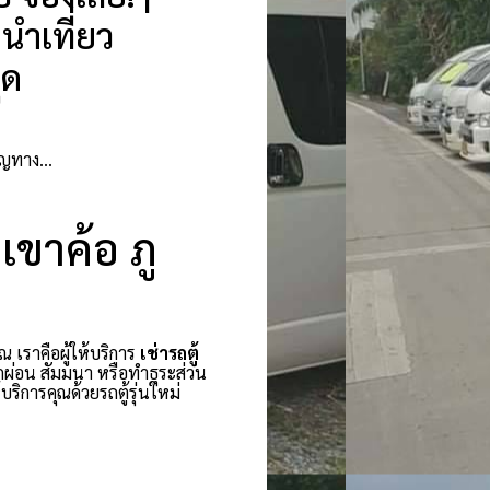
นำเที่ยว
ุด
นาญทาง…
 เขาค้อ ภู
ณ เราคือผู้ให้บริการ
เช่ารถตู้
กผ่อน สัมมนา หรือทำธุระส่วน
ริการคุณด้วยรถตู้รุ่นใหม่