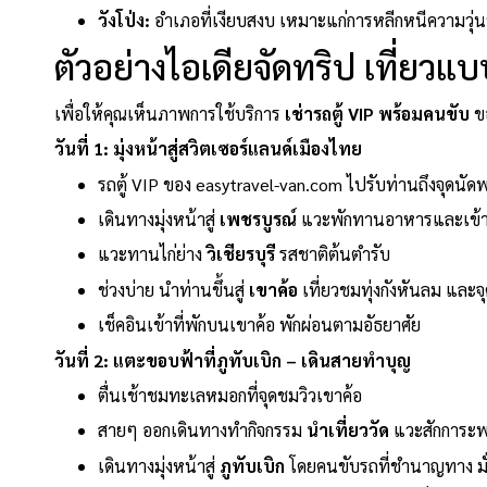
วังโป่ง:
อำเภอที่เงียบสงบ เหมาะแก่การหลีกหนีความวุ่
ตัวอย่างไอเดียจัดทริป เที่ยวแบบ
เพื่อให้คุณเห็นภาพการใช้บริการ
เช่ารถตู้ VIP พร้อมคนขับ
ขอ
วันที่ 1: มุ่งหน้าสู่สวิตเซอร์แลนด์เมืองไทย
รถตู้ VIP ของ easytravel-van.com ไปรับท่านถึงจุดนัด
เดินทางมุ่งหน้าสู่
เพชรบูรณ์
แวะพักทานอาหารและเข้าห
แวะทานไก่ย่าง
วิเชียรบุรี
รสชาติต้นตำรับ
ช่วงบ่าย นำท่านขึ้นสู่
เขาค้อ
เที่ยวชมทุ่งกังหันลม และจ
เช็คอินเข้าที่พักบนเขาค้อ พักผ่อนตามอัธยาศัย
วันที่ 2: แตะขอบฟ้าที่ภูทับเบิก – เดินสายทำบุญ
ตื่นเช้าชมทะเลหมอกที่จุดชมวิวเขาค้อ
สายๆ ออกเดินทางทำกิจกรรม
นำเที่ยววัด
แวะสักการะพร
เดินทางมุ่งหน้าสู่
ภูทับเบิก
โดยคนขับรถที่ชำนาญทาง มั