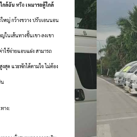
้ใกล้ฉัน
หรือ
เหมารถตู้ใกล้
ะใหญ่ กว้างขวาง ปรับเอนนอน
าญในเส้นทางขึ้นเขา-ลงเขา
ีค่าใช้จ่ายแอบแฝง สามารถ
งสุด แวะพักได้ตามใจ ไม่ต้อง
ิน
นทาง: