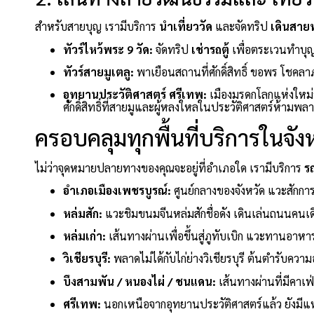
สำหรับสายบุญ เรามีบริการ
นำเที่ยววัด
และจัดทริป
เดินสาย
ทัวร์ไหว้พระ 9 วัด:
จัดทริป
เช่ารถตู้
เพื่อตระเวนทำบุญเ
ทัวร์สายมูเตลู:
พาเยือนสถานที่ศักดิ์สิทธิ์ ขอพร โชคล
อุทยานประวัติศาสตร์ ศรีเทพ:
เมืองมรดกโลกแห่งใหม
ศักดิ์สิทธิ์ที่สายมูและผู้หลงใหลในประวัติศาสตร์ห้ามพล
ครอบคลุมทุกพื้นที่บริการในจัง
ไม่ว่าจุดหมายปลายทางของคุณจะอยู่ที่อำเภอใด เรามีบริการ
ร
อำเภอเมืองเพชรบูรณ์:
ศูนย์กลางของจังหวัด แวะสักก
หล่มสัก:
แวะชิมขนมจีนหล่มสักชื่อดัง เดินเล่นถนนคนเ
หล่มเก่า:
เส้นทางผ่านเพื่อขึ้นสู่ภูทับเบิก แวะทานอาหาร
วิเชียรบุรี:
พลาดไม่ได้กับไก่ย่างวิเชียรบุรี ต้นตำรับคว
บึงสามพัน / หนองไผ่ / ชนแดน:
เส้นทางผ่านที่มีคาเฟ
ศรีเทพ:
นอกเหนือจากอุทยานประวัติศาสตร์แล้ว ยังมีแหล