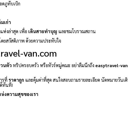
อดภูทับเบิก
่มเก่า
ห่งล่าสุด เพื่อ
เดินสายทำบุญ
และชมโบราณสถาน
โดยสวัสดิภาพ ด้วยความประทับใจ
ytravel-van.com
่วนตัว
ทริปครอบครัว หรือทัวร์หมู่คณะ อย่าลืมนึกถึง
easytravel-va
ารที่
ราคาถูก
และคุ้มค่าที่สุด สนใจสอบถามรายละเอียด นัดหมายวันเด
้ทันที!
แห่งความสุขของเรา