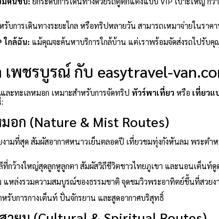
้อมคนขับ:
ยกระดับการเดินทางด้วยรถตู้ตกแต่งแบบ VIP เบาะใหญ่ กว้
หรับการเดินทางระยะไกล หรือทริปหลายวัน สามารถเหมาจ่ายในราคา
P ใกล้ฉัน:
แม้คุณจะค้นหาบริการใกล้บ้าน แต่เราพร้อมจัดส่งรถไปรับคุณถึ
ัด เพชรบูรณ์ กับ easytravel-van.c
ูเขาและทะเลหมอก เหมาะสำหรับการจัดทริป
ทัวร์พาเที่ยว
หรือ
เที่ยวแ
้:
มอก (Nature & Mist Routes)
งามที่สุด สัมผัสอากาศหนาวเย็นตลอดปี เที่ยวชมทุ่งกังหันลม พระตำ
ลีที่กว้างใหญ่สุดลูกหูลูกตา สัมผัสวิถีชีวิตชาวไทยภูเขา และนอนเต็น
าม แหล่งรวมความสมบูรณ์ของธรรมชาติ จุดชมวิวพระอาทิตย์ขึ้นที่สวยง
รับการกางเต็นท์ ปั่นจักรยาน และสูดอากาศบริสุทธิ์
สายมู (Cultural & Spiritual Routes)