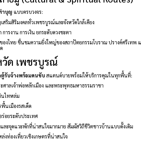
ทำบุญ
แบบครบวงจร:
สริมสิริมงคลทั่วเพชรบูรณ์และจังหวัดใกล้เคียง
าภ การงาน การเงิน ยกระดับดวงชะตา
่ของไทย ชื่นชมความยิ่งใหญ่ของสถาปัตยกรรมโบราณ ปรางค์ศรีเทพ 
าด
หวัด เพชรบูรณ์
ถตู้รับจ้างพร้อมคนขับ
สแตนด์บายพร้อมให้บริการคุณในทุกพื้นที่:
าระศาลเจ้าพ่อหลักเมือง และพระพุทธมหาธรรมราชา
ดินไทหล่ม
พื้นเมืองรสเด็ด
ามอร่อยระดับประเทศ
่และจุดแวะพักที่น่าสนใจมากมาย สัมผัสวิถีชีวิตชาวบ้านแบบดั้งเดิม
่งท่องเที่ยวเชิงเกษตรที่น่าสนใจ