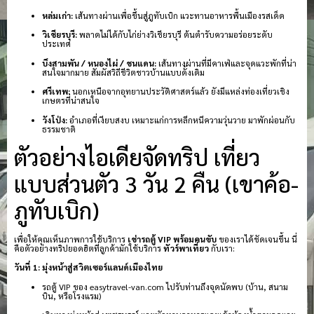
หล่มเก่า:
เส้นทางผ่านเพื่อขึ้นสู่ภูทับเบิก แวะทานอาหารพื้นเมืองรสเด็ด
วิเชียรบุรี:
พลาดไม่ได้กับไก่ย่างวิเชียรบุรี ต้นตำรับความอร่อยระดับ
ประเทศ
บึงสามพัน / หนองไผ่ / ชนแดน:
เส้นทางผ่านที่มีคาเฟ่และจุดแวะพักที่น่า
สนใจมากมาย สัมผัสวิถีชีวิตชาวบ้านแบบดั้งเดิม
ศรีเทพ:
นอกเหนือจากอุทยานประวัติศาสตร์แล้ว ยังมีแหล่งท่องเที่ยวเชิง
เกษตรที่น่าสนใจ
วังโป่ง:
อำเภอที่เงียบสงบ เหมาะแก่การหลีกหนีความวุ่นวาย มาพักผ่อนกับ
ธรรมชาติ
ตัวอย่างไอเดียจัดทริป เที่ยว
แบบส่วนตัว 3 วัน 2 คืน (เขาค้อ-
ภูทับเบิก)
เพื่อให้คุณเห็นภาพการใช้บริการ
เช่ารถตู้ VIP พร้อมคนขับ
ของเราได้ชัดเจนขึ้น นี่
คือตัวอย่างทริปยอดฮิตที่ลูกค้ามักใช้บริการ
ทัวร์พาเที่ยว
กับเรา:
วันที่ 1: มุ่งหน้าสู่สวิตเซอร์แลนด์เมืองไทย
รถตู้ VIP ของ easytravel-van.com ไปรับท่านถึงจุดนัดพบ (บ้าน, สนาม
บิน, หรือโรงแรม)