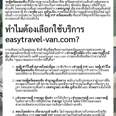
รถตู้พร้อมคนขับ
ที่ได้มาตรฐานระดับมืออาชีพ พร้อมพาทุกท่านเดินทางสู่จุดหมาย
ปลายทางอย่างสวัสดิภาพ ไม่ว่าจะเป็นการท่องเที่ยว พักผ่อน สัมมนา หรือทำธุระ
ส่วนตัว โดยเฉพาะเส้นทางยอดฮิตอย่าง
เพชรบูรณ์
เมืองรองที่เต็มไปด้วยมนต์เสน่ห์
แห่งธรรมชาติ ทั้ง
เขาค้อ
และ
ภูทับเบิก
เราพร้อมให้บริการคุณด้วยรถตู้รุ่นใหม่ แอร์
เย็นฉ่ำ เบาะนั่งสบาย ในระดับ
รถตู้ VIP พร้อมคนขับ
ที่จะทำให้ทุกทริปของคุณเป็น
ความทรงจำที่น่าประทับใจ
ทำไมต้องเลือกใช้บริการ
easytravel-van.com?
การเดินทางเป็นหมู่คณะ สิ่งสำคัญที่สุดคือความปลอดภัยและความสะดวกสบาย
หลายคนมักจะค้นหาบริการผ่านกูเกิลด้วยคำว่า
เช่ารถตู้ใกล้ฉัน
หรือ
เหมารถตู้ใกล้
ฉัน
เพื่อความรวดเร็ว แต่ที่ easytravel-van.com เรามอบสิ่งที่เหนือกว่าความใกล้
นั่นคือ “คุณภาพและการบริการที่ใส่ใจ”
รถตู้เช่าวีไอพี สภาพใหม่เอี่ยม:
เรามีบริการ
เช่ารถตู้ VIP
และ
รถตู้เช่าวีไอ
พีพร้อมคนขับ
ที่ตกแต่งภายในอย่างหรูหรา เบาะใหญ่ กว้างขวาง ปรับเอน
นอนได้สบาย มีระบบเครื่องเสียงและสิ่งอำนวยความสะดวกครบครัน
เหมารถตู้พร้อมคนขับ ชำนาญเส้นทาง:
พนักงานขับรถของเราผ่านการฝึก
อบรมมาเป็นอย่างดี สุภาพ ใจเย็น และมีความชำนาญในเส้นทางขึ้นเขา-ลง
เขา โดยเฉพาะเส้นทาง
เพชรบูรณ์
เขาค้อ
ภูทับเบิก
และ
น้ำหนาว
มั่นใจได้
ในความปลอดภัย
เช่าเหมารถตู้ ราคาถูก คุ้มค่า:
เราให้บริการ
เช่าเหมารถตู้
และ
เหมารถตู้
ในอัตราค่าบริการที่ยุติธรรม
ราคาถูก
โปร่งใส ไม่มีค่าใช้จ่ายแอบแฝง
สามารถจัดสรรงบประมาณการเดินทางได้อย่างลงตัว
ตอบโจทย์การ เที่ยวแบบส่วนตัว:
ไม่ว่าคุณจะเดินทางกับครอบครัวหรือ
กลุ่มเพื่อน การ
เหมารถตู้ VIP
จะมอบความเป็นส่วนตัวสูงสุด แวะพักได้