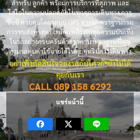
สำหรับ ลูกค้า พร้อมการบริการที่สุภาพ และ
ใส่ใจในความปลอดภัยในทุกๆการเดินทาง การ
ขับขี่ ควบคุมโดยระบบ GPS ตามมาตราฐานกรม
การขนส่งทางบก เพลิดเพลินกับชุดความบันเทิง
ในรถอย่างครบครันด้วยราคามาตราฐานที่คุณ
สามรถคุมค่าใช้จ่ายได้ในทุกๆทริปการเดินทาง
อย่าเพิ่งตัดสินใจจองรถกับใครถ้ายังไม่ได้
คุยกับเรา
CALL 089 158 6292
แชร์หน้านี้