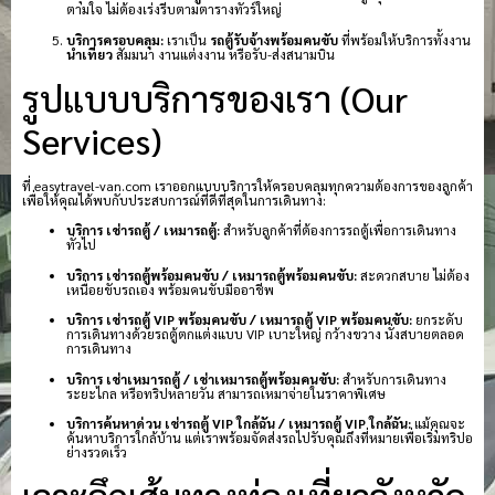
ตามใจ ไม่ต้องเร่งรีบตามตารางทัวร์ใหญ่
บริการครอบคลุม:
เราเป็น
รถตู้รับจ้างพร้อมคนขับ
ที่พร้อมให้บริการทั้งงาน
นำเที่ยว
สัมมนา งานแต่งงาน หรือรับ-ส่งสนามบิน
รูปแบบบริการของเรา (Our
Services)
ที่ easytravel-van.com เราออกแบบบริการให้ครอบคลุมทุกความต้องการของลูกค้า
เพื่อให้คุณได้พบกับประสบการณ์ที่ดีที่สุดในการเดินทาง:
บริการ เช่ารถตู้ / เหมารถตู้:
สำหรับลูกค้าที่ต้องการรถตู้เพื่อการเดินทาง
ทั่วไป
บริการ เช่ารถตู้พร้อมคนขับ / เหมารถตู้พร้อมคนขับ:
สะดวกสบาย ไม่ต้อง
เหนื่อยขับรถเอง พร้อมคนขับมืออาชีพ
บริการ เช่ารถตู้ VIP พร้อมคนขับ / เหมารถตู้ VIP พร้อมคนขับ:
ยกระดับ
การเดินทางด้วยรถตู้ตกแต่งแบบ VIP เบาะใหญ่ กว้างขวาง นั่งสบายตลอด
การเดินทาง
บริการ เช่าเหมารถตู้ / เช่าเหมารถตู้พร้อมคนขับ:
สำหรับการเดินทาง
ระยะไกล หรือทริปหลายวัน สามารถเหมาจ่ายในราคาพิเศษ
บริการค้นหาด่วน เช่ารถตู้ VIP ใกล้ฉัน / เหมารถตู้ VIP ใกล้ฉัน:
แม้คุณจะ
ค้นหาบริการใกล้บ้าน แต่เราพร้อมจัดส่งรถไปรับคุณถึงที่หมายเพื่อเริ่มทริปอ
ย่างรวดเร็ว