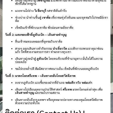
เดินทางมุ่งหน้าสู่
เพชรบูรณ์
แวะพักทานอาหารและเข้าห้องน้ำตามจุดแวะ
พักที่ได้มาตรฐาน
แวะทานไก่ย่าง
วิเชียรบุรี
รสชาติต้นตำรับ
ช่วงบ่าย นำท่านขึ้นสู่
เขาค้อ
เที่ยวชมทุ่งกังหันลม และจุดชมวิวไปรษณีย์เขา
ค้อ
เช็คอินเข้าที่พักบนเขาค้อ พักผ่อนตามอัธยาศัย
วันที่ 2: แตะขอบฟ้าที่ภูทับเบิก – เดินสายทำบุญ
ตื่นเช้าชมทะเลหมอกที่จุดชมวิวเขาค้อ
สายๆ ออกเดินทางทำกิจกรรม
นำเที่ยววัด
แวะสักการะพระธาตุผาซ่อน
แก้ว วัดที่สวยงามตระการตา ท่ามกลางหุบเขา
เดินทางมุ่งหน้าสู่
ภูทับเบิก
โดยคนขับรถที่ชำนาญทาง มั่นใจได้ในความ
ปลอดภัย
ชมไร่กะหล่ำปลี สัมผัสอากาศหนาวเย็น เช็คอินที่พักบนยอดภูทับเบิก
วันที่ 3: มรดกโลกศรีเทพ – เดินทางกลับโดยสวัสดิภาพ
ลงจากภูทับเบิก แวะซื้อของฝากที่อำเภอ
หล่มสัก
หรือ
หล่มเก่า
เดินทางไปเยือนอุทยานประวัติศาสตร์
ศรีเทพ
มรดกโลกแห่งล่าสุด เพื่อ
เดินสายทำบุญ
และชมโบราณสถาน
เดินทางกลับถึงกรุงเทพฯ หรือจุดหมายปลายทางของคุณโดยสวัสดิภาพ
ด้วยความประทับใจ
ติดต่อเรา (Contact Us) |