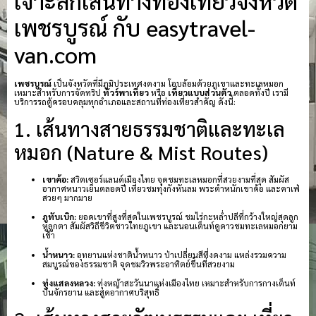
เจาะลึกเส้นทางท่องเที่ยวจังหวัด
เพชรบูรณ์ กับ easytravel-
van.com
เพชรบูรณ์
เป็นจังหวัดที่มีภูมิประเทศงดงาม โอบล้อมด้วยภูเขาและทะเลหมอก
เหมาะสำหรับการจัดทริป
ทัวร์พาเที่ยว
หรือ
เที่ยวแบบส่วนตัว
ตลอดทั้งปี เรามี
บริการรถตู้ครอบคลุมทุกอำเภอและสถานที่ท่องเที่ยวสำคัญ ดังนี้:
1. เส้นทางสายธรรมชาติและทะเล
หมอก (Nature & Mist Routes)
เขาค้อ:
สวิตเซอร์แลนด์เมืองไทย จุดชมทะเลหมอกที่สวยงามที่สุด สัมผัส
อากาศหนาวเย็นตลอดปี เที่ยวชมทุ่งกังหันลม พระตำหนักเขาค้อ และคาเฟ่
สวยๆ มากมาย
ภูทับเบิก:
ยอดเขาที่สูงที่สุดในเพชรบูรณ์ ชมไร่กะหล่ำปลีที่กว้างใหญ่สุดลูก
หูลูกตา สัมผัสวิถีชีวิตชาวไทยภูเขา และนอนเต็นท์ดูดาวชมทะเลหมอกยาม
เช้า
น้ำหนาว:
อุทยานแห่งชาติน้ำหนาว ป่าเปลี่ยนสีที่งดงาม แหล่งรวมความ
สมบูรณ์ของธรรมชาติ จุดชมวิวพระอาทิตย์ขึ้นที่สวยงาม
ทุ่งแสลงหลวง:
ทุ่งหญ้าสะวันนาแห่งเมืองไทย เหมาะสำหรับการกางเต็นท์
ปั่นจักรยาน และสูดอากาศบริสุทธิ์