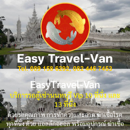
EasyTravel-Van
บริการรถตู้เช่านนทบุรี Vip 10 ที่นั่ง และ
13 ที่นั่ง
ด้วยรถคุณภาพ การทำความสะอาด ฆ่าเชื้อโรค
ทุกที่นั่ง ด้วย แอลล์กอฮอล พร้อมอุปกรณ์ ฆ่าเชื้อ