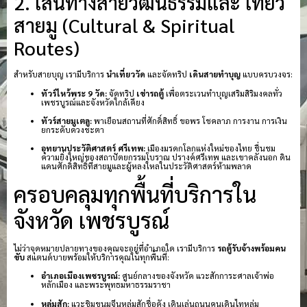
2. เส้นทางสายวัฒนธรรมและ เที่ยว
สายมู (Cultural & Spiritual
Routes)
สำหรับสายบุญ เรามีบริการ
นำเที่ยววัด
และจัดทริป
เดินสายทำบุญ
แบบครบวงจร:
ทัวร์ไหว้พระ 9 วัด:
จัดทริป
เช่ารถตู้
เพื่อตระเวนทำบุญเสริมสิริมงคลทั่ว
เพชรบูรณ์และจังหวัดใกล้เคียง
ทัวร์สายมูเตลู:
พาเยือนสถานที่ศักดิ์สิทธิ์ ขอพร โชคลาภ การงาน การเงิน
ยกระดับดวงชะตา
อุทยานประวัติศาสตร์ ศรีเทพ:
เมืองมรดกโลกแห่งใหม่ของไทย ชื่นชม
ความยิ่งใหญ่ของสถาปัตยกรรมโบราณ ปรางค์ศรีเทพ และเขาคลังนอก ดิน
แดนศักดิ์สิทธิ์ที่สายมูและผู้หลงใหลในประวัติศาสตร์ห้ามพลาด
ครอบคลุมทุกพื้นที่บริการใน
จังหวัด เพชรบูรณ์
ไม่ว่าจุดหมายปลายทางของคุณจะอยู่ที่อำเภอใด เรามีบริการ
รถตู้รับจ้างพร้อมคน
ขับ
สแตนด์บายพร้อมให้บริการคุณในทุกพื้นที่:
อำเภอเมืองเพชรบูรณ์:
ศูนย์กลางของจังหวัด แวะสักการะศาลเจ้าพ่อ
หลักเมือง และพระพุทธมหาธรรมราชา
หล่มสัก:
แวะชิมขนมจีนหล่มสักชื่อดัง เดินเล่นถนนคนเดินไทหล่ม