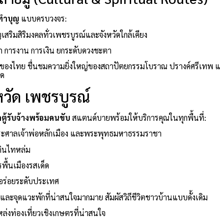
ทำบุญ
แบบครบวงจร:
สริมสิริมงคลทั่วเพชรบูรณ์และจังหวัดใกล้เคียง
าภ การงาน การเงิน ยกระดับดวงชะตา
่ของไทย ชื่นชมความยิ่งใหญ่ของสถาปัตยกรรมโบราณ ปรางค์ศรีเทพ 
าด
หวัด เพชรบูรณ์
ถตู้รับจ้างพร้อมคนขับ
สแตนด์บายพร้อมให้บริการคุณในทุกพื้นที่:
าระศาลเจ้าพ่อหลักเมือง และพระพุทธมหาธรรมราชา
ดินไทหล่ม
พื้นเมืองรสเด็ด
ามอร่อยระดับประเทศ
่และจุดแวะพักที่น่าสนใจมากมาย สัมผัสวิถีชีวิตชาวบ้านแบบดั้งเดิม
่งท่องเที่ยวเชิงเกษตรที่น่าสนใจ