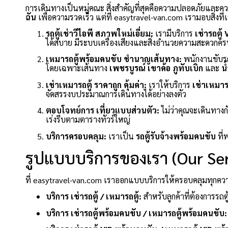
การเดินทางเป็นหมู่คณะ สิ่งสำคัญที่สุดคือความปลอดภัยและ
ฉัน
เพื่อความรวดเร็ว แต่ที่ easytravel-van.com เรามอบสิ่งที
รถตู้เช่าวีไอพี สภาพใหม่เอี่ยม:
เรามีบริการ
เช่ารถตู้ 
ได้สบาย มีระบบเครื่องเสียงและสิ่งอำนวยความสะดวกคร
เหมารถตู้พร้อมคนขับ ชำนาญเส้นทาง:
พนักงานขับรถ
โดยเฉพาะเส้นทาง
เพชรบูรณ์
เขาค้อ
ภูทับเบิก
และ
น
เช่าเหมารถตู้ ราคาถูก คุ้มค่า:
เราให้บริการ
เช่าเหมารถ
จัดสรรงบประมาณการเดินทางได้อย่างลงตัว
ตอบโจทย์การ เที่ยวแบบส่วนตัว:
ไม่ว่าคุณจะเดินทางก
เร่งรีบตามตารางทัวร์ใหญ่
บริการครอบคลุม:
เราเป็น
รถตู้รับจ้างพร้อมคนขับ
ที่
รูปแบบบริการของเรา (Our Ser
ที่ easytravel-van.com เราออกแบบบริการให้ครอบคลุมทุกความต
บริการ เช่ารถตู้ / เหมารถตู้:
สำหรับลูกค้าที่ต้องการรถตู
บริการ เช่ารถตู้พร้อมคนขับ / เหมารถตู้พร้อมคนขับ: