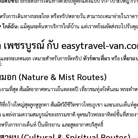
้อมคนขับ:
ยกระดับการเดินทางด้วยรถตู้ตกแต่งแบบ VIP เบาะใหญ่ กว้
หรับการเดินทางระยะไกล หรือทริปหลายวัน สามารถเหมาจ่ายในราคา
P ใกล้ฉัน:
แม้คุณจะค้นหาบริการใกล้บ้าน แต่เราพร้อมจัดส่งรถไปรับคุณถึ
ัด เพชรบูรณ์ กับ easytravel-van.c
ูเขาและทะเลหมอก เหมาะสำหรับการจัดทริป
ทัวร์พาเที่ยว
หรือ
เที่ยวแ
้:
มอก (Nature & Mist Routes)
งามที่สุด สัมผัสอากาศหนาวเย็นตลอดปี เที่ยวชมทุ่งกังหันลม พระตำ
ลีที่กว้างใหญ่สุดลูกหูลูกตา สัมผัสวิถีชีวิตชาวไทยภูเขา และนอนเต็น
าม แหล่งรวมความสมบูรณ์ของธรรมชาติ จุดชมวิวพระอาทิตย์ขึ้นที่สวยง
รับการกางเต็นท์ ปั่นจักรยาน และสูดอากาศบริสุทธิ์
สายมู (Cultural & Spiritual Routes)