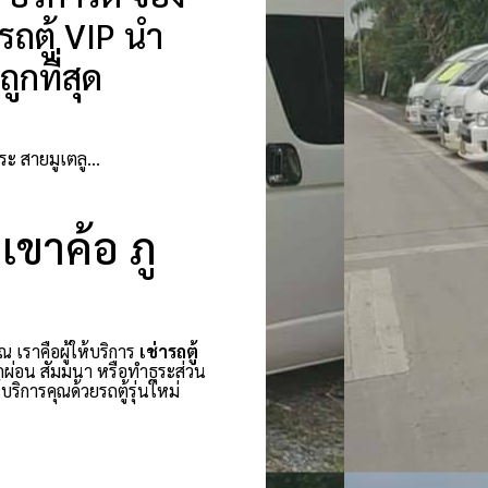
ถตู้ VIP นำ
ูกที่สุด
พระ สายมูเตลู…
 เขาค้อ ภู
ณ เราคือผู้ให้บริการ
เช่ารถตู้
กผ่อน สัมมนา หรือทำธุระส่วน
ริการคุณด้วยรถตู้รุ่นใหม่