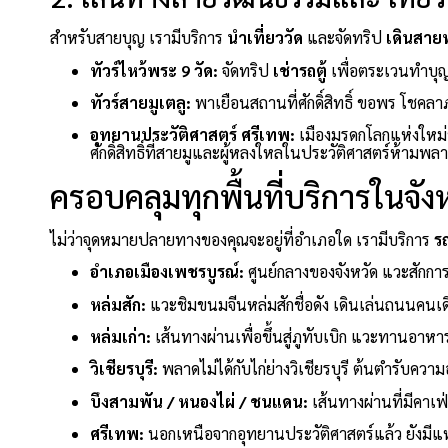
สำหรับสายบุญ เรามีบริการ
นำเที่ยววัด
และจัดทริป
เดินสาย
ทัวร์ไหว้พระ 9 วัด:
จัดทริป
เช่ารถตู้
เพื่อตระเวนทำบุญเ
ทัวร์สายมูเตลู:
พาเยือนสถานที่ศักดิ์สิทธิ์ ขอพร โชคล
อุทยานประวัติศาสตร์ ศรีเทพ:
เมืองมรดกโลกแห่งใหม
ศักดิ์สิทธิ์ที่สายมูและผู้หลงใหลในประวัติศาสตร์ห้ามพล
ครอบคลุมทุกพื้นที่บริการในจัง
ไม่ว่าจุดหมายปลายทางของคุณจะอยู่ที่อำเภอใด เรามีบริการ
ร
อำเภอเมืองเพชรบูรณ์:
ศูนย์กลางของจังหวัด แวะสักก
หล่มสัก:
แวะชิมขนมจีนหล่มสักชื่อดัง เดินเล่นถนนคนเ
หล่มเก่า:
เส้นทางผ่านเพื่อขึ้นสู่ภูทับเบิก แวะทานอาหาร
วิเชียรบุรี:
พลาดไม่ได้กับไก่ย่างวิเชียรบุรี ต้นตำรับคว
บึงสามพัน / หนองไผ่ / ชนแดน:
เส้นทางผ่านที่มีคาเฟ
ศรีเทพ:
นอกเหนือจากอุทยานประวัติศาสตร์แล้ว ยังมีแหล