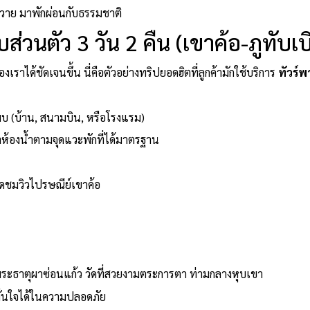
นวาย มาพักผ่อนกับธรรมชาติ
ส่วนตัว 3 วัน 2 คืน (เขาค้อ-ภูทับเบ
งเราได้ชัดเจนขึ้น นี่คือตัวอย่างทริปยอดฮิตที่ลูกค้ามักใช้บริการ
ทัวร์พ
พบ (บ้าน, สนามบิน, หรือโรงแรม)
้องน้ำตามจุดแวะพักที่ได้มาตรฐาน
ุดชมวิวไปรษณีย์เขาค้อ
ะธาตุผาซ่อนแก้ว วัดที่สวยงามตระการตา ท่ามกลางหุบเขา
่นใจได้ในความปลอดภัย