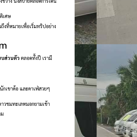
างขวาง นั่งสบายตลอดการเดิน
พิเศษ
งที่หมายเพื่อเริ่มทริปอย่าง
om
บบส่วนตัว
ตลอดทั้งปี เรามี
หนักเขาค้อ และคาเฟ่สวยๆ
ท์ดูดาวชมทะเลหมอกยามเช้า
าม