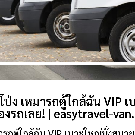
โป่ง เหมารถตู้ใกล้ฉัน VIP เ
องรถเลย! | easytravel-va
ารถตู้ใกล้ฉัน VIP เบาะใหญ่นั่งสบาย