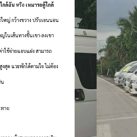
้ใกล้ฉัน
หรือ
เหมารถตู้ใกล้
ะใหญ่ กว้างขวาง ปรับเอนนอน
าญในเส้นทางขึ้นเขา-ลงเขา
ีค่าใช้จ่ายแอบแฝง สามารถ
งสุด แวะพักได้ตามใจ ไม่ต้อง
ิน
นทาง: