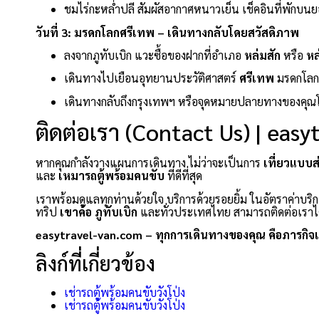
ชมไร่กะหล่ำปลี สัมผัสอากาศหนาวเย็น เช็คอินที่พักบนย
วันที่ 3: มรดกโลกศรีเทพ – เดินทางกลับโดยสวัสดิภาพ
ลงจากภูทับเบิก แวะซื้อของฝากที่อำเภอ
หล่มสัก
หรือ
หล
เดินทางไปเยือนอุทยานประวัติศาสตร์
ศรีเทพ
มรดกโลกแ
เดินทางกลับถึงกรุงเทพฯ หรือจุดหมายปลายทางของคุณ
ติดต่อเรา (Contact Us) | eas
หากคุณกำลังวางแผนการเดินทาง ไม่ว่าจะเป็นการ
เที่ยวแบบส
และ
เหมารถตู้พร้อมคนขับ
ที่ดีที่สุด
เราพร้อมดูแลทุกท่านด้วยใจ บริการด้วยรอยยิ้ม ในอัตราค่าบริก
ทริป
เขาค้อ
ภูทับเบิก
และทั่วประเทศไทย สามารถติดต่อเราได
easytravel-van.com – ทุกการเดินทางของคุณ คือภารกิจ
ลิงก์ที่เกี่ยวข้อง
เช่ารถตู้พร้อมคนขับวังโป่ง
เช่ารถตู้พร้อมคนขับวังโป่ง