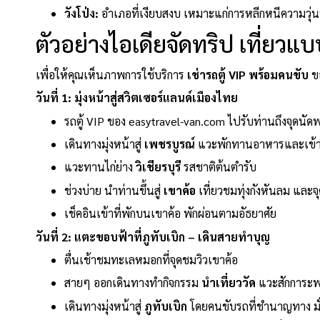
วังโป่ง:
อำเภอที่เงียบสงบ เหมาะแก่การหลีกหนีความวุ่
ตัวอย่างไอเดียจัดทริป เที่ยวแบบ
เพื่อให้คุณเห็นภาพการใช้บริการ
เช่ารถตู้ VIP พร้อมคนขับ
ขอ
วันที่ 1: มุ่งหน้าสู่สวิตเซอร์แลนด์เมืองไทย
รถตู้ VIP ของ easytravel-van.com ไปรับท่านถึงจุดนัด
เดินทางมุ่งหน้าสู่
เพชรบูรณ์
แวะพักทานอาหารและเข้าห
แวะทานไก่ย่าง
วิเชียรบุรี
รสชาติต้นตำรับ
ช่วงบ่าย นำท่านขึ้นสู่
เขาค้อ
เที่ยวชมทุ่งกังหันลม และจ
เช็คอินเข้าที่พักบนเขาค้อ พักผ่อนตามอัธยาศัย
วันที่ 2: แตะขอบฟ้าที่ภูทับเบิก – เดินสายทำบุญ
ตื่นเช้าชมทะเลหมอกที่จุดชมวิวเขาค้อ
สายๆ ออกเดินทางทำกิจกรรม
นำเที่ยววัด
แวะสักการะพร
เดินทางมุ่งหน้าสู่
ภูทับเบิก
โดยคนขับรถที่ชำนาญทาง มั