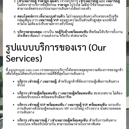
เช่าเหมารถตู้ ราคาถูก คุ้มค่า:
เราให้บริการ
เช่าเหมารถตู้
และ
เหมารถตู้
ในอัตราค่าบริการที่ยุติธรรม
ราคาถูก
โปร่งใส ไม่มีค่าใช้จ่ายแอบแฝง
สามารถจัดสรรงบประมาณการเดินทางได้อย่างลงตัว
ตอบโจทย์การ เที่ยวแบบส่วนตัว:
ไม่ว่าคุณจะเดินทางกับครอบครัวหรือ
กลุ่มเพื่อน การ
เหมารถตู้ VIP
จะมอบความเป็นส่วนตัวสูงสุด แวะพักได้
ตามใจ ไม่ต้องเร่งรีบตามตารางทัวร์ใหญ่
บริการครอบคลุม:
เราเป็น
รถตู้รับจ้างพร้อมคนขับ
ที่พร้อมให้บริการทั้งงาน
นำเที่ยว
สัมมนา งานแต่งงาน หรือรับ-ส่งสนามบิน
รูปแบบบริการของเรา (Our
Services)
ที่ easytravel-van.com เราออกแบบบริการให้ครอบคลุมทุกความต้องการของลูกค้า
เพื่อให้คุณได้พบกับประสบการณ์ที่ดีที่สุดในการเดินทาง:
บริการ เช่ารถตู้ / เหมารถตู้:
สำหรับลูกค้าที่ต้องการรถตู้เพื่อการเดินทาง
ทั่วไป
บริการ เช่ารถตู้พร้อมคนขับ / เหมารถตู้พร้อมคนขับ:
สะดวกสบาย ไม่ต้อง
เหนื่อยขับรถเอง พร้อมคนขับมืออาชีพ
บริการ เช่ารถตู้ VIP พร้อมคนขับ / เหมารถตู้ VIP พร้อมคนขับ:
ยกระดับ
การเดินทางด้วยรถตู้ตกแต่งแบบ VIP เบาะใหญ่ กว้างขวาง นั่งสบายตลอด
การเดินทาง
บริการ เช่าเหมารถตู้ / เช่าเหมารถตู้พร้อมคนขับ:
สำหรับการเดินทาง
ระยะไกล หรือทริปหลายวัน สามารถเหมาจ่ายในราคาพิเศษ