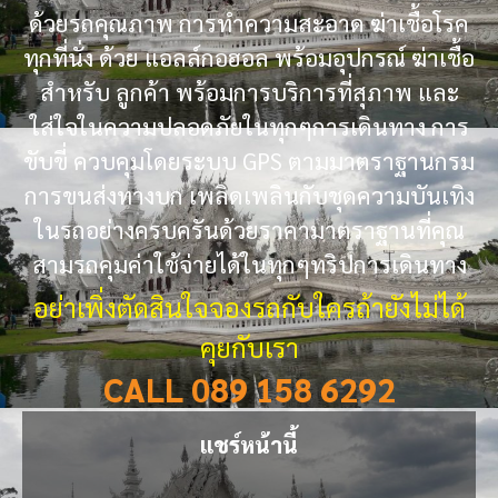
ด้วยรถคุณภาพ การทำความสะอาด ฆ่าเชื้อโรค
ทุกที่นั่ง ด้วย แอลล์กอฮอล พร้อมอุปกรณ์ ฆ่าเชื้อ
สำหรับ ลูกค้า พร้อมการบริการที่สุภาพ และ
ใส่ใจในความปลอดภัยในทุกๆการเดินทาง การ
ขับขี่ ควบคุมโดยระบบ GPS ตามมาตราฐานกรม
การขนส่งทางบก เพลิดเพลินกับชุดความบันเทิง
ในรถอย่างครบครันด้วยราคามาตราฐานที่คุณ
สามรถคุมค่าใช้จ่ายได้ในทุกๆทริปการเดินทาง
อย่าเพิ่งตัดสินใจจองรถกับใครถ้ายังไม่ได้
คุยกับเรา
CALL 089 158 6292
แชร์หน้านี้