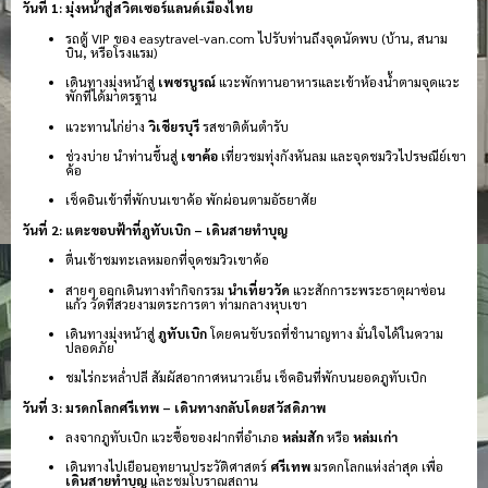
วันที่ 1: มุ่งหน้าสู่สวิตเซอร์แลนด์เมืองไทย
รถตู้ VIP ของ easytravel-van.com ไปรับท่านถึงจุดนัดพบ (บ้าน, สนาม
บิน, หรือโรงแรม)
เดินทางมุ่งหน้าสู่
เพชรบูรณ์
แวะพักทานอาหารและเข้าห้องน้ำตามจุดแวะ
พักที่ได้มาตรฐาน
แวะทานไก่ย่าง
วิเชียรบุรี
รสชาติต้นตำรับ
ช่วงบ่าย นำท่านขึ้นสู่
เขาค้อ
เที่ยวชมทุ่งกังหันลม และจุดชมวิวไปรษณีย์เขา
ค้อ
เช็คอินเข้าที่พักบนเขาค้อ พักผ่อนตามอัธยาศัย
วันที่ 2: แตะขอบฟ้าที่ภูทับเบิก – เดินสายทำบุญ
ตื่นเช้าชมทะเลหมอกที่จุดชมวิวเขาค้อ
สายๆ ออกเดินทางทำกิจกรรม
นำเที่ยววัด
แวะสักการะพระธาตุผาซ่อน
แก้ว วัดที่สวยงามตระการตา ท่ามกลางหุบเขา
เดินทางมุ่งหน้าสู่
ภูทับเบิก
โดยคนขับรถที่ชำนาญทาง มั่นใจได้ในความ
ปลอดภัย
ชมไร่กะหล่ำปลี สัมผัสอากาศหนาวเย็น เช็คอินที่พักบนยอดภูทับเบิก
วันที่ 3: มรดกโลกศรีเทพ – เดินทางกลับโดยสวัสดิภาพ
ลงจากภูทับเบิก แวะซื้อของฝากที่อำเภอ
หล่มสัก
หรือ
หล่มเก่า
เดินทางไปเยือนอุทยานประวัติศาสตร์
ศรีเทพ
มรดกโลกแห่งล่าสุด เพื่อ
เดินสายทำบุญ
และชมโบราณสถาน