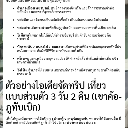
ขับ
สแตนด์บายพร้อมให้บริการคุณในทุกพื้นที่:
อำเภอเมืองเพชรบูรณ์:
ศูนย์กลางของจังหวัด แวะสักการะศาลเจ้าพ่อ
หลักเมือง และพระพุทธมหาธรรมราชา
หล่มสัก:
แวะชิมขนมจีนหล่มสักชื่อดัง เดินเล่นถนนคนเดินไทหล่ม
หล่มเก่า:
เส้นทางผ่านเพื่อขึ้นสู่ภูทับเบิก แวะทานอาหารพื้นเมืองรสเด็ด
วิเชียรบุรี:
พลาดไม่ได้กับไก่ย่างวิเชียรบุรี ต้นตำรับความอร่อยระดับ
ประเทศ
บึงสามพัน / หนองไผ่ / ชนแดน:
เส้นทางผ่านที่มีคาเฟ่และจุดแวะพักที่น่า
สนใจมากมาย สัมผัสวิถีชีวิตชาวบ้านแบบดั้งเดิม
ศรีเทพ:
นอกเหนือจากอุทยานประวัติศาสตร์แล้ว ยังมีแหล่งท่องเที่ยวเชิง
เกษตรที่น่าสนใจ
วังโป่ง:
อำเภอที่เงียบสงบ เหมาะแก่การหลีกหนีความวุ่นวาย มาพักผ่อนกับ
ธรรมชาติ
ตัวอย่างไอเดียจัดทริป เที่ยว
แบบส่วนตัว 3 วัน 2 คืน (เขาค้อ-
ภูทับเบิก)
เพื่อให้คุณเห็นภาพการใช้บริการ
เช่ารถตู้ VIP พร้อมคนขับ
ของเราได้ชัดเจนขึ้น นี่
คือตัวอย่างทริปยอดฮิตที่ลูกค้ามักใช้บริการ
ทัวร์พาเที่ยว
กับเรา: