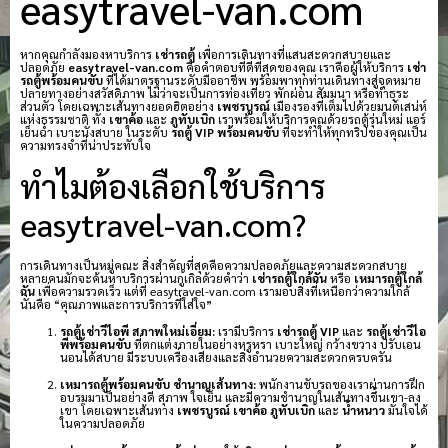
easytravel-van.com
หากคุณกำลังมองหาบริการ
เช่ารถตู้
เพื่อการเดินทางที่แสนสะดวกสบายและ
ปลอดภัย
easytravel-van.com
คือคำตอบที่ดีที่สุดของคุณ เราคือผู้ให้บริการ
เช่า
รถตู้พร้อมคนขับ
ที่ได้มาตรฐานระดับมืออาชีพ พร้อมพาทุกท่านเดินทางสู่จุดหมาย
ปลายทางอย่างสวัสดิภาพ ไม่ว่าจะเป็นการท่องเที่ยว พักผ่อน สัมมนา หรือทำธุระ
ส่วนตัว โดยเฉพาะเส้นทางยอดฮิตอย่าง
เพชรบูรณ์
เมืองรองที่เต็มไปด้วยมนต์เสน่ห์
แห่งธรรมชาติ ทั้ง
เขาค้อ
และ
ภูทับเบิก
เราพร้อมให้บริการคุณด้วยรถตู้รุ่นใหม่ แอร์
เย็นฉ่ำ เบาะนั่งสบาย ในระดับ
รถตู้ VIP พร้อมคนขับ
ที่จะทำให้ทุกทริปของคุณเป็น
ความทรงจำที่น่าประทับใจ
ทำไมต้องเลือกใช้บริการ
easytravel-van.com?
การเดินทางเป็นหมู่คณะ สิ่งสำคัญที่สุดคือความปลอดภัยและความสะดวกสบาย
หลายคนมักจะค้นหาบริการผ่านกูเกิลด้วยคำว่า
เช่ารถตู้ใกล้ฉัน
หรือ
เหมารถตู้ใกล้
ฉัน
เพื่อความรวดเร็ว แต่ที่ easytravel-van.com เรามอบสิ่งที่เหนือกว่าความใกล้
นั่นคือ “คุณภาพและการบริการที่ใส่ใจ”
รถตู้เช่าวีไอพี สภาพใหม่เอี่ยม:
เรามีบริการ
เช่ารถตู้ VIP
และ
รถตู้เช่าวีไอ
พีพร้อมคนขับ
ที่ตกแต่งภายในอย่างหรูหรา เบาะใหญ่ กว้างขวาง ปรับเอน
นอนได้สบาย มีระบบเครื่องเสียงและสิ่งอำนวยความสะดวกครบครัน
เหมารถตู้พร้อมคนขับ ชำนาญเส้นทาง:
พนักงานขับรถของเราผ่านการฝึก
อบรมมาเป็นอย่างดี สุภาพ ใจเย็น และมีความชำนาญในเส้นทางขึ้นเขา-ลง
เขา โดยเฉพาะเส้นทาง
เพชรบูรณ์
เขาค้อ
ภูทับเบิก
และ
น้ำหนาว
มั่นใจได้
ในความปลอดภัย