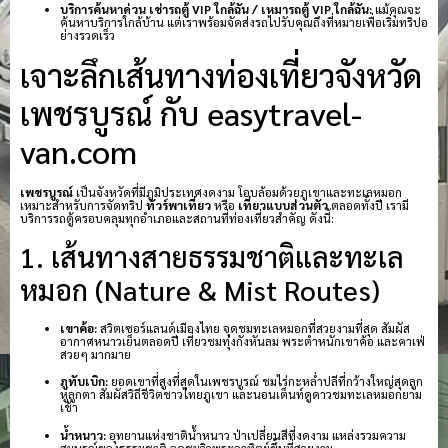
บริการค้นหาด่วน เช่ารถตู้ VIP ใกล้ฉัน / เหมารถตู้ VIP ใกล้ฉัน:
แม้คุณจะ
ค้นหาบริการใกล้บ้าน แต่เราพร้อมจัดส่งรถไปรับคุณถึงที่หมายเพื่อเริ่มทริปอ
ย่างรวดเร็ว
เจาะลึกเส้นทางท่องเที่ยวจังหวัด
เพชรบูรณ์ กับ easytravel-
van.com
เพชรบูรณ์
เป็นจังหวัดที่มีภูมิประเทศงดงาม โอบล้อมด้วยภูเขาและทะเลหมอก
เหมาะสำหรับการจัดทริป
ทัวร์พาเที่ยว
หรือ
เที่ยวแบบส่วนตัว
ตลอดทั้งปี เรามี
บริการรถตู้ครอบคลุมทุกอำเภอและสถานที่ท่องเที่ยวสำคัญ ดังนี้:
1. เส้นทางสายธรรมชาติและทะเล
หมอก (Nature & Mist Routes)
เขาค้อ:
สวิตเซอร์แลนด์เมืองไทย จุดชมทะเลหมอกที่สวยงามที่สุด สัมผัส
อากาศหนาวเย็นตลอดปี เที่ยวชมทุ่งกังหันลม พระตำหนักเขาค้อ และคาเฟ่
สวยๆ มากมาย
ภูทับเบิก:
ยอดเขาที่สูงที่สุดในเพชรบูรณ์ ชมไร่กะหล่ำปลีที่กว้างใหญ่สุดลูก
หูลูกตา สัมผัสวิถีชีวิตชาวไทยภูเขา และนอนเต็นท์ดูดาวชมทะเลหมอกยาม
เช้า
น้ำหนาว:
อุทยานแห่งชาติน้ำหนาว ป่าเปลี่ยนสีที่งดงาม แหล่งรวมความ
สมบูรณ์ของธรรมชาติ จุดชมวิวพระอาทิตย์ขึ้นที่สวยงาม