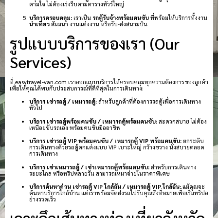
ตามใจ ไม่ต้องเร่งรีบตามตารางทัวร์ใหญ่
บริการครอบคลุม:
เราเป็น
รถตู้รับจ้างพร้อมคนขับ
ที่พร้อมให้บริการทั้งงาน
นำเที่ยว
สัมมนา งานแต่งงาน หรือรับ-ส่งสนามบิน
รูปแบบบริการของเรา (Our
Services)
ที่ easytravel-van.com เราออกแบบบริการให้ครอบคลุมทุกความต้องการของลูกค้า
เพื่อให้คุณได้พบกับประสบการณ์ที่ดีที่สุดในการเดินทาง:
บริการ เช่ารถตู้ / เหมารถตู้:
สำหรับลูกค้าที่ต้องการรถตู้เพื่อการเดินทาง
ทั่วไป
บริการ เช่ารถตู้พร้อมคนขับ / เหมารถตู้พร้อมคนขับ:
สะดวกสบาย ไม่ต้อง
เหนื่อยขับรถเอง พร้อมคนขับมืออาชีพ
บริการ เช่ารถตู้ VIP พร้อมคนขับ / เหมารถตู้ VIP พร้อมคนขับ:
ยกระดับ
การเดินทางด้วยรถตู้ตกแต่งแบบ VIP เบาะใหญ่ กว้างขวาง นั่งสบายตลอด
การเดินทาง
บริการ เช่าเหมารถตู้ / เช่าเหมารถตู้พร้อมคนขับ:
สำหรับการเดินทาง
ระยะไกล หรือทริปหลายวัน สามารถเหมาจ่ายในราคาพิเศษ
บริการค้นหาด่วน เช่ารถตู้ VIP ใกล้ฉัน / เหมารถตู้ VIP ใกล้ฉัน:
แม้คุณจะ
ค้นหาบริการใกล้บ้าน แต่เราพร้อมจัดส่งรถไปรับคุณถึงที่หมายเพื่อเริ่มทริปอ
ย่างรวดเร็ว