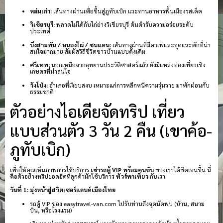
หล่มเก่า:
เส้นทางผ่านเพื่อขึ้นสู่ภูทับเบิก แวะทานอาหารพื้นเมืองรสเด็ด
วิเชียรบุรี:
พลาดไม่ได้กับไก่ย่างวิเชียรบุรี ต้นตำรับความอร่อยระดับ
ประเทศ
บึงสามพัน / หนองไผ่ / ชนแดน:
เส้นทางผ่านที่มีคาเฟ่และจุดแวะพักที่น่า
สนใจมากมาย สัมผัสวิถีชีวิตชาวบ้านแบบดั้งเดิม
ศรีเทพ:
นอกเหนือจากอุทยานประวัติศาสตร์แล้ว ยังมีแหล่งท่องเที่ยวเชิง
เกษตรที่น่าสนใจ
วังโป่ง:
อำเภอที่เงียบสงบ เหมาะแก่การหลีกหนีความวุ่นวาย มาพักผ่อนกับ
ธรรมชาติ
ตัวอย่างไอเดียจัดทริป เที่ยว
แบบส่วนตัว 3 วัน 2 คืน (เขาค้อ-
ภูทับเบิก)
เพื่อให้คุณเห็นภาพการใช้บริการ
เช่ารถตู้ VIP พร้อมคนขับ
ของเราได้ชัดเจนขึ้น นี่
คือตัวอย่างทริปยอดฮิตที่ลูกค้ามักใช้บริการ
ทัวร์พาเที่ยว
กับเรา:
วันที่ 1: มุ่งหน้าสู่สวิตเซอร์แลนด์เมืองไทย
รถตู้ VIP ของ easytravel-van.com ไปรับท่านถึงจุดนัดพบ (บ้าน, สนาม
บิน, หรือโรงแรม)