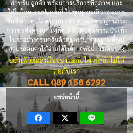
สำหรับ ลูกค้า พร้อมการบริการที่สุภาพ และ
ใส่ใจในความปลอดภัยในทุกๆการเดินทาง การ
ขับขี่ ควบคุมโดยระบบ GPS ตามมาตราฐานกรม
การขนส่งทางบก เพลิดเพลินกับชุดความบันเทิง
ในรถอย่างครบครันด้วยราคามาตราฐานที่คุณ
สามรถคุมค่าใช้จ่ายได้ในทุกๆทริปการเดินทาง
อย่าเพิ่งตัดสินใจจองรถกับใครถ้ายังไม่ได้
คุยกับเรา
CALL 089 158 6292
แชร์หน้านี้