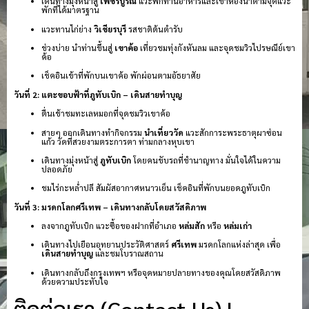
เดินทางมุ่งหน้าสู่
เพชรบูรณ์
แวะพักทานอาหารและเข้าห้องน้ำตามจุดแวะ
พักที่ได้มาตรฐาน
แวะทานไก่ย่าง
วิเชียรบุรี
รสชาติต้นตำรับ
ช่วงบ่าย นำท่านขึ้นสู่
เขาค้อ
เที่ยวชมทุ่งกังหันลม และจุดชมวิวไปรษณีย์เขา
ค้อ
เช็คอินเข้าที่พักบนเขาค้อ พักผ่อนตามอัธยาศัย
วันที่ 2: แตะขอบฟ้าที่ภูทับเบิก – เดินสายทำบุญ
ตื่นเช้าชมทะเลหมอกที่จุดชมวิวเขาค้อ
สายๆ ออกเดินทางทำกิจกรรม
นำเที่ยววัด
แวะสักการะพระธาตุผาซ่อน
แก้ว วัดที่สวยงามตระการตา ท่ามกลางหุบเขา
เดินทางมุ่งหน้าสู่
ภูทับเบิก
โดยคนขับรถที่ชำนาญทาง มั่นใจได้ในความ
ปลอดภัย
ชมไร่กะหล่ำปลี สัมผัสอากาศหนาวเย็น เช็คอินที่พักบนยอดภูทับเบิก
วันที่ 3: มรดกโลกศรีเทพ – เดินทางกลับโดยสวัสดิภาพ
ลงจากภูทับเบิก แวะซื้อของฝากที่อำเภอ
หล่มสัก
หรือ
หล่มเก่า
เดินทางไปเยือนอุทยานประวัติศาสตร์
ศรีเทพ
มรดกโลกแห่งล่าสุด เพื่อ
เดินสายทำบุญ
และชมโบราณสถาน
เดินทางกลับถึงกรุงเทพฯ หรือจุดหมายปลายทางของคุณโดยสวัสดิภาพ
ด้วยความประทับใจ
ติดต่อเรา (Contact Us) |