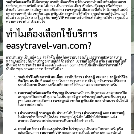
รถตู้พร้อมคนขับ
ที่ได้มาตรฐานระดับมืออาชีพ พร้อมพาทุกท่านเดินทางสู่จุดหมาย
ปลายทางอย่างสวัสดิภาพ ไม่ว่าจะเป็นการท่องเที่ยว พักผ่อน สัมมนา หรือทำธุระ
ส่วนตัว โดยเฉพาะเส้นทางยอดฮิตอย่าง
เพชรบูรณ์
เมืองรองที่เต็มไปด้วยมนต์เสน่ห์
แห่งธรรมชาติ ทั้ง
เขาค้อ
และ
ภูทับเบิก
เราพร้อมให้บริการคุณด้วยรถตู้รุ่นใหม่ แอร์
เย็นฉ่ำ เบาะนั่งสบาย ในระดับ
รถตู้ VIP พร้อมคนขับ
ที่จะทำให้ทุกทริปของคุณเป็น
ความทรงจำที่น่าประทับใจ
ทำไมต้องเลือกใช้บริการ
easytravel-van.com?
การเดินทางเป็นหมู่คณะ สิ่งสำคัญที่สุดคือความปลอดภัยและความสะดวกสบาย
หลายคนมักจะค้นหาบริการผ่านกูเกิลด้วยคำว่า
เช่ารถตู้ใกล้ฉัน
หรือ
เหมารถตู้ใกล้
ฉัน
เพื่อความรวดเร็ว แต่ที่ easytravel-van.com เรามอบสิ่งที่เหนือกว่าความใกล้
นั่นคือ “คุณภาพและการบริการที่ใส่ใจ”
รถตู้เช่าวีไอพี สภาพใหม่เอี่ยม:
เรามีบริการ
เช่ารถตู้ VIP
และ
รถตู้เช่าวีไอ
พีพร้อมคนขับ
ที่ตกแต่งภายในอย่างหรูหรา เบาะใหญ่ กว้างขวาง ปรับเอน
นอนได้สบาย มีระบบเครื่องเสียงและสิ่งอำนวยความสะดวกครบครัน
เหมารถตู้พร้อมคนขับ ชำนาญเส้นทาง:
พนักงานขับรถของเราผ่านการฝึก
อบรมมาเป็นอย่างดี สุภาพ ใจเย็น และมีความชำนาญในเส้นทางขึ้นเขา-ลง
เขา โดยเฉพาะเส้นทาง
เพชรบูรณ์
เขาค้อ
ภูทับเบิก
และ
น้ำหนาว
มั่นใจได้
ในความปลอดภัย
เช่าเหมารถตู้ ราคาถูก คุ้มค่า:
เราให้บริการ
เช่าเหมารถตู้
และ
เหมารถตู้
ในอัตราค่าบริการที่ยุติธรรม
ราคาถูก
โปร่งใส ไม่มีค่าใช้จ่ายแอบแฝง
สามารถจัดสรรงบประมาณการเดินทางได้อย่างลงตัว
ตอบโจทย์การ เที่ยวแบบส่วนตัว:
ไม่ว่าคุณจะเดินทางกับครอบครัวหรือ
กลุ่มเพื่อน การ
เหมารถตู้ VIP
จะมอบความเป็นส่วนตัวสูงสุด แวะพักได้