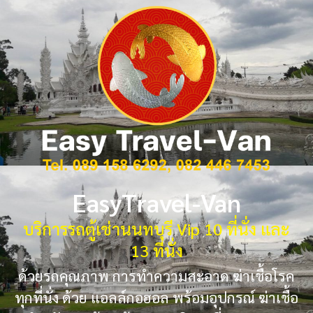
EasyTravel-Van
บริการรถตู้เช่านนทบุรี Vip 10 ที่นั่ง และ
13 ที่นั่ง
ด้วยรถคุณภาพ การทำความสะอาด ฆ่าเชื้อโรค
ทุกที่นั่ง ด้วย แอลล์กอฮอล พร้อมอุปกรณ์ ฆ่าเชื้อ