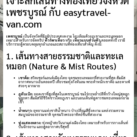
เจาะลึกเส้นทางท่องเที่ยวจังหวัด
เพชรบูรณ์ กับ easytravel-
van.com
เพชรบูรณ์
เป็นจังหวัดที่มีภูมิประเทศงดงาม โอบล้อมด้วยภูเขาและทะเลหมอก
เหมาะสำหรับการจัดทริป
ทัวร์พาเที่ยว
หรือ
เที่ยวแบบส่วนตัว
ตลอดทั้งปี เรามี
บริการรถตู้ครอบคลุมทุกอำเภอและสถานที่ท่องเที่ยวสำคัญ ดังนี้:
1. เส้นทางสายธรรมชาติและทะเล
หมอก (Nature & Mist Routes)
เขาค้อ:
สวิตเซอร์แลนด์เมืองไทย จุดชมทะเลหมอกที่สวยงามที่สุด สัมผัส
อากาศหนาวเย็นตลอดปี เที่ยวชมทุ่งกังหันลม พระตำหนักเขาค้อ และคาเฟ่
สวยๆ มากมาย
ภูทับเบิก:
ยอดเขาที่สูงที่สุดในเพชรบูรณ์ ชมไร่กะหล่ำปลีที่กว้างใหญ่สุดลูก
หูลูกตา สัมผัสวิถีชีวิตชาวไทยภูเขา และนอนเต็นท์ดูดาวชมทะเลหมอกยาม
เช้า
น้ำหนาว:
อุทยานแห่งชาติน้ำหนาว ป่าเปลี่ยนสีที่งดงาม แหล่งรวมความ
สมบูรณ์ของธรรมชาติ จุดชมวิวพระอาทิตย์ขึ้นที่สวยงาม
ทุ่งแสลงหลวง:
ทุ่งหญ้าสะวันนาแห่งเมืองไทย เหมาะสำหรับการกางเต็นท์
ปั่นจักรยาน และสูดอากาศบริสุทธิ์