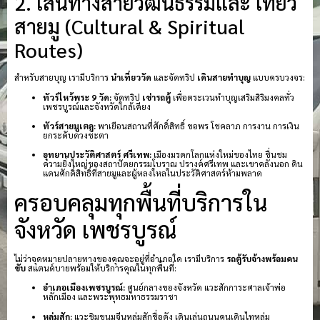
2. เส้นทางสายวัฒนธรรมและ เที่ยว
สายมู (Cultural & Spiritual
Routes)
สำหรับสายบุญ เรามีบริการ
นำเที่ยววัด
และจัดทริป
เดินสายทำบุญ
แบบครบวงจร:
ทัวร์ไหว้พระ 9 วัด:
จัดทริป
เช่ารถตู้
เพื่อตระเวนทำบุญเสริมสิริมงคลทั่ว
เพชรบูรณ์และจังหวัดใกล้เคียง
ทัวร์สายมูเตลู:
พาเยือนสถานที่ศักดิ์สิทธิ์ ขอพร โชคลาภ การงาน การเงิน
ยกระดับดวงชะตา
อุทยานประวัติศาสตร์ ศรีเทพ:
เมืองมรดกโลกแห่งใหม่ของไทย ชื่นชม
ความยิ่งใหญ่ของสถาปัตยกรรมโบราณ ปรางค์ศรีเทพ และเขาคลังนอก ดิน
แดนศักดิ์สิทธิ์ที่สายมูและผู้หลงใหลในประวัติศาสตร์ห้ามพลาด
ครอบคลุมทุกพื้นที่บริการใน
จังหวัด เพชรบูรณ์
ไม่ว่าจุดหมายปลายทางของคุณจะอยู่ที่อำเภอใด เรามีบริการ
รถตู้รับจ้างพร้อมคน
ขับ
สแตนด์บายพร้อมให้บริการคุณในทุกพื้นที่:
อำเภอเมืองเพชรบูรณ์:
ศูนย์กลางของจังหวัด แวะสักการะศาลเจ้าพ่อ
หลักเมือง และพระพุทธมหาธรรมราชา
หล่มสัก:
แวะชิมขนมจีนหล่มสักชื่อดัง เดินเล่นถนนคนเดินไทหล่ม