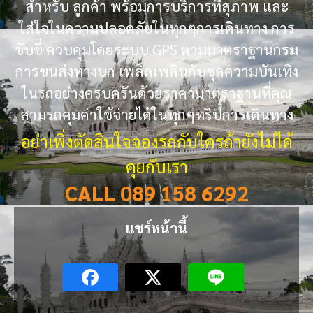
สำหรับ ลูกค้า พร้อมการบริการที่สุภาพ และ
ใส่ใจในความปลอดภัยในทุกๆการเดินทาง การ
ขับขี่ ควบคุมโดยระบบ GPS ตามมาตราฐานกรม
การขนส่งทางบก เพลิดเพลินกับชุดความบันเทิง
ในรถอย่างครบครันด้วยราคามาตราฐานที่คุณ
สามรถคุมค่าใช้จ่ายได้ในทุกๆทริปการเดินทาง
อย่าเพิ่งตัดสินใจจองรถกับใครถ้ายังไม่ได้
คุยกับเรา
CALL 089 158 6292
แชร์หน้านี้