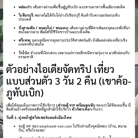
หล่มเก่า:
เส้นทางผ่านเพื่อขึ้นสู่ภูทับเบิก แวะทานอาหารพื้นเมืองรสเด็ด
วิเชียรบุรี:
พลาดไม่ได้กับไก่ย่างวิเชียรบุรี ต้นตำรับความอร่อยระดับ
ประเทศ
บึงสามพัน / หนองไผ่ / ชนแดน:
เส้นทางผ่านที่มีคาเฟ่และจุดแวะพักที่น่า
สนใจมากมาย สัมผัสวิถีชีวิตชาวบ้านแบบดั้งเดิม
ศรีเทพ:
นอกเหนือจากอุทยานประวัติศาสตร์แล้ว ยังมีแหล่งท่องเที่ยวเชิง
เกษตรที่น่าสนใจ
วังโป่ง:
อำเภอที่เงียบสงบ เหมาะแก่การหลีกหนีความวุ่นวาย มาพักผ่อนกับ
ธรรมชาติ
ตัวอย่างไอเดียจัดทริป เที่ยว
แบบส่วนตัว 3 วัน 2 คืน (เขาค้อ-
ภูทับเบิก)
เพื่อให้คุณเห็นภาพการใช้บริการ
เช่ารถตู้ VIP พร้อมคนขับ
ของเราได้ชัดเจนขึ้น นี่
คือตัวอย่างทริปยอดฮิตที่ลูกค้ามักใช้บริการ
ทัวร์พาเที่ยว
กับเรา:
วันที่ 1: มุ่งหน้าสู่สวิตเซอร์แลนด์เมืองไทย
รถตู้ VIP ของ easytravel-van.com ไปรับท่านถึงจุดนัดพบ (บ้าน, สนาม
บิน, หรือโรงแรม)