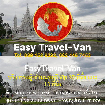
EasyTravel-Van
บริการรถตู้เช่านนทบุรี Vip 10 ที่นั่ง และ
13 ที่นั่ง
ด้วยรถคุณภาพ การทำความสะอาด ฆ่าเชื้อโรค
ทุกที่นั่ง ด้วย แอลล์กอฮอล พร้อมอุปกรณ์ ฆ่าเชื้อ