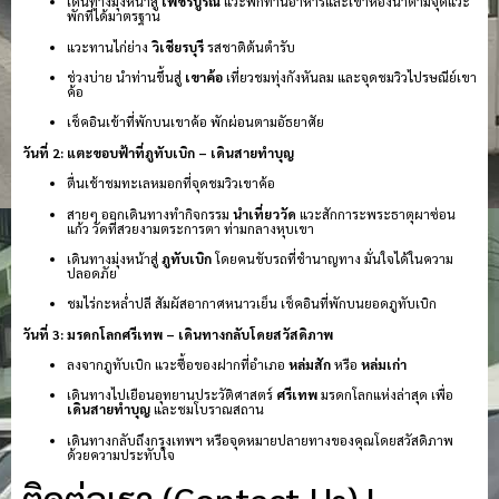
เดินทางมุ่งหน้าสู่
เพชรบูรณ์
แวะพักทานอาหารและเข้าห้องน้ำตามจุดแวะ
พักที่ได้มาตรฐาน
แวะทานไก่ย่าง
วิเชียรบุรี
รสชาติต้นตำรับ
ช่วงบ่าย นำท่านขึ้นสู่
เขาค้อ
เที่ยวชมทุ่งกังหันลม และจุดชมวิวไปรษณีย์เขา
ค้อ
เช็คอินเข้าที่พักบนเขาค้อ พักผ่อนตามอัธยาศัย
วันที่ 2: แตะขอบฟ้าที่ภูทับเบิก – เดินสายทำบุญ
ตื่นเช้าชมทะเลหมอกที่จุดชมวิวเขาค้อ
สายๆ ออกเดินทางทำกิจกรรม
นำเที่ยววัด
แวะสักการะพระธาตุผาซ่อน
แก้ว วัดที่สวยงามตระการตา ท่ามกลางหุบเขา
เดินทางมุ่งหน้าสู่
ภูทับเบิก
โดยคนขับรถที่ชำนาญทาง มั่นใจได้ในความ
ปลอดภัย
ชมไร่กะหล่ำปลี สัมผัสอากาศหนาวเย็น เช็คอินที่พักบนยอดภูทับเบิก
วันที่ 3: มรดกโลกศรีเทพ – เดินทางกลับโดยสวัสดิภาพ
ลงจากภูทับเบิก แวะซื้อของฝากที่อำเภอ
หล่มสัก
หรือ
หล่มเก่า
เดินทางไปเยือนอุทยานประวัติศาสตร์
ศรีเทพ
มรดกโลกแห่งล่าสุด เพื่อ
เดินสายทำบุญ
และชมโบราณสถาน
เดินทางกลับถึงกรุงเทพฯ หรือจุดหมายปลายทางของคุณโดยสวัสดิภาพ
ด้วยความประทับใจ
ติดต่อเรา (Contact Us) |