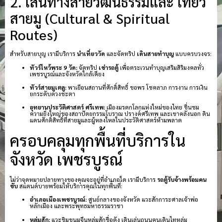
2. เส้นทางสายวัฒนธรรมและ เที่ยว
สายมู (Cultural & Spiritual
Routes)
สำหรับสายบุญ เรามีบริการ
นำเที่ยววัด
และจัดทริป
เดินสายทำบุญ
แบบครบวงจร:
ทัวร์ไหว้พระ 9 วัด:
จัดทริป
เช่ารถตู้
เพื่อตระเวนทำบุญเสริมสิริมงคลทั่ว
เพชรบูรณ์และจังหวัดใกล้เคียง
ทัวร์สายมูเตลู:
พาเยือนสถานที่ศักดิ์สิทธิ์ ขอพร โชคลาภ การงาน การเงิน
ยกระดับดวงชะตา
อุทยานประวัติศาสตร์ ศรีเทพ:
เมืองมรดกโลกแห่งใหม่ของไทย ชื่นชม
ความยิ่งใหญ่ของสถาปัตยกรรมโบราณ ปรางค์ศรีเทพ และเขาคลังนอก ดิน
แดนศักดิ์สิทธิ์ที่สายมูและผู้หลงใหลในประวัติศาสตร์ห้ามพลาด
ครอบคลุมทุกพื้นที่บริการใน
จังหวัด เพชรบูรณ์
ไม่ว่าจุดหมายปลายทางของคุณจะอยู่ที่อำเภอใด เรามีบริการ
รถตู้รับจ้างพร้อมคน
ขับ
สแตนด์บายพร้อมให้บริการคุณในทุกพื้นที่:
อำเภอเมืองเพชรบูรณ์:
ศูนย์กลางของจังหวัด แวะสักการะศาลเจ้าพ่อ
หลักเมือง และพระพุทธมหาธรรมราชา
หล่มสัก:
แวะชิมขนมจีนหล่มสักชื่อดัง เดินเล่นถนนคนเดินไทหล่ม