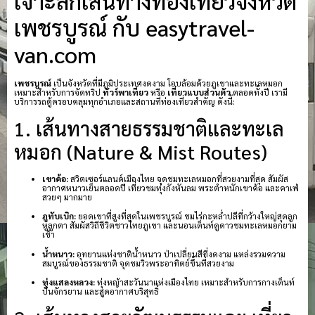
เจาะลึกเส้นทางท่องเที่ยวจังหวัด
เพชรบูรณ์ กับ easytravel-
van.com
เพชรบูรณ์
เป็นจังหวัดที่มีภูมิประเทศงดงาม โอบล้อมด้วยภูเขาและทะเลหมอก
เหมาะสำหรับการจัดทริป
ทัวร์พาเที่ยว
หรือ
เที่ยวแบบส่วนตัว
ตลอดทั้งปี เรามี
บริการรถตู้ครอบคลุมทุกอำเภอและสถานที่ท่องเที่ยวสำคัญ ดังนี้:
1. เส้นทางสายธรรมชาติและทะเล
หมอก (Nature & Mist Routes)
เขาค้อ:
สวิตเซอร์แลนด์เมืองไทย จุดชมทะเลหมอกที่สวยงามที่สุด สัมผัส
อากาศหนาวเย็นตลอดปี เที่ยวชมทุ่งกังหันลม พระตำหนักเขาค้อ และคาเฟ่
สวยๆ มากมาย
ภูทับเบิก:
ยอดเขาที่สูงที่สุดในเพชรบูรณ์ ชมไร่กะหล่ำปลีที่กว้างใหญ่สุดลูก
หูลูกตา สัมผัสวิถีชีวิตชาวไทยภูเขา และนอนเต็นท์ดูดาวชมทะเลหมอกยาม
เช้า
น้ำหนาว:
อุทยานแห่งชาติน้ำหนาว ป่าเปลี่ยนสีที่งดงาม แหล่งรวมความ
สมบูรณ์ของธรรมชาติ จุดชมวิวพระอาทิตย์ขึ้นที่สวยงาม
ทุ่งแสลงหลวง:
ทุ่งหญ้าสะวันนาแห่งเมืองไทย เหมาะสำหรับการกางเต็นท์
ปั่นจักรยาน และสูดอากาศบริสุทธิ์