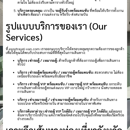
ตามใจ ไม่ต้องเร่งรีบตามตารางทัวร์ใหญ่
บริการครอบคลุม:
เราเป็น
รถตู้รับจ้างพร้อมคนขับ
ที่พร้อมให้บริการทั้งงาน
นำเที่ยว
สัมมนา งานแต่งงาน หรือรับ-ส่งสนามบิน
รูปแบบบริการของเรา (Our
Services)
ที่ easytravel-van.com เราออกแบบบริการให้ครอบคลุมทุกความต้องการของลูกค้า
เพื่อให้คุณได้พบกับประสบการณ์ที่ดีที่สุดในการเดินทาง:
บริการ เช่ารถตู้ / เหมารถตู้:
สำหรับลูกค้าที่ต้องการรถตู้เพื่อการเดินทาง
ทั่วไป
บริการ เช่ารถตู้พร้อมคนขับ / เหมารถตู้พร้อมคนขับ:
สะดวกสบาย ไม่ต้อง
เหนื่อยขับรถเอง พร้อมคนขับมืออาชีพ
บริการ เช่ารถตู้ VIP พร้อมคนขับ / เหมารถตู้ VIP พร้อมคนขับ:
ยกระดับ
การเดินทางด้วยรถตู้ตกแต่งแบบ VIP เบาะใหญ่ กว้างขวาง นั่งสบายตลอด
การเดินทาง
บริการ เช่าเหมารถตู้ / เช่าเหมารถตู้พร้อมคนขับ:
สำหรับการเดินทาง
ระยะไกล หรือทริปหลายวัน สามารถเหมาจ่ายในราคาพิเศษ
บริการค้นหาด่วน เช่ารถตู้ VIP ใกล้ฉัน / เหมารถตู้ VIP ใกล้ฉัน:
แม้คุณจะ
ค้นหาบริการใกล้บ้าน แต่เราพร้อมจัดส่งรถไปรับคุณถึงที่หมายเพื่อเริ่มทริปอ
ย่างรวดเร็ว