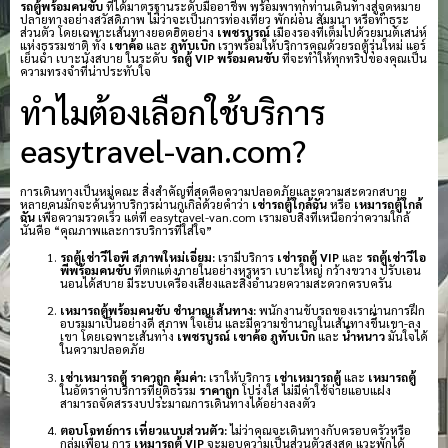
รถตู้พร้อมคนขับ
ที่ได้มาตรฐานระดับมืออาชีพ พร้อมพาทุกท่านเดินทางสู่จุดหมาย
ปลายทางอย่างสวัสดิภาพ ไม่ว่าจะเป็นการท่องเที่ยว พักผ่อน สัมมนา หรือทำธุระ
ส่วนตัว โดยเฉพาะเส้นทางยอดฮิตอย่าง
เพชรบูรณ์
เมืองรองที่เต็มไปด้วยมนต์เสน่ห์
แห่งธรรมชาติ ทั้ง
เขาค้อ
และ
ภูทับเบิก
เราพร้อมให้บริการคุณด้วยรถตู้รุ่นใหม่ แอร์
เย็นฉ่ำ เบาะนั่งสบาย ในระดับ
รถตู้ VIP พร้อมคนขับ
ที่จะทำให้ทุกทริปของคุณเป็น
ความทรงจำที่น่าประทับใจ
ทำไมต้องเลือกใช้บริการ
easytravel-van.com?
การเดินทางเป็นหมู่คณะ สิ่งสำคัญที่สุดคือความปลอดภัยและความสะดวกสบาย
หลายคนมักจะค้นหาบริการผ่านกูเกิลด้วยคำว่า
เช่ารถตู้ใกล้ฉัน
หรือ
เหมารถตู้ใกล้
ฉัน
เพื่อความรวดเร็ว แต่ที่ easytravel-van.com เรามอบสิ่งที่เหนือกว่าความใกล้
นั่นคือ “คุณภาพและการบริการที่ใส่ใจ”
รถตู้เช่าวีไอพี สภาพใหม่เอี่ยม:
เรามีบริการ
เช่ารถตู้ VIP
และ
รถตู้เช่าวีไอ
พีพร้อมคนขับ
ที่ตกแต่งภายในอย่างหรูหรา เบาะใหญ่ กว้างขวาง ปรับเอน
นอนได้สบาย มีระบบเครื่องเสียงและสิ่งอำนวยความสะดวกครบครัน
เหมารถตู้พร้อมคนขับ ชำนาญเส้นทาง:
พนักงานขับรถของเราผ่านการฝึก
อบรมมาเป็นอย่างดี สุภาพ ใจเย็น และมีความชำนาญในเส้นทางขึ้นเขา-ลง
เขา โดยเฉพาะเส้นทาง
เพชรบูรณ์
เขาค้อ
ภูทับเบิก
และ
น้ำหนาว
มั่นใจได้
ในความปลอดภัย
เช่าเหมารถตู้ ราคาถูก คุ้มค่า:
เราให้บริการ
เช่าเหมารถตู้
และ
เหมารถตู้
ในอัตราค่าบริการที่ยุติธรรม
ราคาถูก
โปร่งใส ไม่มีค่าใช้จ่ายแอบแฝง
สามารถจัดสรรงบประมาณการเดินทางได้อย่างลงตัว
ตอบโจทย์การ เที่ยวแบบส่วนตัว:
ไม่ว่าคุณจะเดินทางกับครอบครัวหรือ
กลุ่มเพื่อน การ
เหมารถตู้ VIP
จะมอบความเป็นส่วนตัวสูงสุด แวะพักได้