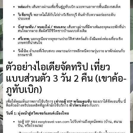
หล่มเก่า:
เส้นทางผ่านเพื่อขึ้นสู่ภูทับเบิก แวะทานอาหารพื้นเมืองรสเด็ด
วิเชียรบุรี:
พลาดไม่ได้กับไก่ย่างวิเชียรบุรี ต้นตำรับความอร่อยระดับ
ประเทศ
บึงสามพัน / หนองไผ่ / ชนแดน:
เส้นทางผ่านที่มีคาเฟ่และจุดแวะพักที่น่า
สนใจมากมาย สัมผัสวิถีชีวิตชาวบ้านแบบดั้งเดิม
ศรีเทพ:
นอกเหนือจากอุทยานประวัติศาสตร์แล้ว ยังมีแหล่งท่องเที่ยวเชิง
เกษตรที่น่าสนใจ
วังโป่ง:
อำเภอที่เงียบสงบ เหมาะแก่การหลีกหนีความวุ่นวาย มาพักผ่อนกับ
ธรรมชาติ
ตัวอย่างไอเดียจัดทริป เที่ยว
แบบส่วนตัว 3 วัน 2 คืน (เขาค้อ-
ภูทับเบิก)
เพื่อให้คุณเห็นภาพการใช้บริการ
เช่ารถตู้ VIP พร้อมคนขับ
ของเราได้ชัดเจนขึ้น นี่
คือตัวอย่างทริปยอดฮิตที่ลูกค้ามักใช้บริการ
ทัวร์พาเที่ยว
กับเรา:
วันที่ 1: มุ่งหน้าสู่สวิตเซอร์แลนด์เมืองไทย
รถตู้ VIP ของ easytravel-van.com ไปรับท่านถึงจุดนัดพบ (บ้าน, สนาม
บิน, หรือโรงแรม)