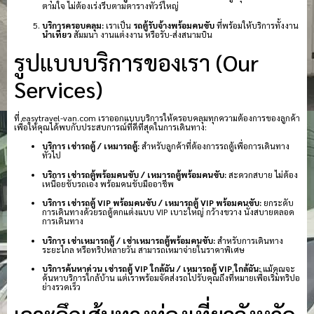
ตามใจ ไม่ต้องเร่งรีบตามตารางทัวร์ใหญ่
บริการครอบคลุม:
เราเป็น
รถตู้รับจ้างพร้อมคนขับ
ที่พร้อมให้บริการทั้งงาน
นำเที่ยว
สัมมนา งานแต่งงาน หรือรับ-ส่งสนามบิน
รูปแบบบริการของเรา (Our
Services)
ที่ easytravel-van.com เราออกแบบบริการให้ครอบคลุมทุกความต้องการของลูกค้า
เพื่อให้คุณได้พบกับประสบการณ์ที่ดีที่สุดในการเดินทาง:
บริการ เช่ารถตู้ / เหมารถตู้:
สำหรับลูกค้าที่ต้องการรถตู้เพื่อการเดินทาง
ทั่วไป
บริการ เช่ารถตู้พร้อมคนขับ / เหมารถตู้พร้อมคนขับ:
สะดวกสบาย ไม่ต้อง
เหนื่อยขับรถเอง พร้อมคนขับมืออาชีพ
บริการ เช่ารถตู้ VIP พร้อมคนขับ / เหมารถตู้ VIP พร้อมคนขับ:
ยกระดับ
การเดินทางด้วยรถตู้ตกแต่งแบบ VIP เบาะใหญ่ กว้างขวาง นั่งสบายตลอด
การเดินทาง
บริการ เช่าเหมารถตู้ / เช่าเหมารถตู้พร้อมคนขับ:
สำหรับการเดินทาง
ระยะไกล หรือทริปหลายวัน สามารถเหมาจ่ายในราคาพิเศษ
บริการค้นหาด่วน เช่ารถตู้ VIP ใกล้ฉัน / เหมารถตู้ VIP ใกล้ฉัน:
แม้คุณจะ
ค้นหาบริการใกล้บ้าน แต่เราพร้อมจัดส่งรถไปรับคุณถึงที่หมายเพื่อเริ่มทริปอ
ย่างรวดเร็ว