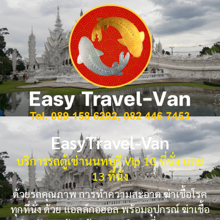
EasyTravel-Van
บริการรถตู้เช่านนทบุรี Vip 10 ที่นั่ง และ
13 ที่นั่ง
ด้วยรถคุณภาพ การทำความสะอาด ฆ่าเชื้อโรค
ทุกที่นั่ง ด้วย แอลล์กอฮอล พร้อมอุปกรณ์ ฆ่าเชื้อ