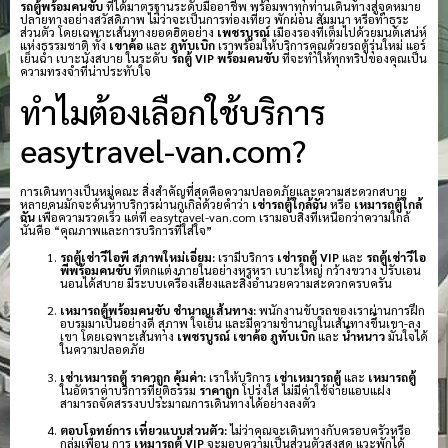
รถตู้พร้อมคนขับ
ที่ได้มาตรฐานระดับมืออาชีพ พร้อมพาทุกท่านเดินทางสู่จุดหมาย
ปลายทางอย่างสวัสดิภาพ ไม่ว่าจะเป็นการท่องเที่ยว พักผ่อน สัมมนา หรือทำธุระ
ส่วนตัว โดยเฉพาะเส้นทางยอดฮิตอย่าง
เพชรบูรณ์
เมืองรองที่เต็มไปด้วยมนต์เสน่ห์
แห่งธรรมชาติ ทั้ง
เขาค้อ
และ
ภูทับเบิก
เราพร้อมให้บริการคุณด้วยรถตู้รุ่นใหม่ แอร์
เย็นฉ่ำ เบาะนั่งสบาย ในระดับ
รถตู้ VIP พร้อมคนขับ
ที่จะทำให้ทุกทริปของคุณเป็น
ความทรงจำที่น่าประทับใจ
ทำไมต้องเลือกใช้บริการ
easytravel-van.com?
การเดินทางเป็นหมู่คณะ สิ่งสำคัญที่สุดคือความปลอดภัยและความสะดวกสบาย
หลายคนมักจะค้นหาบริการผ่านกูเกิลด้วยคำว่า
เช่ารถตู้ใกล้ฉัน
หรือ
เหมารถตู้ใกล้
ฉัน
เพื่อความรวดเร็ว แต่ที่ easytravel-van.com เรามอบสิ่งที่เหนือกว่าความใกล้
นั่นคือ “คุณภาพและการบริการที่ใส่ใจ”
รถตู้เช่าวีไอพี สภาพใหม่เอี่ยม:
เรามีบริการ
เช่ารถตู้ VIP
และ
รถตู้เช่าวีไอ
พีพร้อมคนขับ
ที่ตกแต่งภายในอย่างหรูหรา เบาะใหญ่ กว้างขวาง ปรับเอน
นอนได้สบาย มีระบบเครื่องเสียงและสิ่งอำนวยความสะดวกครบครัน
เหมารถตู้พร้อมคนขับ ชำนาญเส้นทาง:
พนักงานขับรถของเราผ่านการฝึก
อบรมมาเป็นอย่างดี สุภาพ ใจเย็น และมีความชำนาญในเส้นทางขึ้นเขา-ลง
เขา โดยเฉพาะเส้นทาง
เพชรบูรณ์
เขาค้อ
ภูทับเบิก
และ
น้ำหนาว
มั่นใจได้
ในความปลอดภัย
เช่าเหมารถตู้ ราคาถูก คุ้มค่า:
เราให้บริการ
เช่าเหมารถตู้
และ
เหมารถตู้
ในอัตราค่าบริการที่ยุติธรรม
ราคาถูก
โปร่งใส ไม่มีค่าใช้จ่ายแอบแฝง
สามารถจัดสรรงบประมาณการเดินทางได้อย่างลงตัว
ตอบโจทย์การ เที่ยวแบบส่วนตัว:
ไม่ว่าคุณจะเดินทางกับครอบครัวหรือ
กลุ่มเพื่อน การ
เหมารถตู้ VIP
จะมอบความเป็นส่วนตัวสูงสุด แวะพักได้