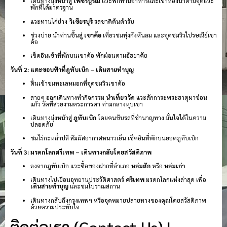
เดินทางมุ่งหน้าสู่
เพชรบูรณ์
แวะพักทานอาหารและเข้าห้องน้ำตามจุดแวะ
พักที่ได้มาตรฐาน
แวะทานไก่ย่าง
วิเชียรบุรี
รสชาติต้นตำรับ
ช่วงบ่าย นำท่านขึ้นสู่
เขาค้อ
เที่ยวชมทุ่งกังหันลม และจุดชมวิวไปรษณีย์เขา
ค้อ
เช็คอินเข้าที่พักบนเขาค้อ พักผ่อนตามอัธยาศัย
วันที่ 2: แตะขอบฟ้าที่ภูทับเบิก – เดินสายทำบุญ
ตื่นเช้าชมทะเลหมอกที่จุดชมวิวเขาค้อ
สายๆ ออกเดินทางทำกิจกรรม
นำเที่ยววัด
แวะสักการะพระธาตุผาซ่อน
แก้ว วัดที่สวยงามตระการตา ท่ามกลางหุบเขา
เดินทางมุ่งหน้าสู่
ภูทับเบิก
โดยคนขับรถที่ชำนาญทาง มั่นใจได้ในความ
ปลอดภัย
ชมไร่กะหล่ำปลี สัมผัสอากาศหนาวเย็น เช็คอินที่พักบนยอดภูทับเบิก
วันที่ 3: มรดกโลกศรีเทพ – เดินทางกลับโดยสวัสดิภาพ
ลงจากภูทับเบิก แวะซื้อของฝากที่อำเภอ
หล่มสัก
หรือ
หล่มเก่า
เดินทางไปเยือนอุทยานประวัติศาสตร์
ศรีเทพ
มรดกโลกแห่งล่าสุด เพื่อ
เดินสายทำบุญ
และชมโบราณสถาน
เดินทางกลับถึงกรุงเทพฯ หรือจุดหมายปลายทางของคุณโดยสวัสดิภาพ
ด้วยความประทับใจ
ติดต่อเรา (Contact Us) |