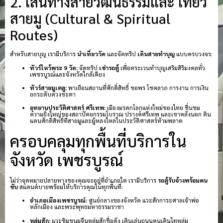
2. เส้นทางสายวัฒนธรรมและ เที่ยว
สายมู (Cultural & Spiritual
Routes)
สำหรับสายบุญ เรามีบริการ
นำเที่ยววัด
และจัดทริป
เดินสายทำบุญ
แบบครบวงจร:
ทัวร์ไหว้พระ 9 วัด:
จัดทริป
เช่ารถตู้
เพื่อตระเวนทำบุญเสริมสิริมงคลทั่ว
เพชรบูรณ์และจังหวัดใกล้เคียง
ทัวร์สายมูเตลู:
พาเยือนสถานที่ศักดิ์สิทธิ์ ขอพร โชคลาภ การงาน การเงิน
ยกระดับดวงชะตา
อุทยานประวัติศาสตร์ ศรีเทพ:
เมืองมรดกโลกแห่งใหม่ของไทย ชื่นชม
ความยิ่งใหญ่ของสถาปัตยกรรมโบราณ ปรางค์ศรีเทพ และเขาคลังนอก ดิน
แดนศักดิ์สิทธิ์ที่สายมูและผู้หลงใหลในประวัติศาสตร์ห้ามพลาด
ครอบคลุมทุกพื้นที่บริการใน
จังหวัด เพชรบูรณ์
ไม่ว่าจุดหมายปลายทางของคุณจะอยู่ที่อำเภอใด เรามีบริการ
รถตู้รับจ้างพร้อมคน
ขับ
สแตนด์บายพร้อมให้บริการคุณในทุกพื้นที่:
อำเภอเมืองเพชรบูรณ์:
ศูนย์กลางของจังหวัด แวะสักการะศาลเจ้าพ่อ
หลักเมือง และพระพุทธมหาธรรมราชา
หล่มสัก:
แวะชิมขนมจีนหล่มสักชื่อดัง เดินเล่นถนนคนเดินไทหล่ม