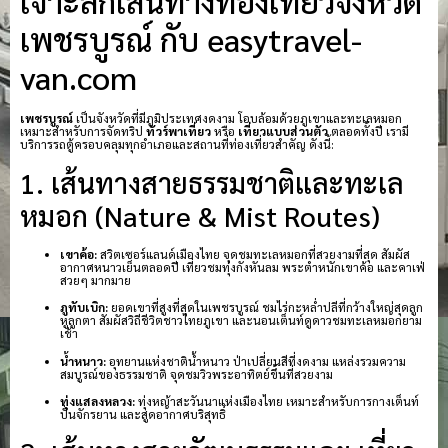
เจาะลึกเส้นทางท่องเที่ยวจังหวัด
เพชรบูรณ์ กับ easytravel-
van.com
เพชรบูรณ์
เป็นจังหวัดที่มีภูมิประเทศงดงาม โอบล้อมด้วยภูเขาและทะเลหมอก
เหมาะสำหรับการจัดทริป
ทัวร์พาเที่ยว
หรือ
เที่ยวแบบส่วนตัว
ตลอดทั้งปี เรามี
บริการรถตู้ครอบคลุมทุกอำเภอและสถานที่ท่องเที่ยวสำคัญ ดังนี้:
1. เส้นทางสายธรรมชาติและทะเล
หมอก (Nature & Mist Routes)
เขาค้อ:
สวิตเซอร์แลนด์เมืองไทย จุดชมทะเลหมอกที่สวยงามที่สุด สัมผัส
อากาศหนาวเย็นตลอดปี เที่ยวชมทุ่งกังหันลม พระตำหนักเขาค้อ และคาเฟ่
สวยๆ มากมาย
ภูทับเบิก:
ยอดเขาที่สูงที่สุดในเพชรบูรณ์ ชมไร่กะหล่ำปลีที่กว้างใหญ่สุดลูก
หูลูกตา สัมผัสวิถีชีวิตชาวไทยภูเขา และนอนเต็นท์ดูดาวชมทะเลหมอกยาม
เช้า
น้ำหนาว:
อุทยานแห่งชาติน้ำหนาว ป่าเปลี่ยนสีที่งดงาม แหล่งรวมความ
สมบูรณ์ของธรรมชาติ จุดชมวิวพระอาทิตย์ขึ้นที่สวยงาม
ทุ่งแสลงหลวง:
ทุ่งหญ้าสะวันนาแห่งเมืองไทย เหมาะสำหรับการกางเต็นท์
ปั่นจักรยาน และสูดอากาศบริสุทธิ์