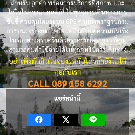
สำหรับ ลูกค้า พร้อมการบริการที่สุภาพ และ
ใส่ใจในความปลอดภัยในทุกๆการเดินทาง การ
ขับขี่ ควบคุมโดยระบบ GPS ตามมาตราฐานกรม
การขนส่งทางบก เพลิดเพลินกับชุดความบันเทิง
ในรถอย่างครบครันด้วยราคามาตราฐานที่คุณ
สามรถคุมค่าใช้จ่ายได้ในทุกๆทริปการเดินทาง
อย่าเพิ่งตัดสินใจจองรถกับใครถ้ายังไม่ได้
คุยกับเรา
CALL 089 158 6292
แชร์หน้านี้