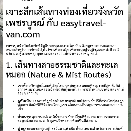
เจาะลึกเส้นทางท่องเที่ยวจังหวัด
เพชรบูรณ์ กับ easytravel-
van.com
เพชรบูรณ์
เป็นจังหวัดที่มีภูมิประเทศงดงาม โอบล้อมด้วยภูเขาและทะเลหมอก
เหมาะสำหรับการจัดทริป
ทัวร์พาเที่ยว
หรือ
เที่ยวแบบส่วนตัว
ตลอดทั้งปี เรามี
บริการรถตู้ครอบคลุมทุกอำเภอและสถานที่ท่องเที่ยวสำคัญ ดังนี้:
1. เส้นทางสายธรรมชาติและทะเล
หมอก (Nature & Mist Routes)
เขาค้อ:
สวิตเซอร์แลนด์เมืองไทย จุดชมทะเลหมอกที่สวยงามที่สุด สัมผัส
อากาศหนาวเย็นตลอดปี เที่ยวชมทุ่งกังหันลม พระตำหนักเขาค้อ และคาเฟ่
สวยๆ มากมาย
ภูทับเบิก:
ยอดเขาที่สูงที่สุดในเพชรบูรณ์ ชมไร่กะหล่ำปลีที่กว้างใหญ่สุดลูก
หูลูกตา สัมผัสวิถีชีวิตชาวไทยภูเขา และนอนเต็นท์ดูดาวชมทะเลหมอกยาม
เช้า
น้ำหนาว:
อุทยานแห่งชาติน้ำหนาว ป่าเปลี่ยนสีที่งดงาม แหล่งรวมความ
สมบูรณ์ของธรรมชาติ จุดชมวิวพระอาทิตย์ขึ้นที่สวยงาม
ทุ่งแสลงหลวง:
ทุ่งหญ้าสะวันนาแห่งเมืองไทย เหมาะสำหรับการกางเต็นท์