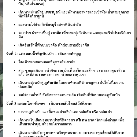
บิน, หรือโรงแรม)
เดินทางมุ่งหน้าสู่
เพชรบูรณ์
แวะพักทานอาหารและเข้าห้องน้ำตามจุดแวะ
พักที่ได้มาตรฐาน
แวะทานไก่ย่าง
วิเชียรบุรี
รสชาติต้นตำรับ
ช่วงบ่าย นำท่านขึ้นสู่
เขาค้อ
เที่ยวชมทุ่งกังหันลม และจุดชมวิวไปรษณีย์เขา
ค้อ
เช็คอินเข้าที่พักบนเขาค้อ พักผ่อนตามอัธยาศัย
วันที่ 2: แตะขอบฟ้าที่ภูทับเบิก – เดินสายทำบุญ
ตื่นเช้าชมทะเลหมอกที่จุดชมวิวเขาค้อ
สายๆ ออกเดินทางทำกิจกรรม
นำเที่ยววัด
แวะสักการะพระธาตุผาซ่อน
แก้ว วัดที่สวยงามตระการตา ท่ามกลางหุบเขา
เดินทางมุ่งหน้าสู่
ภูทับเบิก
โดยคนขับรถที่ชำนาญทาง มั่นใจได้ในความ
ปลอดภัย
ชมไร่กะหล่ำปลี สัมผัสอากาศหนาวเย็น เช็คอินที่พักบนยอดภูทับเบิก
วันที่ 3: มรดกโลกศรีเทพ – เดินทางกลับโดยสวัสดิภาพ
ลงจากภูทับเบิก แวะซื้อของฝากที่อำเภอ
หล่มสัก
หรือ
หล่มเก่า
เดินทางไปเยือนอุทยานประวัติศาสตร์
ศรีเทพ
มรดกโลกแห่งล่าสุด เพื่อ
เดินสายทำบุญ
และชมโบราณสถาน
เดินทางกลับถึงกรุงเทพฯ หรือจุดหมายปลายทางของคุณโดยสวัสดิภาพ
ด้วยความประทับใจ