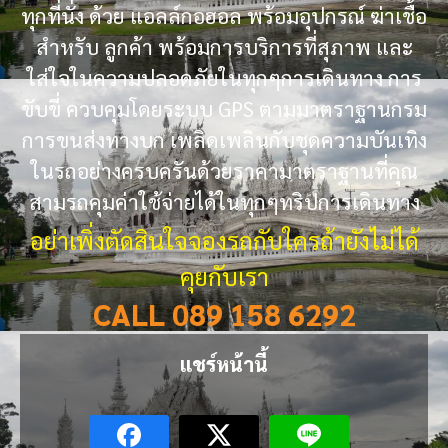
ทุกที่นั่ง ด้วย แอลล์กอฮอล พร้อมอุปกรณ์ ฆ่าเชื้อ
สำหรับ ลูกค้า พร้อมการบริการที่สุภาพ และ
ใส่ใจในความปลอดภัยในทุกๆการเดินทาง การ
ขับขี่ ควบคุมโดยระบบ GPS ตามมาตราฐานกรม
การขนส่งทางบก เพลิดเพลินกับชุดความบันเทิง
ในรถอย่างครบครันด้วยราคามาตราฐานที่คุณ
สามรถคุมค่าใช้จ่ายได้ในทุกๆทริปการเดินทาง
อย่าเพิ่งตัดสินใจจองรถกับใครถ้ายังไม่ได้
คุยกับเรา
CALL 089 158 6292
แชร์หน้านี้