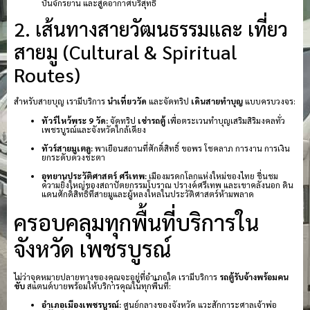
ปั่นจักรยาน และสูดอากาศบริสุทธิ์
2. เส้นทางสายวัฒนธรรมและ เที่ยว
สายมู (Cultural & Spiritual
Routes)
สำหรับสายบุญ เรามีบริการ
นำเที่ยววัด
และจัดทริป
เดินสายทำบุญ
แบบครบวงจร:
ทัวร์ไหว้พระ 9 วัด:
จัดทริป
เช่ารถตู้
เพื่อตระเวนทำบุญเสริมสิริมงคลทั่ว
เพชรบูรณ์และจังหวัดใกล้เคียง
ทัวร์สายมูเตลู:
พาเยือนสถานที่ศักดิ์สิทธิ์ ขอพร โชคลาภ การงาน การเงิน
ยกระดับดวงชะตา
อุทยานประวัติศาสตร์ ศรีเทพ:
เมืองมรดกโลกแห่งใหม่ของไทย ชื่นชม
ความยิ่งใหญ่ของสถาปัตยกรรมโบราณ ปรางค์ศรีเทพ และเขาคลังนอก ดิน
แดนศักดิ์สิทธิ์ที่สายมูและผู้หลงใหลในประวัติศาสตร์ห้ามพลาด
ครอบคลุมทุกพื้นที่บริการใน
จังหวัด เพชรบูรณ์
ไม่ว่าจุดหมายปลายทางของคุณจะอยู่ที่อำเภอใด เรามีบริการ
รถตู้รับจ้างพร้อมคน
ขับ
สแตนด์บายพร้อมให้บริการคุณในทุกพื้นที่:
อำเภอเมืองเพชรบูรณ์:
ศูนย์กลางของจังหวัด แวะสักการะศาลเจ้าพ่อ