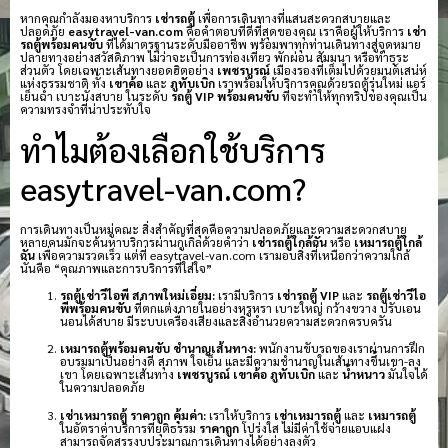
หากคุณกำลังมองหาบริการ
เช่ารถตู้
เพื่อการเดินทางที่แสนสะดวกสบายและ
ปลอดภัย
easytravel-van.com
คือคำตอบที่ดีที่สุดของคุณ เราคือผู้ให้บริการ
เช่า
รถตู้พร้อมคนขับ
ที่ได้มาตรฐานระดับมืออาชีพ พร้อมพาทุกท่านเดินทางสู่จุดหมาย
ปลายทางอย่างสวัสดิภาพ ไม่ว่าจะเป็นการท่องเที่ยว พักผ่อน สัมมนา หรือทำธุระ
ส่วนตัว โดยเฉพาะเส้นทางยอดฮิตอย่าง
เพชรบูรณ์
เมืองรองที่เต็มไปด้วยมนต์เสน่ห์
แห่งธรรมชาติ ทั้ง
เขาค้อ
และ
ภูทับเบิก
เราพร้อมให้บริการคุณด้วยรถตู้รุ่นใหม่ แอร์
เย็นฉ่ำ เบาะนั่งสบาย ในระดับ
รถตู้ VIP พร้อมคนขับ
ที่จะทำให้ทุกทริปของคุณเป็น
ความทรงจำที่น่าประทับใจ
ทำไมต้องเลือกใช้บริการ
easytravel-van.com?
การเดินทางเป็นหมู่คณะ สิ่งสำคัญที่สุดคือความปลอดภัยและความสะดวกสบาย
หลายคนมักจะค้นหาบริการผ่านกูเกิลด้วยคำว่า
เช่ารถตู้ใกล้ฉัน
หรือ
เหมารถตู้ใกล้
ฉัน
เพื่อความรวดเร็ว แต่ที่ easytravel-van.com เรามอบสิ่งที่เหนือกว่าความใกล้
นั่นคือ “คุณภาพและการบริการที่ใส่ใจ”
รถตู้เช่าวีไอพี สภาพใหม่เอี่ยม:
เรามีบริการ
เช่ารถตู้ VIP
และ
รถตู้เช่าวีไอ
พีพร้อมคนขับ
ที่ตกแต่งภายในอย่างหรูหรา เบาะใหญ่ กว้างขวาง ปรับเอน
นอนได้สบาย มีระบบเครื่องเสียงและสิ่งอำนวยความสะดวกครบครัน
เหมารถตู้พร้อมคนขับ ชำนาญเส้นทาง:
พนักงานขับรถของเราผ่านการฝึก
อบรมมาเป็นอย่างดี สุภาพ ใจเย็น และมีความชำนาญในเส้นทางขึ้นเขา-ลง
เขา โดยเฉพาะเส้นทาง
เพชรบูรณ์
เขาค้อ
ภูทับเบิก
และ
น้ำหนาว
มั่นใจได้
ในความปลอดภัย
เช่าเหมารถตู้ ราคาถูก คุ้มค่า:
เราให้บริการ
เช่าเหมารถตู้
และ
เหมารถตู้
ในอัตราค่าบริการที่ยุติธรรม
ราคาถูก
โปร่งใส ไม่มีค่าใช้จ่ายแอบแฝง
สามารถจัดสรรงบประมาณการเดินทางได้อย่างลงตัว