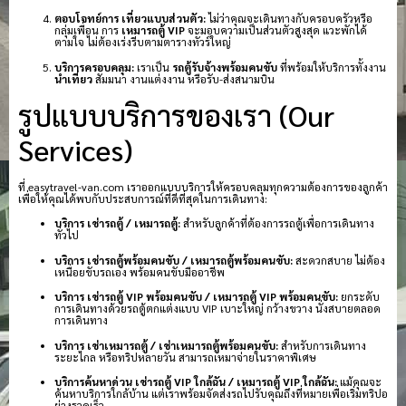
ตอบโจทย์การ เที่ยวแบบส่วนตัว:
ไม่ว่าคุณจะเดินทางกับครอบครัวหรือ
กลุ่มเพื่อน การ
เหมารถตู้ VIP
จะมอบความเป็นส่วนตัวสูงสุด แวะพักได้
ตามใจ ไม่ต้องเร่งรีบตามตารางทัวร์ใหญ่
บริการครอบคลุม:
เราเป็น
รถตู้รับจ้างพร้อมคนขับ
ที่พร้อมให้บริการทั้งงาน
นำเที่ยว
สัมมนา งานแต่งงาน หรือรับ-ส่งสนามบิน
รูปแบบบริการของเรา (Our
Services)
ที่ easytravel-van.com เราออกแบบบริการให้ครอบคลุมทุกความต้องการของลูกค้า
เพื่อให้คุณได้พบกับประสบการณ์ที่ดีที่สุดในการเดินทาง:
บริการ เช่ารถตู้ / เหมารถตู้:
สำหรับลูกค้าที่ต้องการรถตู้เพื่อการเดินทาง
ทั่วไป
บริการ เช่ารถตู้พร้อมคนขับ / เหมารถตู้พร้อมคนขับ:
สะดวกสบาย ไม่ต้อง
เหนื่อยขับรถเอง พร้อมคนขับมืออาชีพ
บริการ เช่ารถตู้ VIP พร้อมคนขับ / เหมารถตู้ VIP พร้อมคนขับ:
ยกระดับ
การเดินทางด้วยรถตู้ตกแต่งแบบ VIP เบาะใหญ่ กว้างขวาง นั่งสบายตลอด
การเดินทาง
บริการ เช่าเหมารถตู้ / เช่าเหมารถตู้พร้อมคนขับ:
สำหรับการเดินทาง
ระยะไกล หรือทริปหลายวัน สามารถเหมาจ่ายในราคาพิเศษ
บริการค้นหาด่วน เช่ารถตู้ VIP ใกล้ฉัน / เหมารถตู้ VIP ใกล้ฉัน:
แม้คุณจะ
ค้นหาบริการใกล้บ้าน แต่เราพร้อมจัดส่งรถไปรับคุณถึงที่หมายเพื่อเริ่มทริปอ
ย่างรวดเร็ว