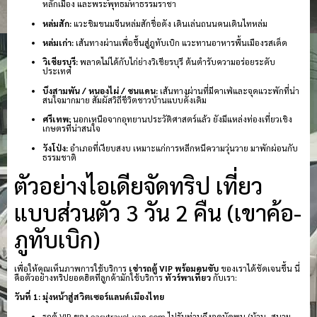
หลักเมือง และพระพุทธมหาธรรมราชา
หล่มสัก:
แวะชิมขนมจีนหล่มสักชื่อดัง เดินเล่นถนนคนเดินไทหล่ม
หล่มเก่า:
เส้นทางผ่านเพื่อขึ้นสู่ภูทับเบิก แวะทานอาหารพื้นเมืองรสเด็ด
วิเชียรบุรี:
พลาดไม่ได้กับไก่ย่างวิเชียรบุรี ต้นตำรับความอร่อยระดับ
ประเทศ
บึงสามพัน / หนองไผ่ / ชนแดน:
เส้นทางผ่านที่มีคาเฟ่และจุดแวะพักที่น่า
สนใจมากมาย สัมผัสวิถีชีวิตชาวบ้านแบบดั้งเดิม
ศรีเทพ:
นอกเหนือจากอุทยานประวัติศาสตร์แล้ว ยังมีแหล่งท่องเที่ยวเชิง
เกษตรที่น่าสนใจ
วังโป่ง:
อำเภอที่เงียบสงบ เหมาะแก่การหลีกหนีความวุ่นวาย มาพักผ่อนกับ
ธรรมชาติ
ตัวอย่างไอเดียจัดทริป เที่ยว
แบบส่วนตัว 3 วัน 2 คืน (เขาค้อ-
ภูทับเบิก)
เพื่อให้คุณเห็นภาพการใช้บริการ
เช่ารถตู้ VIP พร้อมคนขับ
ของเราได้ชัดเจนขึ้น นี่
คือตัวอย่างทริปยอดฮิตที่ลูกค้ามักใช้บริการ
ทัวร์พาเที่ยว
กับเรา:
วันที่ 1: มุ่งหน้าสู่สวิตเซอร์แลนด์เมืองไทย
รถตู้ VIP ของ easytravel-van.com ไปรับท่านถึงจุดนัดพบ (บ้าน, สนาม