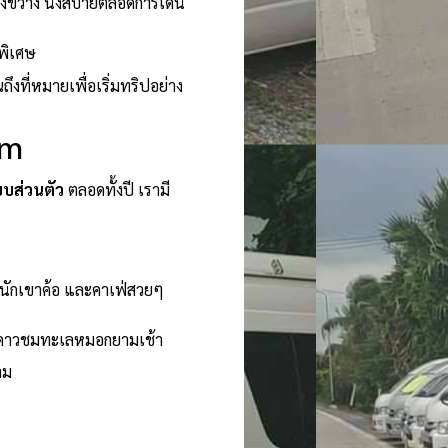
างขวาง นั่งสบายตลอดการเดิน
พิเศษ
งที่หมายเพื่อเริ่มทริปอย่าง
om
บบส่วนตัว
ตลอดทั้งปี เรามี
หนักเขาค้อ และคาเฟ่สวยๆ
ท์ดูดาวชมทะเลหมอกยามเช้า
าม