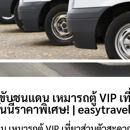
ับชนแดน เหมารถตู้ VIP เที
นี้ราคาพิเศษ! | easytrave
น เหมารถตู้ VIP เที่ยวส่วนตัวสะด