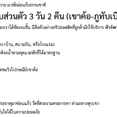
นวาย มาพักผ่อนกับธรรมชาติ
ส่วนตัว 3 วัน 2 คืน (เขาค้อ-ภูทับเบ
งเราได้ชัดเจนขึ้น นี่คือตัวอย่างทริปยอดฮิตที่ลูกค้ามักใช้บริการ
ทัวร์พ
พบ (บ้าน, สนามบิน, หรือโรงแรม)
้องน้ำตามจุดแวะพักที่ได้มาตรฐาน
ุดชมวิวไปรษณีย์เขาค้อ
ะธาตุผาซ่อนแก้ว วัดที่สวยงามตระการตา ท่ามกลางหุบเขา
่นใจได้ในความปลอดภัย