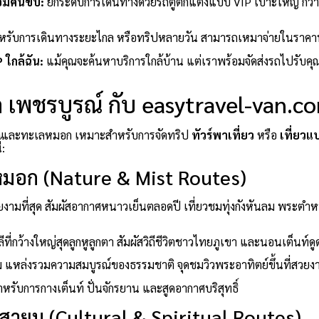
้อมคนขับ:
ยกระดับการเดินทางด้วยรถตู้ตกแต่งแบบ VIP เบาะใหญ่ กว้
หรับการเดินทางระยะไกล หรือทริปหลายวัน สามารถเหมาจ่ายในราคา
P ใกล้ฉัน:
แม้คุณจะค้นหาบริการใกล้บ้าน แต่เราพร้อมจัดส่งรถไปรับคุณถึ
ัด เพชรบูรณ์ กับ easytravel-van.c
ูเขาและทะเลหมอก เหมาะสำหรับการจัดทริป
ทัวร์พาเที่ยว
หรือ
เที่ยวแ
้:
มอก (Nature & Mist Routes)
งามที่สุด สัมผัสอากาศหนาวเย็นตลอดปี เที่ยวชมทุ่งกังหันลม พระตำ
ลีที่กว้างใหญ่สุดลูกหูลูกตา สัมผัสวิถีชีวิตชาวไทยภูเขา และนอนเต็น
าม แหล่งรวมความสมบูรณ์ของธรรมชาติ จุดชมวิวพระอาทิตย์ขึ้นที่สวยง
รับการกางเต็นท์ ปั่นจักรยาน และสูดอากาศบริสุทธิ์
สายมู (Cultural & Spiritual Routes)