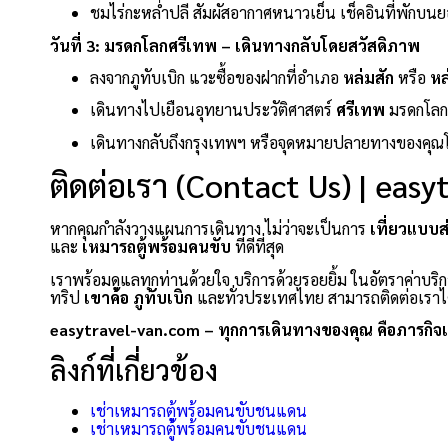
ชมไร่กะหล่ำปลี สัมผัสอากาศหนาวเย็น เช็คอินที่พักบนย
วันที่ 3: มรดกโลกศรีเทพ – เดินทางกลับโดยสวัสดิภาพ
ลงจากภูทับเบิก แวะซื้อของฝากที่อำเภอ
หล่มสัก
หรือ
หล
เดินทางไปเยือนอุทยานประวัติศาสตร์
ศรีเทพ
มรดกโลกแ
เดินทางกลับถึงกรุงเทพฯ หรือจุดหมายปลายทางของคุณ
ติดต่อเรา (Contact Us) | eas
หากคุณกำลังวางแผนการเดินทาง ไม่ว่าจะเป็นการ
เที่ยวแบบส
และ
เหมารถตู้พร้อมคนขับ
ที่ดีที่สุด
เราพร้อมดูแลทุกท่านด้วยใจ บริการด้วยรอยยิ้ม ในอัตราค่าบริก
ทริป
เขาค้อ
ภูทับเบิก
และทั่วประเทศไทย สามารถติดต่อเราได
easytravel-van.com – ทุกการเดินทางของคุณ คือภารกิจ
ลิงก์ที่เกี่ยวข้อง
เช่าเหมารถตู้พร้อมคนขับชนแดน
เช่าเหมารถตู้พร้อมคนขับชนแดน