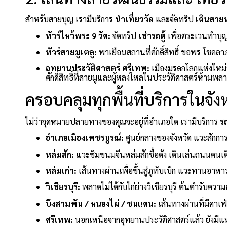
สำหรับสายบุญ เรามีบริการ
นำเที่ยววัด
และจัดทริป
เดินสาย
ทัวร์ไหว้พระ 9 วัด:
จัดทริป
เช่ารถตู้
เพื่อตระเวนทำบุญเ
ทัวร์สายมูเตลู:
พาเยือนสถานที่ศักดิ์สิทธิ์ ขอพร โชคล
อุทยานประวัติศาสตร์ ศรีเทพ:
เมืองมรดกโลกแห่งใหม
ศักดิ์สิทธิ์ที่สายมูและผู้หลงใหลในประวัติศาสตร์ห้ามพล
ครอบคลุมทุกพื้นที่บริการในจัง
ไม่ว่าจุดหมายปลายทางของคุณจะอยู่ที่อำเภอใด เรามีบริการ
ร
อำเภอเมืองเพชรบูรณ์:
ศูนย์กลางของจังหวัด แวะสักก
หล่มสัก:
แวะชิมขนมจีนหล่มสักชื่อดัง เดินเล่นถนนคนเ
หล่มเก่า:
เส้นทางผ่านเพื่อขึ้นสู่ภูทับเบิก แวะทานอาหาร
วิเชียรบุรี:
พลาดไม่ได้กับไก่ย่างวิเชียรบุรี ต้นตำรับคว
บึงสามพัน / หนองไผ่ / ชนแดน:
เส้นทางผ่านที่มีคาเฟ
ศรีเทพ:
นอกเหนือจากอุทยานประวัติศาสตร์แล้ว ยังมีแหล