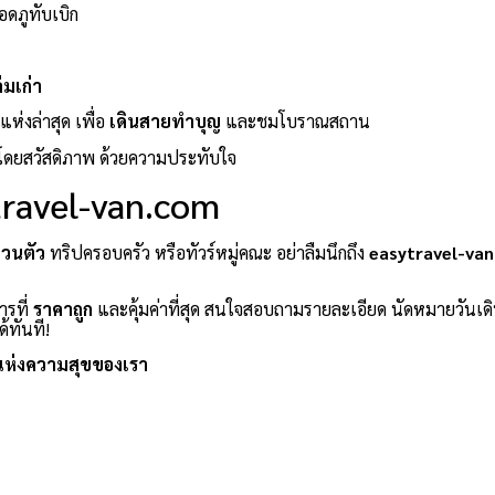
อดภูทับเบิก
่มเก่า
ห่งล่าสุด เพื่อ
เดินสายทำบุญ
และชมโบราณสถาน
โดยสวัสดิภาพ ด้วยความประทับใจ
ytravel-van.com
่วนตัว
ทริปครอบครัว หรือทัวร์หมู่คณะ อย่าลืมนึกถึง
easytravel-va
ารที่
ราคาถูก
และคุ้มค่าที่สุด สนใจสอบถามรายละเอียด นัดหมายวันเด
้ทันที!
แห่งความสุขของเรา