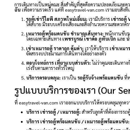
การเดินทางเป็นหมู่คณะ สิ่งสำคัญที่สุดคือความปลอดภัยและ
ฉัน
เพื่อความรวดเร็ว แต่ที่ easytravel-van.com เรามอบสิ่งที
รถตู้เช่าวีไอพี สภาพใหม่เอี่ยม:
เรามีบริการ
เช่ารถตู้ 
ได้สบาย มีระบบเครื่องเสียงและสิ่งอำนวยความสะดวกคร
เหมารถตู้พร้อมคนขับ ชำนาญเส้นทาง:
พนักงานขับรถ
โดยเฉพาะเส้นทาง
เพชรบูรณ์
เขาค้อ
ภูทับเบิก
และ
น
เช่าเหมารถตู้ ราคาถูก คุ้มค่า:
เราให้บริการ
เช่าเหมารถ
จัดสรรงบประมาณการเดินทางได้อย่างลงตัว
ตอบโจทย์การ เที่ยวแบบส่วนตัว:
ไม่ว่าคุณจะเดินทางก
เร่งรีบตามตารางทัวร์ใหญ่
บริการครอบคลุม:
เราเป็น
รถตู้รับจ้างพร้อมคนขับ
ที่
รูปแบบบริการของเรา (Our Ser
ที่ easytravel-van.com เราออกแบบบริการให้ครอบคลุมทุกความต
บริการ เช่ารถตู้ / เหมารถตู้:
สำหรับลูกค้าที่ต้องการรถตู
บริการ เช่ารถตู้พร้อมคนขับ / เหมารถตู้พร้อมคนขับ: