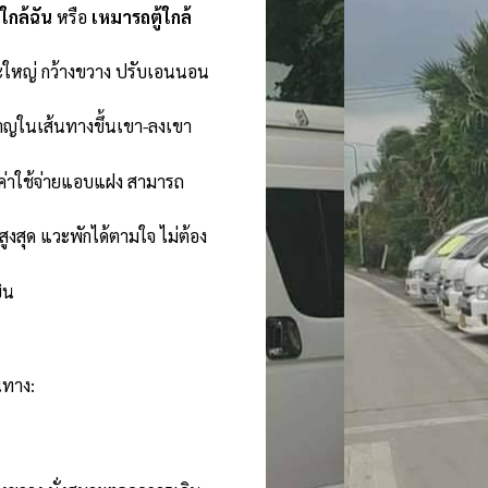
้ใกล้ฉัน
หรือ
เหมารถตู้ใกล้
ะใหญ่ กว้างขวาง ปรับเอนนอน
าญในเส้นทางขึ้นเขา-ลงเขา
ีค่าใช้จ่ายแอบแฝง สามารถ
งสุด แวะพักได้ตามใจ ไม่ต้อง
ิน
นทาง: