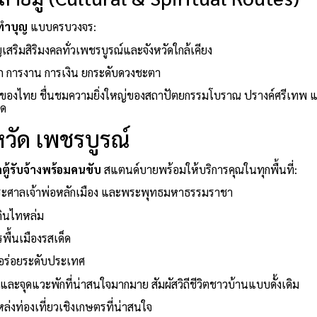
ทำบุญ
แบบครบวงจร:
สริมสิริมงคลทั่วเพชรบูรณ์และจังหวัดใกล้เคียง
าภ การงาน การเงิน ยกระดับดวงชะตา
่ของไทย ชื่นชมความยิ่งใหญ่ของสถาปัตยกรรมโบราณ ปรางค์ศรีเทพ 
าด
หวัด เพชรบูรณ์
ถตู้รับจ้างพร้อมคนขับ
สแตนด์บายพร้อมให้บริการคุณในทุกพื้นที่:
าระศาลเจ้าพ่อหลักเมือง และพระพุทธมหาธรรมราชา
ดินไทหล่ม
พื้นเมืองรสเด็ด
ามอร่อยระดับประเทศ
่และจุดแวะพักที่น่าสนใจมากมาย สัมผัสวิถีชีวิตชาวบ้านแบบดั้งเดิม
่งท่องเที่ยวเชิงเกษตรที่น่าสนใจ