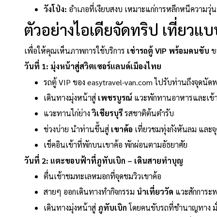
วังโป่ง:
อำเภอที่เงียบสงบ เหมาะแก่การหลีกหนีความวุ่
ตัวอย่างไอเดียจัดทริป เที่ยวแบบ
เพื่อให้คุณเห็นภาพการใช้บริการ
เช่ารถตู้ VIP พร้อมคนขับ
ขอ
วันที่ 1: มุ่งหน้าสู่สวิตเซอร์แลนด์เมืองไทย
รถตู้ VIP ของ easytravel-van.com ไปรับท่านถึงจุดนัด
เดินทางมุ่งหน้าสู่
เพชรบูรณ์
แวะพักทานอาหารและเข้าห
แวะทานไก่ย่าง
วิเชียรบุรี
รสชาติต้นตำรับ
ช่วงบ่าย นำท่านขึ้นสู่
เขาค้อ
เที่ยวชมทุ่งกังหันลม และจ
เช็คอินเข้าที่พักบนเขาค้อ พักผ่อนตามอัธยาศัย
วันที่ 2: แตะขอบฟ้าที่ภูทับเบิก – เดินสายทำบุญ
ตื่นเช้าชมทะเลหมอกที่จุดชมวิวเขาค้อ
สายๆ ออกเดินทางทำกิจกรรม
นำเที่ยววัด
แวะสักการะพร
เดินทางมุ่งหน้าสู่
ภูทับเบิก
โดยคนขับรถที่ชำนาญทาง มั