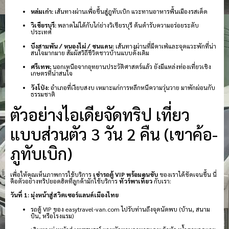
หล่มเก่า:
เส้นทางผ่านเพื่อขึ้นสู่ภูทับเบิก แวะทานอาหารพื้นเมืองรสเด็ด
วิเชียรบุรี:
พลาดไม่ได้กับไก่ย่างวิเชียรบุรี ต้นตำรับความอร่อยระดับ
ประเทศ
บึงสามพัน / หนองไผ่ / ชนแดน:
เส้นทางผ่านที่มีคาเฟ่และจุดแวะพักที่น่า
สนใจมากมาย สัมผัสวิถีชีวิตชาวบ้านแบบดั้งเดิม
ศรีเทพ:
นอกเหนือจากอุทยานประวัติศาสตร์แล้ว ยังมีแหล่งท่องเที่ยวเชิง
เกษตรที่น่าสนใจ
วังโป่ง:
อำเภอที่เงียบสงบ เหมาะแก่การหลีกหนีความวุ่นวาย มาพักผ่อนกับ
ธรรมชาติ
ตัวอย่างไอเดียจัดทริป เที่ยว
แบบส่วนตัว 3 วัน 2 คืน (เขาค้อ-
ภูทับเบิก)
เพื่อให้คุณเห็นภาพการใช้บริการ
เช่ารถตู้ VIP พร้อมคนขับ
ของเราได้ชัดเจนขึ้น นี่
คือตัวอย่างทริปยอดฮิตที่ลูกค้ามักใช้บริการ
ทัวร์พาเที่ยว
กับเรา:
วันที่ 1: มุ่งหน้าสู่สวิตเซอร์แลนด์เมืองไทย
รถตู้ VIP ของ easytravel-van.com ไปรับท่านถึงจุดนัดพบ (บ้าน, สนาม
บิน, หรือโรงแรม)