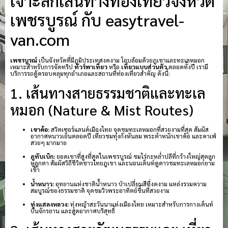
เจาะลึกเส้นทางท่องเที่ยวจังหวัด
เพชรบูรณ์ กับ easytravel-
van.com
เพชรบูรณ์
เป็นจังหวัดที่มีภูมิประเทศงดงาม โอบล้อมด้วยภูเขาและทะเลหมอก
เหมาะสำหรับการจัดทริป
ทัวร์พาเที่ยว
หรือ
เที่ยวแบบส่วนตัว
ตลอดทั้งปี เรามี
บริการรถตู้ครอบคลุมทุกอำเภอและสถานที่ท่องเที่ยวสำคัญ ดังนี้:
1. เส้นทางสายธรรมชาติและทะเล
หมอก (Nature & Mist Routes)
เขาค้อ:
สวิตเซอร์แลนด์เมืองไทย จุดชมทะเลหมอกที่สวยงามที่สุด สัมผัส
อากาศหนาวเย็นตลอดปี เที่ยวชมทุ่งกังหันลม พระตำหนักเขาค้อ และคาเฟ่
สวยๆ มากมาย
ภูทับเบิก:
ยอดเขาที่สูงที่สุดในเพชรบูรณ์ ชมไร่กะหล่ำปลีที่กว้างใหญ่สุดลูก
หูลูกตา สัมผัสวิถีชีวิตชาวไทยภูเขา และนอนเต็นท์ดูดาวชมทะเลหมอกยาม
เช้า
น้ำหนาว:
อุทยานแห่งชาติน้ำหนาว ป่าเปลี่ยนสีที่งดงาม แหล่งรวมความ
สมบูรณ์ของธรรมชาติ จุดชมวิวพระอาทิตย์ขึ้นที่สวยงาม
ทุ่งแสลงหลวง:
ทุ่งหญ้าสะวันนาแห่งเมืองไทย เหมาะสำหรับการกางเต็นท์
ปั่นจักรยาน และสูดอากาศบริสุทธิ์