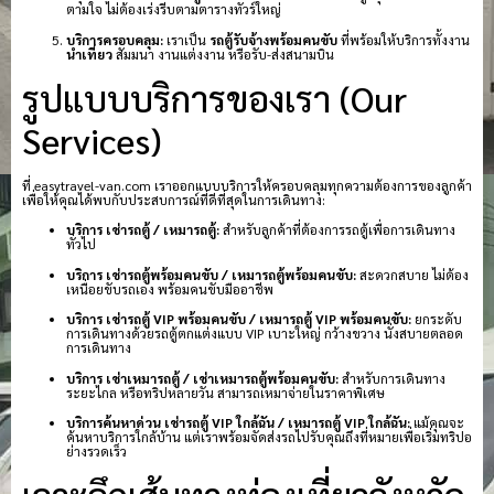
ตามใจ ไม่ต้องเร่งรีบตามตารางทัวร์ใหญ่
บริการครอบคลุม:
เราเป็น
รถตู้รับจ้างพร้อมคนขับ
ที่พร้อมให้บริการทั้งงาน
นำเที่ยว
สัมมนา งานแต่งงาน หรือรับ-ส่งสนามบิน
รูปแบบบริการของเรา (Our
Services)
ที่ easytravel-van.com เราออกแบบบริการให้ครอบคลุมทุกความต้องการของลูกค้า
เพื่อให้คุณได้พบกับประสบการณ์ที่ดีที่สุดในการเดินทาง:
บริการ เช่ารถตู้ / เหมารถตู้:
สำหรับลูกค้าที่ต้องการรถตู้เพื่อการเดินทาง
ทั่วไป
บริการ เช่ารถตู้พร้อมคนขับ / เหมารถตู้พร้อมคนขับ:
สะดวกสบาย ไม่ต้อง
เหนื่อยขับรถเอง พร้อมคนขับมืออาชีพ
บริการ เช่ารถตู้ VIP พร้อมคนขับ / เหมารถตู้ VIP พร้อมคนขับ:
ยกระดับ
การเดินทางด้วยรถตู้ตกแต่งแบบ VIP เบาะใหญ่ กว้างขวาง นั่งสบายตลอด
การเดินทาง
บริการ เช่าเหมารถตู้ / เช่าเหมารถตู้พร้อมคนขับ:
สำหรับการเดินทาง
ระยะไกล หรือทริปหลายวัน สามารถเหมาจ่ายในราคาพิเศษ
บริการค้นหาด่วน เช่ารถตู้ VIP ใกล้ฉัน / เหมารถตู้ VIP ใกล้ฉัน:
แม้คุณจะ
ค้นหาบริการใกล้บ้าน แต่เราพร้อมจัดส่งรถไปรับคุณถึงที่หมายเพื่อเริ่มทริปอ
ย่างรวดเร็ว