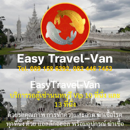
EasyTravel-Van
บริการรถตู้เช่านนทบุรี Vip 10 ที่นั่ง และ
13 ที่นั่ง
ด้วยรถคุณภาพ การทำความสะอาด ฆ่าเชื้อโรค
ทุกที่นั่ง ด้วย แอลล์กอฮอล พร้อมอุปกรณ์ ฆ่าเชื้อ