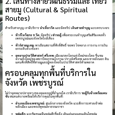
2. เส้นทางสายวัฒนธรรมและ เที่ยว
สายมู (Cultural & Spiritual
Routes)
สำหรับสายบุญ เรามีบริการ
นำเที่ยววัด
และจัดทริป
เดินสายทำบุญ
แบบครบวงจร:
ทัวร์ไหว้พระ 9 วัด:
จัดทริป
เช่ารถตู้
เพื่อตระเวนทำบุญเสริมสิริมงคลทั่ว
เพชรบูรณ์และจังหวัดใกล้เคียง
ทัวร์สายมูเตลู:
พาเยือนสถานที่ศักดิ์สิทธิ์ ขอพร โชคลาภ การงาน การเงิน
ยกระดับดวงชะตา
อุทยานประวัติศาสตร์ ศรีเทพ:
เมืองมรดกโลกแห่งใหม่ของไทย ชื่นชม
ความยิ่งใหญ่ของสถาปัตยกรรมโบราณ ปรางค์ศรีเทพ และเขาคลังนอก ดิน
แดนศักดิ์สิทธิ์ที่สายมูและผู้หลงใหลในประวัติศาสตร์ห้ามพลาด
ครอบคลุมทุกพื้นที่บริการใน
จังหวัด เพชรบูรณ์
ไม่ว่าจุดหมายปลายทางของคุณจะอยู่ที่อำเภอใด เรามีบริการ
รถตู้รับจ้างพร้อมคน
ขับ
สแตนด์บายพร้อมให้บริการคุณในทุกพื้นที่:
อำเภอเมืองเพชรบูรณ์:
ศูนย์กลางของจังหวัด แวะสักการะศาลเจ้าพ่อ
หลักเมือง และพระพุทธมหาธรรมราชา
หล่มสัก:
แวะชิมขนมจีนหล่มสักชื่อดัง เดินเล่นถนนคนเดินไทหล่ม