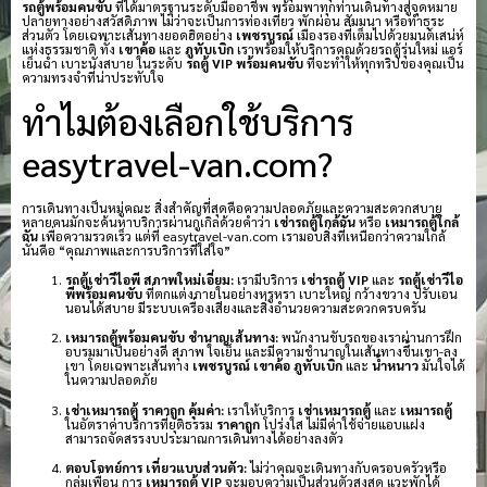
รถตู้พร้อมคนขับ
ที่ได้มาตรฐานระดับมืออาชีพ พร้อมพาทุกท่านเดินทางสู่จุดหมาย
ปลายทางอย่างสวัสดิภาพ ไม่ว่าจะเป็นการท่องเที่ยว พักผ่อน สัมมนา หรือทำธุระ
ส่วนตัว โดยเฉพาะเส้นทางยอดฮิตอย่าง
เพชรบูรณ์
เมืองรองที่เต็มไปด้วยมนต์เสน่ห์
แห่งธรรมชาติ ทั้ง
เขาค้อ
และ
ภูทับเบิก
เราพร้อมให้บริการคุณด้วยรถตู้รุ่นใหม่ แอร์
เย็นฉ่ำ เบาะนั่งสบาย ในระดับ
รถตู้ VIP พร้อมคนขับ
ที่จะทำให้ทุกทริปของคุณเป็น
ความทรงจำที่น่าประทับใจ
ทำไมต้องเลือกใช้บริการ
easytravel-van.com?
การเดินทางเป็นหมู่คณะ สิ่งสำคัญที่สุดคือความปลอดภัยและความสะดวกสบาย
หลายคนมักจะค้นหาบริการผ่านกูเกิลด้วยคำว่า
เช่ารถตู้ใกล้ฉัน
หรือ
เหมารถตู้ใกล้
ฉัน
เพื่อความรวดเร็ว แต่ที่ easytravel-van.com เรามอบสิ่งที่เหนือกว่าความใกล้
นั่นคือ “คุณภาพและการบริการที่ใส่ใจ”
รถตู้เช่าวีไอพี สภาพใหม่เอี่ยม:
เรามีบริการ
เช่ารถตู้ VIP
และ
รถตู้เช่าวีไอ
พีพร้อมคนขับ
ที่ตกแต่งภายในอย่างหรูหรา เบาะใหญ่ กว้างขวาง ปรับเอน
นอนได้สบาย มีระบบเครื่องเสียงและสิ่งอำนวยความสะดวกครบครัน
เหมารถตู้พร้อมคนขับ ชำนาญเส้นทาง:
พนักงานขับรถของเราผ่านการฝึก
อบรมมาเป็นอย่างดี สุภาพ ใจเย็น และมีความชำนาญในเส้นทางขึ้นเขา-ลง
เขา โดยเฉพาะเส้นทาง
เพชรบูรณ์
เขาค้อ
ภูทับเบิก
และ
น้ำหนาว
มั่นใจได้
ในความปลอดภัย
เช่าเหมารถตู้ ราคาถูก คุ้มค่า:
เราให้บริการ
เช่าเหมารถตู้
และ
เหมารถตู้
ในอัตราค่าบริการที่ยุติธรรม
ราคาถูก
โปร่งใส ไม่มีค่าใช้จ่ายแอบแฝง
สามารถจัดสรรงบประมาณการเดินทางได้อย่างลงตัว
ตอบโจทย์การ เที่ยวแบบส่วนตัว:
ไม่ว่าคุณจะเดินทางกับครอบครัวหรือ
กลุ่มเพื่อน การ
เหมารถตู้ VIP
จะมอบความเป็นส่วนตัวสูงสุด แวะพักได้