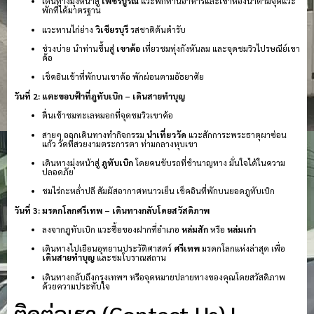
เดินทางมุ่งหน้าสู่
เพชรบูรณ์
แวะพักทานอาหารและเข้าห้องน้ำตามจุดแวะ
พักที่ได้มาตรฐาน
แวะทานไก่ย่าง
วิเชียรบุรี
รสชาติต้นตำรับ
ช่วงบ่าย นำท่านขึ้นสู่
เขาค้อ
เที่ยวชมทุ่งกังหันลม และจุดชมวิวไปรษณีย์เขา
ค้อ
เช็คอินเข้าที่พักบนเขาค้อ พักผ่อนตามอัธยาศัย
วันที่ 2: แตะขอบฟ้าที่ภูทับเบิก – เดินสายทำบุญ
ตื่นเช้าชมทะเลหมอกที่จุดชมวิวเขาค้อ
สายๆ ออกเดินทางทำกิจกรรม
นำเที่ยววัด
แวะสักการะพระธาตุผาซ่อน
แก้ว วัดที่สวยงามตระการตา ท่ามกลางหุบเขา
เดินทางมุ่งหน้าสู่
ภูทับเบิก
โดยคนขับรถที่ชำนาญทาง มั่นใจได้ในความ
ปลอดภัย
ชมไร่กะหล่ำปลี สัมผัสอากาศหนาวเย็น เช็คอินที่พักบนยอดภูทับเบิก
วันที่ 3: มรดกโลกศรีเทพ – เดินทางกลับโดยสวัสดิภาพ
ลงจากภูทับเบิก แวะซื้อของฝากที่อำเภอ
หล่มสัก
หรือ
หล่มเก่า
เดินทางไปเยือนอุทยานประวัติศาสตร์
ศรีเทพ
มรดกโลกแห่งล่าสุด เพื่อ
เดินสายทำบุญ
และชมโบราณสถาน
เดินทางกลับถึงกรุงเทพฯ หรือจุดหมายปลายทางของคุณโดยสวัสดิภาพ
ด้วยความประทับใจ
ติดต่อเรา (Contact Us) |