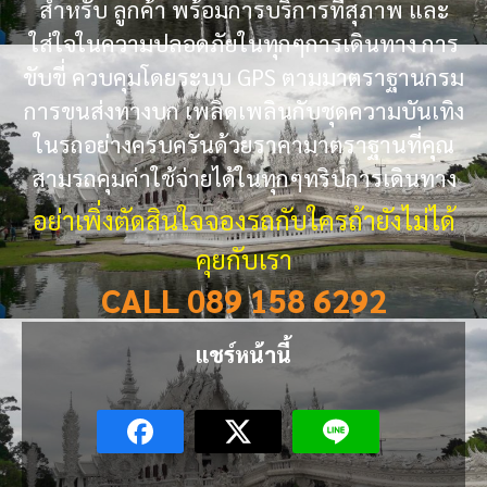
สำหรับ ลูกค้า พร้อมการบริการที่สุภาพ และ
ใส่ใจในความปลอดภัยในทุกๆการเดินทาง การ
ขับขี่ ควบคุมโดยระบบ GPS ตามมาตราฐานกรม
การขนส่งทางบก เพลิดเพลินกับชุดความบันเทิง
ในรถอย่างครบครันด้วยราคามาตราฐานที่คุณ
สามรถคุมค่าใช้จ่ายได้ในทุกๆทริปการเดินทาง
อย่าเพิ่งตัดสินใจจองรถกับใครถ้ายังไม่ได้
คุยกับเรา
CALL 089 158 6292
แชร์หน้านี้