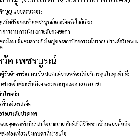
ทำบุญ
แบบครบวงจร:
สริมสิริมงคลทั่วเพชรบูรณ์และจังหวัดใกล้เคียง
าภ การงาน การเงิน ยกระดับดวงชะตา
่ของไทย ชื่นชมความยิ่งใหญ่ของสถาปัตยกรรมโบราณ ปรางค์ศรีเทพ 
าด
หวัด เพชรบูรณ์
ถตู้รับจ้างพร้อมคนขับ
สแตนด์บายพร้อมให้บริการคุณในทุกพื้นที่:
าระศาลเจ้าพ่อหลักเมือง และพระพุทธมหาธรรมราชา
ดินไทหล่ม
พื้นเมืองรสเด็ด
ามอร่อยระดับประเทศ
่และจุดแวะพักที่น่าสนใจมากมาย สัมผัสวิถีชีวิตชาวบ้านแบบดั้งเดิม
่งท่องเที่ยวเชิงเกษตรที่น่าสนใจ