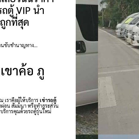
ถตู้ VIP นำ
ูกที่สุด
้าง คนขับชำนาญทาง…
 เขาค้อ ภู
ณ เราคือผู้ให้บริการ
เช่ารถตู้
กผ่อน สัมมนา หรือทำธุระส่วน
ริการคุณด้วยรถตู้รุ่นใหม่