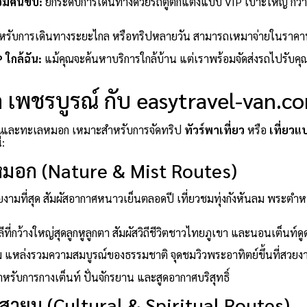
้อมคนขับ:
ยกระดับการเดินทางด้วยรถตู้ตกแต่งแบบ VIP เบาะใหญ่ กว้
หรับการเดินทางระยะไกล หรือทริปหลายวัน สามารถเหมาจ่ายในราคา
P ใกล้ฉัน:
แม้คุณจะค้นหาบริการใกล้บ้าน แต่เราพร้อมจัดส่งรถไปรับคุณถึ
ัด เพชรบูรณ์ กับ easytravel-van.c
ูเขาและทะเลหมอก เหมาะสำหรับการจัดทริป
ทัวร์พาเที่ยว
หรือ
เที่ยวแ
้:
มอก (Nature & Mist Routes)
งามที่สุด สัมผัสอากาศหนาวเย็นตลอดปี เที่ยวชมทุ่งกังหันลม พระตำ
ลีที่กว้างใหญ่สุดลูกหูลูกตา สัมผัสวิถีชีวิตชาวไทยภูเขา และนอนเต็น
าม แหล่งรวมความสมบูรณ์ของธรรมชาติ จุดชมวิวพระอาทิตย์ขึ้นที่สวยง
รับการกางเต็นท์ ปั่นจักรยาน และสูดอากาศบริสุทธิ์
สายมู (Cultural & Spiritual Routes)