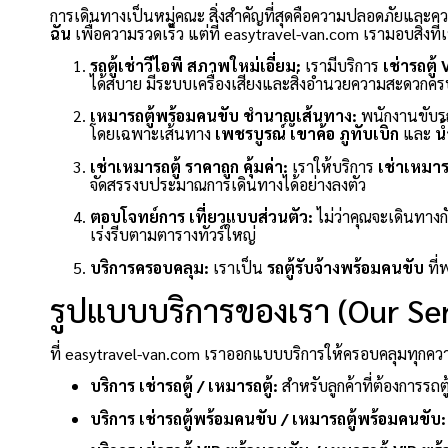
การเดินทางเป็นหมู่คณะ สิ่งสำคัญที่สุดคือความปลอดภัยและ
ฉัน
เพื่อความรวดเร็ว แต่ที่ easytravel-van.com เรามอบสิ่งที
รถตู้เช่าวีไอพี สภาพใหม่เอี่ยม:
เรามีบริการ
เช่ารถตู้ 
ได้สบาย มีระบบเครื่องเสียงและสิ่งอำนวยความสะดวกคร
เหมารถตู้พร้อมคนขับ ชำนาญเส้นทาง:
พนักงานขับรถ
โดยเฉพาะเส้นทาง
เพชรบูรณ์
เขาค้อ
ภูทับเบิก
และ
น
เช่าเหมารถตู้ ราคาถูก คุ้มค่า:
เราให้บริการ
เช่าเหมารถ
จัดสรรงบประมาณการเดินทางได้อย่างลงตัว
ตอบโจทย์การ เที่ยวแบบส่วนตัว:
ไม่ว่าคุณจะเดินทางก
เร่งรีบตามตารางทัวร์ใหญ่
บริการครอบคลุม:
เราเป็น
รถตู้รับจ้างพร้อมคนขับ
ที่
รูปแบบบริการของเรา (Our Ser
ที่ easytravel-van.com เราออกแบบบริการให้ครอบคลุมทุกความต
บริการ เช่ารถตู้ / เหมารถตู้:
สำหรับลูกค้าที่ต้องการรถตู
บริการ เช่ารถตู้พร้อมคนขับ / เหมารถตู้พร้อมคนขับ: