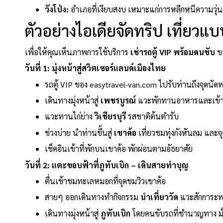
วังโป่ง:
อำเภอที่เงียบสงบ เหมาะแก่การหลีกหนีความวุ่
ตัวอย่างไอเดียจัดทริป เที่ยวแบบ
เพื่อให้คุณเห็นภาพการใช้บริการ
เช่ารถตู้ VIP พร้อมคนขับ
ขอ
วันที่ 1: มุ่งหน้าสู่สวิตเซอร์แลนด์เมืองไทย
รถตู้ VIP ของ easytravel-van.com ไปรับท่านถึงจุดนัด
เดินทางมุ่งหน้าสู่
เพชรบูรณ์
แวะพักทานอาหารและเข้าห
แวะทานไก่ย่าง
วิเชียรบุรี
รสชาติต้นตำรับ
ช่วงบ่าย นำท่านขึ้นสู่
เขาค้อ
เที่ยวชมทุ่งกังหันลม และจ
เช็คอินเข้าที่พักบนเขาค้อ พักผ่อนตามอัธยาศัย
วันที่ 2: แตะขอบฟ้าที่ภูทับเบิก – เดินสายทำบุญ
ตื่นเช้าชมทะเลหมอกที่จุดชมวิวเขาค้อ
สายๆ ออกเดินทางทำกิจกรรม
นำเที่ยววัด
แวะสักการะพร
เดินทางมุ่งหน้าสู่
ภูทับเบิก
โดยคนขับรถที่ชำนาญทาง มั