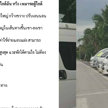
้ใกล้ฉัน
หรือ
เหมารถตู้ใกล้
ะใหญ่ กว้างขวาง ปรับเอนนอน
าญในเส้นทางขึ้นเขา-ลงเขา
ีค่าใช้จ่ายแอบแฝง สามารถ
งสุด แวะพักได้ตามใจ ไม่ต้อง
ิน
นทาง: