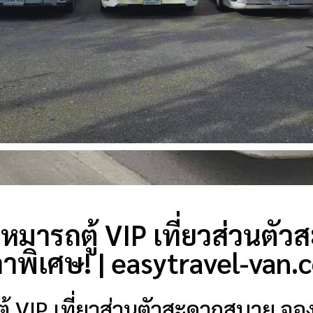
 เหมารถตู้ VIP เที่ยวส่วนต
คาพิเศษ! | easytravel-van
ตู้ VIP เที่ยวส่วนตัวสะดวกสบาย จอง