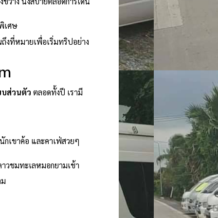
างขวาง นั่งสบายตลอดการเดิน
พิเศษ
งที่หมายเพื่อเริ่มทริปอย่าง
om
บบส่วนตัว
ตลอดทั้งปี เรามี
หนักเขาค้อ และคาเฟ่สวยๆ
ท์ดูดาวชมทะเลหมอกยามเช้า
าม