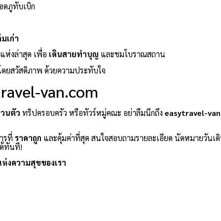
อดภูทับเบิก
่มเก่า
ห่งล่าสุด เพื่อ
เดินสายทำบุญ
และชมโบราณสถาน
โดยสวัสดิภาพ ด้วยความประทับใจ
ytravel-van.com
่วนตัว
ทริปครอบครัว หรือทัวร์หมู่คณะ อย่าลืมนึกถึง
easytravel-va
ารที่
ราคาถูก
และคุ้มค่าที่สุด สนใจสอบถามรายละเอียด นัดหมายวันเด
้ทันที!
แห่งความสุขของเรา