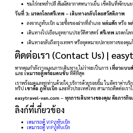
ชมไร่กะหล่ำปลี สัมผัสอากาศหนาวเย็น เช็คอินที่พักบนย
วันที่ 3: มรดกโลกศรีเทพ – เดินทางกลับโดยสวัสดิภาพ
ลงจากภูทับเบิก แวะซื้อของฝากที่อำเภอ
หล่มสัก
หรือ
หล
เดินทางไปเยือนอุทยานประวัติศาสตร์
ศรีเทพ
มรดกโลกแ
เดินทางกลับถึงกรุงเทพฯ หรือจุดหมายปลายทางของคุณ
ติดต่อเรา (Contact Us) | eas
หากคุณกำลังวางแผนการเดินทาง ไม่ว่าจะเป็นการ
เที่ยวแบบส
และ
เหมารถตู้พร้อมคนขับ
ที่ดีที่สุด
เราพร้อมดูแลทุกท่านด้วยใจ บริการด้วยรอยยิ้ม ในอัตราค่าบริก
ทริป
เขาค้อ
ภูทับเบิก
และทั่วประเทศไทย สามารถติดต่อเราได
easytravel-van.com – ทุกการเดินทางของคุณ คือภารกิจ
ลิงก์ที่เกี่ยวข้อง
เหมารถตู้ VIPภูทับเบิก
เหมารถตู้ VIPภูทับเบิก