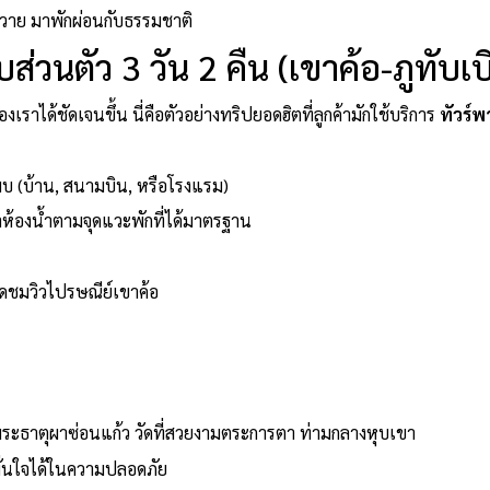
นวาย มาพักผ่อนกับธรรมชาติ
ส่วนตัว 3 วัน 2 คืน (เขาค้อ-ภูทับเบ
งเราได้ชัดเจนขึ้น นี่คือตัวอย่างทริปยอดฮิตที่ลูกค้ามักใช้บริการ
ทัวร์พ
พบ (บ้าน, สนามบิน, หรือโรงแรม)
้องน้ำตามจุดแวะพักที่ได้มาตรฐาน
ุดชมวิวไปรษณีย์เขาค้อ
ะธาตุผาซ่อนแก้ว วัดที่สวยงามตระการตา ท่ามกลางหุบเขา
่นใจได้ในความปลอดภัย