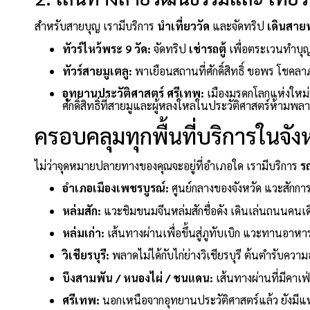
สำหรับสายบุญ เรามีบริการ
นำเที่ยววัด
และจัดทริป
เดินสาย
ทัวร์ไหว้พระ 9 วัด:
จัดทริป
เช่ารถตู้
เพื่อตระเวนทำบุญเ
ทัวร์สายมูเตลู:
พาเยือนสถานที่ศักดิ์สิทธิ์ ขอพร โชคล
อุทยานประวัติศาสตร์ ศรีเทพ:
เมืองมรดกโลกแห่งใหม
ศักดิ์สิทธิ์ที่สายมูและผู้หลงใหลในประวัติศาสตร์ห้ามพล
ครอบคลุมทุกพื้นที่บริการในจัง
ไม่ว่าจุดหมายปลายทางของคุณจะอยู่ที่อำเภอใด เรามีบริการ
ร
อำเภอเมืองเพชรบูรณ์:
ศูนย์กลางของจังหวัด แวะสักก
หล่มสัก:
แวะชิมขนมจีนหล่มสักชื่อดัง เดินเล่นถนนคนเ
หล่มเก่า:
เส้นทางผ่านเพื่อขึ้นสู่ภูทับเบิก แวะทานอาหาร
วิเชียรบุรี:
พลาดไม่ได้กับไก่ย่างวิเชียรบุรี ต้นตำรับคว
บึงสามพัน / หนองไผ่ / ชนแดน:
เส้นทางผ่านที่มีคาเฟ
ศรีเทพ:
นอกเหนือจากอุทยานประวัติศาสตร์แล้ว ยังมีแหล