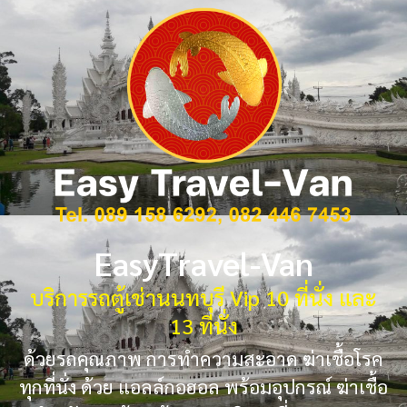
EasyTravel-Van
บริการรถตู้เช่านนทบุรี Vip 10 ที่นั่ง และ
13 ที่นั่ง
ด้วยรถคุณภาพ การทำความสะอาด ฆ่าเชื้อโรค
ทุกที่นั่ง ด้วย แอลล์กอฮอล พร้อมอุปกรณ์ ฆ่าเชื้อ