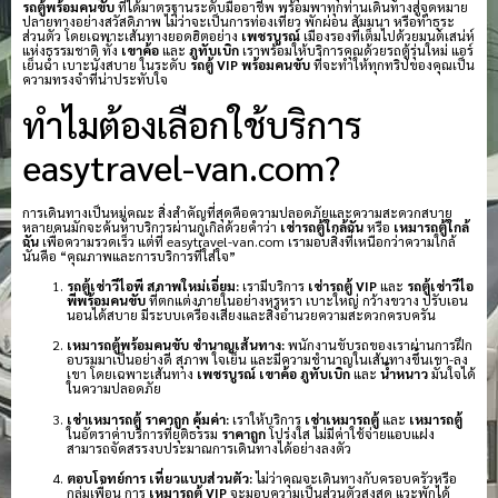
รถตู้พร้อมคนขับ
ที่ได้มาตรฐานระดับมืออาชีพ พร้อมพาทุกท่านเดินทางสู่จุดหมาย
ปลายทางอย่างสวัสดิภาพ ไม่ว่าจะเป็นการท่องเที่ยว พักผ่อน สัมมนา หรือทำธุระ
ส่วนตัว โดยเฉพาะเส้นทางยอดฮิตอย่าง
เพชรบูรณ์
เมืองรองที่เต็มไปด้วยมนต์เสน่ห์
แห่งธรรมชาติ ทั้ง
เขาค้อ
และ
ภูทับเบิก
เราพร้อมให้บริการคุณด้วยรถตู้รุ่นใหม่ แอร์
เย็นฉ่ำ เบาะนั่งสบาย ในระดับ
รถตู้ VIP พร้อมคนขับ
ที่จะทำให้ทุกทริปของคุณเป็น
ความทรงจำที่น่าประทับใจ
ทำไมต้องเลือกใช้บริการ
easytravel-van.com?
การเดินทางเป็นหมู่คณะ สิ่งสำคัญที่สุดคือความปลอดภัยและความสะดวกสบาย
หลายคนมักจะค้นหาบริการผ่านกูเกิลด้วยคำว่า
เช่ารถตู้ใกล้ฉัน
หรือ
เหมารถตู้ใกล้
ฉัน
เพื่อความรวดเร็ว แต่ที่ easytravel-van.com เรามอบสิ่งที่เหนือกว่าความใกล้
นั่นคือ “คุณภาพและการบริการที่ใส่ใจ”
รถตู้เช่าวีไอพี สภาพใหม่เอี่ยม:
เรามีบริการ
เช่ารถตู้ VIP
และ
รถตู้เช่าวีไอ
พีพร้อมคนขับ
ที่ตกแต่งภายในอย่างหรูหรา เบาะใหญ่ กว้างขวาง ปรับเอน
นอนได้สบาย มีระบบเครื่องเสียงและสิ่งอำนวยความสะดวกครบครัน
เหมารถตู้พร้อมคนขับ ชำนาญเส้นทาง:
พนักงานขับรถของเราผ่านการฝึก
อบรมมาเป็นอย่างดี สุภาพ ใจเย็น และมีความชำนาญในเส้นทางขึ้นเขา-ลง
เขา โดยเฉพาะเส้นทาง
เพชรบูรณ์
เขาค้อ
ภูทับเบิก
และ
น้ำหนาว
มั่นใจได้
ในความปลอดภัย
เช่าเหมารถตู้ ราคาถูก คุ้มค่า:
เราให้บริการ
เช่าเหมารถตู้
และ
เหมารถตู้
ในอัตราค่าบริการที่ยุติธรรม
ราคาถูก
โปร่งใส ไม่มีค่าใช้จ่ายแอบแฝง
สามารถจัดสรรงบประมาณการเดินทางได้อย่างลงตัว
ตอบโจทย์การ เที่ยวแบบส่วนตัว:
ไม่ว่าคุณจะเดินทางกับครอบครัวหรือ
กลุ่มเพื่อน การ
เหมารถตู้ VIP
จะมอบความเป็นส่วนตัวสูงสุด แวะพักได้