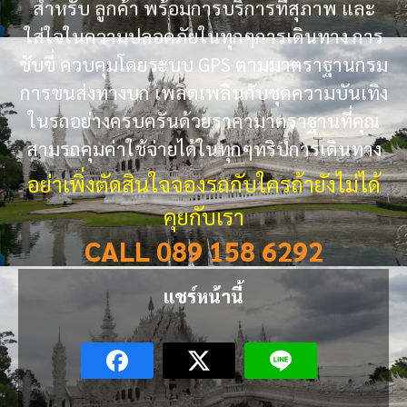
สำหรับ ลูกค้า พร้อมการบริการที่สุภาพ และ
ใส่ใจในความปลอดภัยในทุกๆการเดินทาง การ
ขับขี่ ควบคุมโดยระบบ GPS ตามมาตราฐานกรม
การขนส่งทางบก เพลิดเพลินกับชุดความบันเทิง
ในรถอย่างครบครันด้วยราคามาตราฐานที่คุณ
สามรถคุมค่าใช้จ่ายได้ในทุกๆทริปการเดินทาง
อย่าเพิ่งตัดสินใจจองรถกับใครถ้ายังไม่ได้
คุยกับเรา
CALL 089 158 6292
แชร์หน้านี้