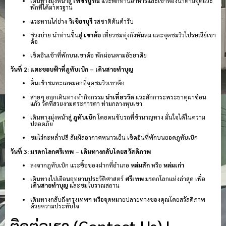
เดินทางมุ่งหน้าสู่
เพชรบูรณ์
แวะพักทานอาหารและเข้าห้องน้ำตามจุดแวะ
พักที่ได้มาตรฐาน
แวะทานไก่ย่าง
วิเชียรบุรี
รสชาติต้นตำรับ
ช่วงบ่าย นำท่านขึ้นสู่
เขาค้อ
เที่ยวชมทุ่งกังหันลม และจุดชมวิวไปรษณีย์เขา
ค้อ
เช็คอินเข้าที่พักบนเขาค้อ พักผ่อนตามอัธยาศัย
วันที่ 2: แตะขอบฟ้าที่ภูทับเบิก – เดินสายทำบุญ
ตื่นเช้าชมทะเลหมอกที่จุดชมวิวเขาค้อ
สายๆ ออกเดินทางทำกิจกรรม
นำเที่ยววัด
แวะสักการะพระธาตุผาซ่อน
แก้ว วัดที่สวยงามตระการตา ท่ามกลางหุบเขา
เดินทางมุ่งหน้าสู่
ภูทับเบิก
โดยคนขับรถที่ชำนาญทาง มั่นใจได้ในความ
ปลอดภัย
ชมไร่กะหล่ำปลี สัมผัสอากาศหนาวเย็น เช็คอินที่พักบนยอดภูทับเบิก
วันที่ 3: มรดกโลกศรีเทพ – เดินทางกลับโดยสวัสดิภาพ
ลงจากภูทับเบิก แวะซื้อของฝากที่อำเภอ
หล่มสัก
หรือ
หล่มเก่า
เดินทางไปเยือนอุทยานประวัติศาสตร์
ศรีเทพ
มรดกโลกแห่งล่าสุด เพื่อ
เดินสายทำบุญ
และชมโบราณสถาน
เดินทางกลับถึงกรุงเทพฯ หรือจุดหมายปลายทางของคุณโดยสวัสดิภาพ
ด้วยความประทับใจ
ติดต่อเรา (Contact Us) |