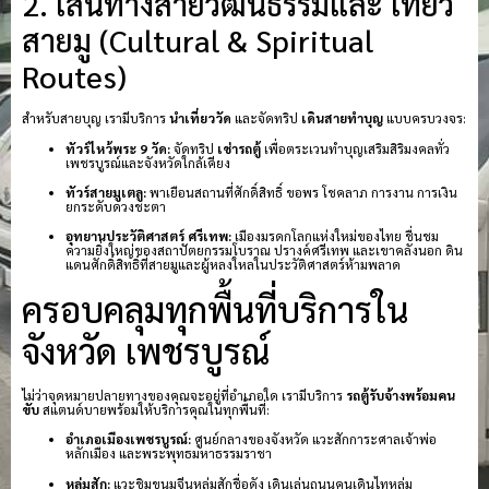
2. เส้นทางสายวัฒนธรรมและ เที่ยว
สายมู (Cultural & Spiritual
Routes)
สำหรับสายบุญ เรามีบริการ
นำเที่ยววัด
และจัดทริป
เดินสายทำบุญ
แบบครบวงจร:
ทัวร์ไหว้พระ 9 วัด:
จัดทริป
เช่ารถตู้
เพื่อตระเวนทำบุญเสริมสิริมงคลทั่ว
เพชรบูรณ์และจังหวัดใกล้เคียง
ทัวร์สายมูเตลู:
พาเยือนสถานที่ศักดิ์สิทธิ์ ขอพร โชคลาภ การงาน การเงิน
ยกระดับดวงชะตา
อุทยานประวัติศาสตร์ ศรีเทพ:
เมืองมรดกโลกแห่งใหม่ของไทย ชื่นชม
ความยิ่งใหญ่ของสถาปัตยกรรมโบราณ ปรางค์ศรีเทพ และเขาคลังนอก ดิน
แดนศักดิ์สิทธิ์ที่สายมูและผู้หลงใหลในประวัติศาสตร์ห้ามพลาด
ครอบคลุมทุกพื้นที่บริการใน
จังหวัด เพชรบูรณ์
ไม่ว่าจุดหมายปลายทางของคุณจะอยู่ที่อำเภอใด เรามีบริการ
รถตู้รับจ้างพร้อมคน
ขับ
สแตนด์บายพร้อมให้บริการคุณในทุกพื้นที่:
อำเภอเมืองเพชรบูรณ์:
ศูนย์กลางของจังหวัด แวะสักการะศาลเจ้าพ่อ
หลักเมือง และพระพุทธมหาธรรมราชา
หล่มสัก:
แวะชิมขนมจีนหล่มสักชื่อดัง เดินเล่นถนนคนเดินไทหล่ม