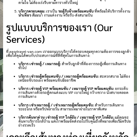
ตามใจ ไม่ต้องเร่งรีบตามตารางทัวร์ใหญ่
บริการครอบคลุม:
เราเป็น
รถตู้รับจ้างพร้อมคนขับ
ที่พร้อมให้บริการทั้งงาน
นำเที่ยว
สัมมนา งานแต่งงาน หรือรับ-ส่งสนามบิน
รูปแบบบริการของเรา (Our
Services)
ที่ easytravel-van.com เราออกแบบบริการให้ครอบคลุมทุกความต้องการของลูกค้า
เพื่อให้คุณได้พบกับประสบการณ์ที่ดีที่สุดในการเดินทาง:
บริการ เช่ารถตู้ / เหมารถตู้:
สำหรับลูกค้าที่ต้องการรถตู้เพื่อการเดินทาง
ทั่วไป
บริการ เช่ารถตู้พร้อมคนขับ / เหมารถตู้พร้อมคนขับ:
สะดวกสบาย ไม่ต้อง
เหนื่อยขับรถเอง พร้อมคนขับมืออาชีพ
บริการ เช่ารถตู้ VIP พร้อมคนขับ / เหมารถตู้ VIP พร้อมคนขับ:
ยกระดับ
การเดินทางด้วยรถตู้ตกแต่งแบบ VIP เบาะใหญ่ กว้างขวาง นั่งสบายตลอด
การเดินทาง
บริการ เช่าเหมารถตู้ / เช่าเหมารถตู้พร้อมคนขับ:
สำหรับการเดินทาง
ระยะไกล หรือทริปหลายวัน สามารถเหมาจ่ายในราคาพิเศษ
บริการค้นหาด่วน เช่ารถตู้ VIP ใกล้ฉัน / เหมารถตู้ VIP ใกล้ฉัน:
แม้คุณจะ
ค้นหาบริการใกล้บ้าน แต่เราพร้อมจัดส่งรถไปรับคุณถึงที่หมายเพื่อเริ่มทริปอ
ย่างรวดเร็ว