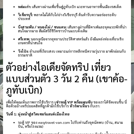
หล่มเก่า:
เส้นทางผ่านเพื่อขึ้นสู่ภูทับเบิก แวะทานอาหารพื้นเมืองรสเด็ด
วิเชียรบุรี:
พลาดไม่ได้กับไก่ย่างวิเชียรบุรี ต้นตำรับความอร่อยระดับ
ประเทศ
บึงสามพัน / หนองไผ่ / ชนแดน:
เส้นทางผ่านที่มีคาเฟ่และจุดแวะพักที่น่า
สนใจมากมาย สัมผัสวิถีชีวิตชาวบ้านแบบดั้งเดิม
ศรีเทพ:
นอกเหนือจากอุทยานประวัติศาสตร์แล้ว ยังมีแหล่งท่องเที่ยวเชิง
เกษตรที่น่าสนใจ
วังโป่ง:
อำเภอที่เงียบสงบ เหมาะแก่การหลีกหนีความวุ่นวาย มาพักผ่อนกับ
ธรรมชาติ
ตัวอย่างไอเดียจัดทริป เที่ยว
แบบส่วนตัว 3 วัน 2 คืน (เขาค้อ-
ภูทับเบิก)
เพื่อให้คุณเห็นภาพการใช้บริการ
เช่ารถตู้ VIP พร้อมคนขับ
ของเราได้ชัดเจนขึ้น นี่
คือตัวอย่างทริปยอดฮิตที่ลูกค้ามักใช้บริการ
ทัวร์พาเที่ยว
กับเรา:
วันที่ 1: มุ่งหน้าสู่สวิตเซอร์แลนด์เมืองไทย
รถตู้ VIP ของ easytravel-van.com ไปรับท่านถึงจุดนัดพบ (บ้าน, สนาม
บิน, หรือโรงแรม)