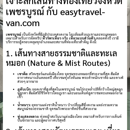
เจาะลึกเส้นทางท่องเที่ยวจังหวัด
เพชรบูรณ์ กับ easytravel-
van.com
เพชรบูรณ์
เป็นจังหวัดที่มีภูมิประเทศงดงาม โอบล้อมด้วยภูเขาและทะเลหมอก
เหมาะสำหรับการจัดทริป
ทัวร์พาเที่ยว
หรือ
เที่ยวแบบส่วนตัว
ตลอดทั้งปี เรามี
บริการรถตู้ครอบคลุมทุกอำเภอและสถานที่ท่องเที่ยวสำคัญ ดังนี้:
1. เส้นทางสายธรรมชาติและทะเล
หมอก (Nature & Mist Routes)
เขาค้อ:
สวิตเซอร์แลนด์เมืองไทย จุดชมทะเลหมอกที่สวยงามที่สุด สัมผัส
อากาศหนาวเย็นตลอดปี เที่ยวชมทุ่งกังหันลม พระตำหนักเขาค้อ และคาเฟ่
สวยๆ มากมาย
ภูทับเบิก:
ยอดเขาที่สูงที่สุดในเพชรบูรณ์ ชมไร่กะหล่ำปลีที่กว้างใหญ่สุดลูก
หูลูกตา สัมผัสวิถีชีวิตชาวไทยภูเขา และนอนเต็นท์ดูดาวชมทะเลหมอกยาม
เช้า
น้ำหนาว:
อุทยานแห่งชาติน้ำหนาว ป่าเปลี่ยนสีที่งดงาม แหล่งรวมความ
สมบูรณ์ของธรรมชาติ จุดชมวิวพระอาทิตย์ขึ้นที่สวยงาม
ทุ่งแสลงหลวง:
ทุ่งหญ้าสะวันนาแห่งเมืองไทย เหมาะสำหรับการกางเต็นท์
ปั่นจักรยาน และสูดอากาศบริสุทธิ์