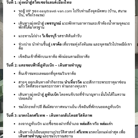
วันที่ 1: มุ่งหน้าสู่สวิตเซอร์แลนด์เมืองไทย
รถตู้ VIP ของ easytravel-van.com ไปรับท่านถึงจุดนัดพบ (บ้าน, สนาม
บิน, หรือโรงแรม)
เดินทางมุ่งหน้าสู่
เพชรบูรณ์
แวะพักทานอาหารและเข้าห้องน้ำตามจุดแวะ
พักที่ได้มาตรฐาน
แวะทานไก่ย่าง
วิเชียรบุรี
รสชาติต้นตำรับ
ช่วงบ่าย นำท่านขึ้นสู่
เขาค้อ
เที่ยวชมทุ่งกังหันลม และจุดชมวิวไปรษณีย์เขา
ค้อ
เช็คอินเข้าที่พักบนเขาค้อ พักผ่อนตามอัธยาศัย
วันที่ 2: แตะขอบฟ้าที่ภูทับเบิก – เดินสายทำบุญ
ตื่นเช้าชมทะเลหมอกที่จุดชมวิวเขาค้อ
สายๆ ออกเดินทางทำกิจกรรม
นำเที่ยววัด
แวะสักการะพระธาตุผาซ่อน
แก้ว วัดที่สวยงามตระการตา ท่ามกลางหุบเขา
เดินทางมุ่งหน้าสู่
ภูทับเบิก
โดยคนขับรถที่ชำนาญทาง มั่นใจได้ในความ
ปลอดภัย
ชมไร่กะหล่ำปลี สัมผัสอากาศหนาวเย็น เช็คอินที่พักบนยอดภูทับเบิก
วันที่ 3: มรดกโลกศรีเทพ – เดินทางกลับโดยสวัสดิภาพ
ลงจากภูทับเบิก แวะซื้อของฝากที่อำเภอ
หล่มสัก
หรือ
หล่มเก่า
เดินทางไปเยือนอุทยานประวัติศาสตร์
ศรีเทพ
มรดกโลกแห่งล่าสุด เพื่อ
เดินสายทำบุญ
และชมโบราณสถาน