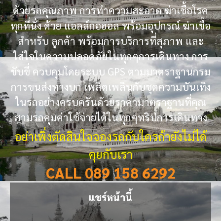
ด้วยรถคุณภาพ การทำความสะอาด ฆ่าเชื้อโรค
ทุกที่นั่ง ด้วย แอลล์กอฮอล พร้อมอุปกรณ์ ฆ่าเชื้อ
สำหรับ ลูกค้า พร้อมการบริการที่สุภาพ และ
ใส่ใจในความปลอดภัยในทุกๆการเดินทาง การ
ขับขี่ ควบคุมโดยระบบ GPS ตามมาตราฐานกรม
การขนส่งทางบก เพลิดเพลินกับชุดความบันเทิง
ในรถอย่างครบครันด้วยราคามาตราฐานที่คุณ
สามรถคุมค่าใช้จ่ายได้ในทุกๆทริปการเดินทาง
อย่าเพิ่งตัดสินใจจองรถกับใครถ้ายังไม่ได้
คุยกับเรา
CALL 089 158 6292
แชร์หน้านี้