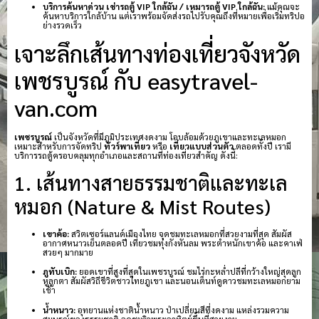
บริการค้นหาด่วน เช่ารถตู้ VIP ใกล้ฉัน / เหมารถตู้ VIP ใกล้ฉัน:
แม้คุณจะ
ค้นหาบริการใกล้บ้าน แต่เราพร้อมจัดส่งรถไปรับคุณถึงที่หมายเพื่อเริ่มทริปอ
ย่างรวดเร็ว
เจาะลึกเส้นทางท่องเที่ยวจังหวัด
เพชรบูรณ์ กับ easytravel-
van.com
เพชรบูรณ์
เป็นจังหวัดที่มีภูมิประเทศงดงาม โอบล้อมด้วยภูเขาและทะเลหมอก
เหมาะสำหรับการจัดทริป
ทัวร์พาเที่ยว
หรือ
เที่ยวแบบส่วนตัว
ตลอดทั้งปี เรามี
บริการรถตู้ครอบคลุมทุกอำเภอและสถานที่ท่องเที่ยวสำคัญ ดังนี้:
1. เส้นทางสายธรรมชาติและทะเล
หมอก (Nature & Mist Routes)
เขาค้อ:
สวิตเซอร์แลนด์เมืองไทย จุดชมทะเลหมอกที่สวยงามที่สุด สัมผัส
อากาศหนาวเย็นตลอดปี เที่ยวชมทุ่งกังหันลม พระตำหนักเขาค้อ และคาเฟ่
สวยๆ มากมาย
ภูทับเบิก:
ยอดเขาที่สูงที่สุดในเพชรบูรณ์ ชมไร่กะหล่ำปลีที่กว้างใหญ่สุดลูก
หูลูกตา สัมผัสวิถีชีวิตชาวไทยภูเขา และนอนเต็นท์ดูดาวชมทะเลหมอกยาม
เช้า
น้ำหนาว:
อุทยานแห่งชาติน้ำหนาว ป่าเปลี่ยนสีที่งดงาม แหล่งรวมความ
สมบูรณ์ของธรรมชาติ จุดชมวิวพระอาทิตย์ขึ้นที่สวยงาม