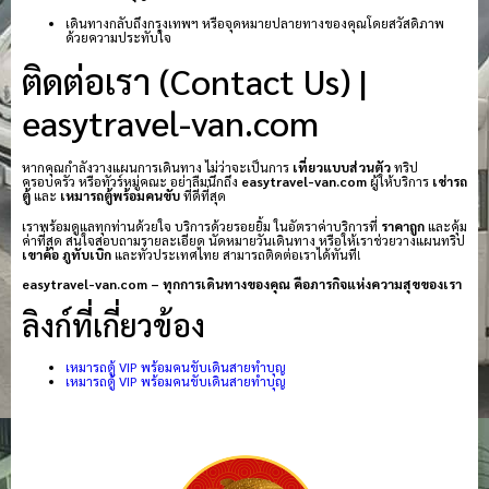
เดินทางกลับถึงกรุงเทพฯ หรือจุดหมายปลายทางของคุณโดยสวัสดิภาพ
ด้วยความประทับใจ
ติดต่อเรา (Contact Us) |
easytravel-van.com
หากคุณกำลังวางแผนการเดินทาง ไม่ว่าจะเป็นการ
เที่ยวแบบส่วนตัว
ทริป
ครอบครัว หรือทัวร์หมู่คณะ อย่าลืมนึกถึง
easytravel-van.com
ผู้ให้บริการ
เช่ารถ
ตู้
และ
เหมารถตู้พร้อมคนขับ
ที่ดีที่สุด
เราพร้อมดูแลทุกท่านด้วยใจ บริการด้วยรอยยิ้ม ในอัตราค่าบริการที่
ราคาถูก
และคุ้ม
ค่าที่สุด สนใจสอบถามรายละเอียด นัดหมายวันเดินทาง หรือให้เราช่วยวางแผนทริป
เขาค้อ
ภูทับเบิก
และทั่วประเทศไทย สามารถติดต่อเราได้ทันที!
easytravel-van.com – ทุกการเดินทางของคุณ คือภารกิจแห่งความสุขของเรา
ลิงก์ที่เกี่ยวข้อง
เหมารถตู้ VIP พร้อมคนขับเดินสายทำบุญ
เหมารถตู้ VIP พร้อมคนขับเดินสายทำบุญ