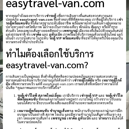
easytravel-van.com
หากคุณกำลังมองหาบริการ
เช่ารถตู้
เพื่อการเดินทางที่แสนสะดวกสบายและ
ปลอดภัย
easytravel-van.com
คือคำตอบที่ดีที่สุดของคุณ เราคือผู้ให้บริการ
เช่า
รถตู้พร้อมคนขับ
ที่ได้มาตรฐานระดับมืออาชีพ พร้อมพาทุกท่านเดินทางสู่จุดหมาย
ปลายทางอย่างสวัสดิภาพ ไม่ว่าจะเป็นการท่องเที่ยว พักผ่อน สัมมนา หรือทำธุระ
ส่วนตัว โดยเฉพาะเส้นทางยอดฮิตอย่าง
เพชรบูรณ์
เมืองรองที่เต็มไปด้วยมนต์เสน่ห์
แห่งธรรมชาติ ทั้ง
เขาค้อ
และ
ภูทับเบิก
เราพร้อมให้บริการคุณด้วยรถตู้รุ่นใหม่ แอร์
เย็นฉ่ำ เบาะนั่งสบาย ในระดับ
รถตู้ VIP พร้อมคนขับ
ที่จะทำให้ทุกทริปของคุณเป็น
ความทรงจำที่น่าประทับใจ
ทำไมต้องเลือกใช้บริการ
easytravel-van.com?
การเดินทางเป็นหมู่คณะ สิ่งสำคัญที่สุดคือความปลอดภัยและความสะดวกสบาย
หลายคนมักจะค้นหาบริการผ่านกูเกิลด้วยคำว่า
เช่ารถตู้ใกล้ฉัน
หรือ
เหมารถตู้ใกล้
ฉัน
เพื่อความรวดเร็ว แต่ที่ easytravel-van.com เรามอบสิ่งที่เหนือกว่าความใกล้
นั่นคือ “คุณภาพและการบริการที่ใส่ใจ”
รถตู้เช่าวีไอพี สภาพใหม่เอี่ยม:
เรามีบริการ
เช่ารถตู้ VIP
และ
รถตู้เช่าวีไอ
พีพร้อมคนขับ
ที่ตกแต่งภายในอย่างหรูหรา เบาะใหญ่ กว้างขวาง ปรับเอน
นอนได้สบาย มีระบบเครื่องเสียงและสิ่งอำนวยความสะดวกครบครัน
เหมารถตู้พร้อมคนขับ ชำนาญเส้นทาง:
พนักงานขับรถของเราผ่านการฝึก
อบรมมาเป็นอย่างดี สุภาพ ใจเย็น และมีความชำนาญในเส้นทางขึ้นเขา-ลง
เขา โดยเฉพาะเส้นทาง
เพชรบูรณ์
เขาค้อ
ภูทับเบิก
และ
น้ำหนาว
มั่นใจได้
ในความปลอดภัย