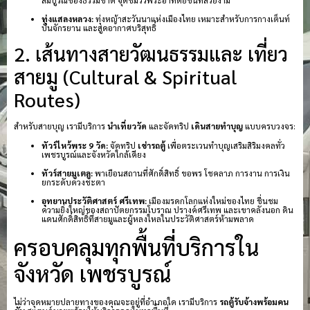
ทุ่งแสลงหลวง:
ทุ่งหญ้าสะวันนาแห่งเมืองไทย เหมาะสำหรับการกางเต็นท์
ปั่นจักรยาน และสูดอากาศบริสุทธิ์
2. เส้นทางสายวัฒนธรรมและ เที่ยว
สายมู (Cultural & Spiritual
Routes)
สำหรับสายบุญ เรามีบริการ
นำเที่ยววัด
และจัดทริป
เดินสายทำบุญ
แบบครบวงจร:
ทัวร์ไหว้พระ 9 วัด:
จัดทริป
เช่ารถตู้
เพื่อตระเวนทำบุญเสริมสิริมงคลทั่ว
เพชรบูรณ์และจังหวัดใกล้เคียง
ทัวร์สายมูเตลู:
พาเยือนสถานที่ศักดิ์สิทธิ์ ขอพร โชคลาภ การงาน การเงิน
ยกระดับดวงชะตา
อุทยานประวัติศาสตร์ ศรีเทพ:
เมืองมรดกโลกแห่งใหม่ของไทย ชื่นชม
ความยิ่งใหญ่ของสถาปัตยกรรมโบราณ ปรางค์ศรีเทพ และเขาคลังนอก ดิน
แดนศักดิ์สิทธิ์ที่สายมูและผู้หลงใหลในประวัติศาสตร์ห้ามพลาด
ครอบคลุมทุกพื้นที่บริการใน
จังหวัด เพชรบูรณ์
ไม่ว่าจุดหมายปลายทางของคุณจะอยู่ที่อำเภอใด เรามีบริการ
รถตู้รับจ้างพร้อมคน