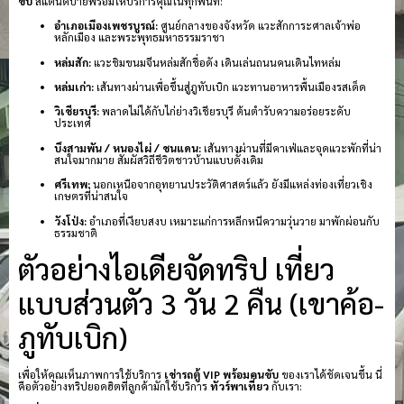
ขับ
สแตนด์บายพร้อมให้บริการคุณในทุกพื้นที่:
อำเภอเมืองเพชรบูรณ์:
ศูนย์กลางของจังหวัด แวะสักการะศาลเจ้าพ่อ
หลักเมือง และพระพุทธมหาธรรมราชา
หล่มสัก:
แวะชิมขนมจีนหล่มสักชื่อดัง เดินเล่นถนนคนเดินไทหล่ม
หล่มเก่า:
เส้นทางผ่านเพื่อขึ้นสู่ภูทับเบิก แวะทานอาหารพื้นเมืองรสเด็ด
วิเชียรบุรี:
พลาดไม่ได้กับไก่ย่างวิเชียรบุรี ต้นตำรับความอร่อยระดับ
ประเทศ
บึงสามพัน / หนองไผ่ / ชนแดน:
เส้นทางผ่านที่มีคาเฟ่และจุดแวะพักที่น่า
สนใจมากมาย สัมผัสวิถีชีวิตชาวบ้านแบบดั้งเดิม
ศรีเทพ:
นอกเหนือจากอุทยานประวัติศาสตร์แล้ว ยังมีแหล่งท่องเที่ยวเชิง
เกษตรที่น่าสนใจ
วังโป่ง:
อำเภอที่เงียบสงบ เหมาะแก่การหลีกหนีความวุ่นวาย มาพักผ่อนกับ
ธรรมชาติ
ตัวอย่างไอเดียจัดทริป เที่ยว
แบบส่วนตัว 3 วัน 2 คืน (เขาค้อ-
ภูทับเบิก)
เพื่อให้คุณเห็นภาพการใช้บริการ
เช่ารถตู้ VIP พร้อมคนขับ
ของเราได้ชัดเจนขึ้น นี่
คือตัวอย่างทริปยอดฮิตที่ลูกค้ามักใช้บริการ
ทัวร์พาเที่ยว
กับเรา: