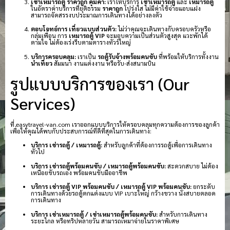
เช่าเหมารถตู้ ราคาถูก คุ้มค่า:
เราให้บริการ
เช่าเหมารถตู้
และ
เหมารถตู้
ในอัตราค่าบริการที่ยุติธรรม
ราคาถูก
โปร่งใส ไม่มีค่าใช้จ่ายแอบแฝง
สามารถจัดสรรงบประมาณการเดินทางได้อย่างลงตัว
ตอบโจทย์การ เที่ยวแบบส่วนตัว:
ไม่ว่าคุณจะเดินทางกับครอบครัวหรือ
กลุ่มเพื่อน การ
เหมารถตู้ VIP
จะมอบความเป็นส่วนตัวสูงสุด แวะพักได้
ตามใจ ไม่ต้องเร่งรีบตามตารางทัวร์ใหญ่
บริการครอบคลุม:
เราเป็น
รถตู้รับจ้างพร้อมคนขับ
ที่พร้อมให้บริการทั้งงาน
นำเที่ยว
สัมมนา งานแต่งงาน หรือรับ-ส่งสนามบิน
รูปแบบบริการของเรา (Our
Services)
ที่ easytravel-van.com เราออกแบบบริการให้ครอบคลุมทุกความต้องการของลูกค้า
เพื่อให้คุณได้พบกับประสบการณ์ที่ดีที่สุดในการเดินทาง:
บริการ เช่ารถตู้ / เหมารถตู้:
สำหรับลูกค้าที่ต้องการรถตู้เพื่อการเดินทาง
ทั่วไป
บริการ เช่ารถตู้พร้อมคนขับ / เหมารถตู้พร้อมคนขับ:
สะดวกสบาย ไม่ต้อง
เหนื่อยขับรถเอง พร้อมคนขับมืออาชีพ
บริการ เช่ารถตู้ VIP พร้อมคนขับ / เหมารถตู้ VIP พร้อมคนขับ:
ยกระดับ
การเดินทางด้วยรถตู้ตกแต่งแบบ VIP เบาะใหญ่ กว้างขวาง นั่งสบายตลอด
การเดินทาง
บริการ เช่าเหมารถตู้ / เช่าเหมารถตู้พร้อมคนขับ:
สำหรับการเดินทาง
ระยะไกล หรือทริปหลายวัน สามารถเหมาจ่ายในราคาพิเศษ