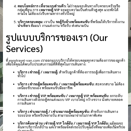
ตอบโจทย์การ เที่ยวแบบส่วนตัว:
ไม่ว่าคุณจะเดินทางกับครอบครัวหรือ
กลุ่มเพื่อน การ
เหมารถตู้ VIP
จะมอบความเป็นส่วนตัวสูงสุด แวะพักได้
ตามใจ ไม่ต้องเร่งรีบตามตารางทัวร์ใหญ่
บริการครอบคลุม:
เราเป็น
รถตู้รับจ้างพร้อมคนขับ
ที่พร้อมให้บริการทั้งงาน
นำเที่ยว
สัมมนา งานแต่งงาน หรือรับ-ส่งสนามบิน
รูปแบบบริการของเรา (Our
Services)
ที่ easytravel-van.com เราออกแบบบริการให้ครอบคลุมทุกความต้องการของลูกค้า
เพื่อให้คุณได้พบกับประสบการณ์ที่ดีที่สุดในการเดินทาง:
บริการ เช่ารถตู้ / เหมารถตู้:
สำหรับลูกค้าที่ต้องการรถตู้เพื่อการเดินทาง
ทั่วไป
บริการ เช่ารถตู้พร้อมคนขับ / เหมารถตู้พร้อมคนขับ:
สะดวกสบาย ไม่ต้อง
เหนื่อยขับรถเอง พร้อมคนขับมืออาชีพ
บริการ เช่ารถตู้ VIP พร้อมคนขับ / เหมารถตู้ VIP พร้อมคนขับ:
ยกระดับ
การเดินทางด้วยรถตู้ตกแต่งแบบ VIP เบาะใหญ่ กว้างขวาง นั่งสบายตลอด
การเดินทาง
บริการ เช่าเหมารถตู้ / เช่าเหมารถตู้พร้อมคนขับ:
สำหรับการเดินทาง
ระยะไกล หรือทริปหลายวัน สามารถเหมาจ่ายในราคาพิเศษ
บริการค้นหาด่วน เช่ารถตู้ VIP ใกล้ฉัน / เหมารถตู้ VIP ใกล้ฉัน:
แม้คุณจะ
ค้นหาบริการใกล้บ้าน แต่เราพร้อมจัดส่งรถไปรับคุณถึงที่หมายเพื่อเริ่มทริปอ
ย่างรวดเร็ว