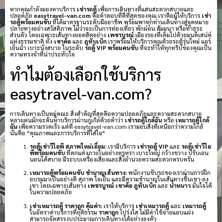
หากคุณกำลังมองหาบริการ
เช่ารถตู้
เพื่อการเดินทางที่แสนสะดวกสบายและ
ปลอดภัย
easytravel-van.com
คือคำตอบที่ดีที่สุดของคุณ เราคือผู้ให้บริการ
เช่า
รถตู้พร้อมคนขับ
ที่ได้มาตรฐานระดับมืออาชีพ พร้อมพาทุกท่านเดินทางสู่จุดหมาย
ปลายทางอย่างสวัสดิภาพ ไม่ว่าจะเป็นการท่องเที่ยว พักผ่อน สัมมนา หรือทำธุระ
ส่วนตัว โดยเฉพาะเส้นทางยอดฮิตอย่าง
เพชรบูรณ์
เมืองรองที่เต็มไปด้วยมนต์เสน่ห์
แห่งธรรมชาติ ทั้ง
เขาค้อ
และ
ภูทับเบิก
เราพร้อมให้บริการคุณด้วยรถตู้รุ่นใหม่ แอร์
เย็นฉ่ำ เบาะนั่งสบาย ในระดับ
รถตู้ VIP พร้อมคนขับ
ที่จะทำให้ทุกทริปของคุณเป็น
ความทรงจำที่น่าประทับใจ
ทำไมต้องเลือกใช้บริการ
easytravel-van.com?
การเดินทางเป็นหมู่คณะ สิ่งสำคัญที่สุดคือความปลอดภัยและความสะดวกสบาย
หลายคนมักจะค้นหาบริการผ่านกูเกิลด้วยคำว่า
เช่ารถตู้ใกล้ฉัน
หรือ
เหมารถตู้ใกล้
ฉัน
เพื่อความรวดเร็ว แต่ที่ easytravel-van.com เรามอบสิ่งที่เหนือกว่าความใกล้
นั่นคือ “คุณภาพและการบริการที่ใส่ใจ”
รถตู้เช่าวีไอพี สภาพใหม่เอี่ยม:
เรามีบริการ
เช่ารถตู้ VIP
และ
รถตู้เช่าวีไอ
พีพร้อมคนขับ
ที่ตกแต่งภายในอย่างหรูหรา เบาะใหญ่ กว้างขวาง ปรับเอน
นอนได้สบาย มีระบบเครื่องเสียงและสิ่งอำนวยความสะดวกครบครัน
เหมารถตู้พร้อมคนขับ ชำนาญเส้นทาง:
พนักงานขับรถของเราผ่านการฝึก
อบรมมาเป็นอย่างดี สุภาพ ใจเย็น และมีความชำนาญในเส้นทางขึ้นเขา-ลง
เขา โดยเฉพาะเส้นทาง
เพชรบูรณ์
เขาค้อ
ภูทับเบิก
และ
น้ำหนาว
มั่นใจได้
ในความปลอดภัย
เช่าเหมารถตู้ ราคาถูก คุ้มค่า:
เราให้บริการ
เช่าเหมารถตู้
และ
เหมารถตู้
ในอัตราค่าบริการที่ยุติธรรม
ราคาถูก
โปร่งใส ไม่มีค่าใช้จ่ายแอบแฝง
สามารถจัดสรรงบประมาณการเดินทางได้อย่างลงตัว