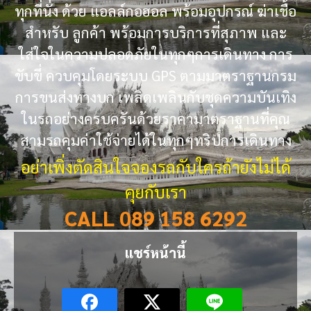
ทุกที่นั่ง ด้วย แอลล์กอฮอล พร้อมอุปกรณ์ ฆ่าเชื้อ
สำหรับ ลูกค้า พร้อมการบริการที่สุภาพ และ
ใส่ใจในความปลอดภัยในทุกๆการเดินทาง การ
ขับขี่ ควบคุมโดยระบบ GPS ตามมาตราฐานกรม
การขนส่งทางบก เพลิดเพลินกับชุดความบันเทิง
ในรถอย่างครบครันด้วยราคามาตราฐานที่คุณ
สามรถคุมค่าใช้จ่ายได้ในทุกๆทริปการเดินทาง
อย่าเพิ่งตัดสินใจจองรถกับใครถ้ายังไม่ได้
คุยกับเรา
CALL 089 158 6292
แชร์หน้านี้