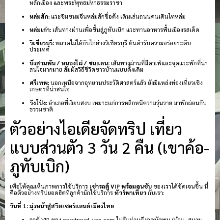
หลักเมือง และพระพุทธมหาธรรมราชา
หล่มสัก:
แวะชิมขนมจีนหล่มสักชื่อดัง เดินเล่นถนนคนเดินไทหล่ม
หล่มเก่า:
เส้นทางผ่านเพื่อขึ้นสู่ภูทับเบิก แวะทานอาหารพื้นเมืองรสเด็ด
วิเชียรบุรี:
พลาดไม่ได้กับไก่ย่างวิเชียรบุรี ต้นตำรับความอร่อยระดับ
ประเทศ
บึงสามพัน / หนองไผ่ / ชนแดน:
เส้นทางผ่านที่มีคาเฟ่และจุดแวะพักที่น่า
สนใจมากมาย สัมผัสวิถีชีวิตชาวบ้านแบบดั้งเดิม
ศรีเทพ:
นอกเหนือจากอุทยานประวัติศาสตร์แล้ว ยังมีแหล่งท่องเที่ยวเชิง
เกษตรที่น่าสนใจ
วังโป่ง:
อำเภอที่เงียบสงบ เหมาะแก่การหลีกหนีความวุ่นวาย มาพักผ่อนกับ
ธรรมชาติ
ตัวอย่างไอเดียจัดทริป เที่ยว
แบบส่วนตัว 3 วัน 2 คืน (เขาค้อ-
ภูทับเบิก)
เพื่อให้คุณเห็นภาพการใช้บริการ
เช่ารถตู้ VIP พร้อมคนขับ
ของเราได้ชัดเจนขึ้น นี่
คือตัวอย่างทริปยอดฮิตที่ลูกค้ามักใช้บริการ
ทัวร์พาเที่ยว
กับเรา:
วันที่ 1: มุ่งหน้าสู่สวิตเซอร์แลนด์เมืองไทย
รถตู้ VIP ของ easytravel-van.com ไปรับท่านถึงจุดนัดพบ (บ้าน, สนาม