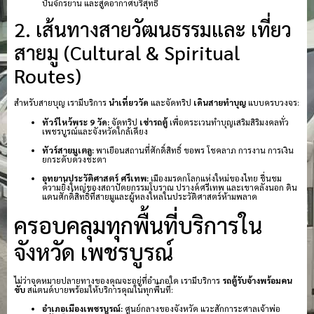
ปั่นจักรยาน และสูดอากาศบริสุทธิ์
2. เส้นทางสายวัฒนธรรมและ เที่ยว
สายมู (Cultural & Spiritual
Routes)
สำหรับสายบุญ เรามีบริการ
นำเที่ยววัด
และจัดทริป
เดินสายทำบุญ
แบบครบวงจร:
ทัวร์ไหว้พระ 9 วัด:
จัดทริป
เช่ารถตู้
เพื่อตระเวนทำบุญเสริมสิริมงคลทั่ว
เพชรบูรณ์และจังหวัดใกล้เคียง
ทัวร์สายมูเตลู:
พาเยือนสถานที่ศักดิ์สิทธิ์ ขอพร โชคลาภ การงาน การเงิน
ยกระดับดวงชะตา
อุทยานประวัติศาสตร์ ศรีเทพ:
เมืองมรดกโลกแห่งใหม่ของไทย ชื่นชม
ความยิ่งใหญ่ของสถาปัตยกรรมโบราณ ปรางค์ศรีเทพ และเขาคลังนอก ดิน
แดนศักดิ์สิทธิ์ที่สายมูและผู้หลงใหลในประวัติศาสตร์ห้ามพลาด
ครอบคลุมทุกพื้นที่บริการใน
จังหวัด เพชรบูรณ์
ไม่ว่าจุดหมายปลายทางของคุณจะอยู่ที่อำเภอใด เรามีบริการ
รถตู้รับจ้างพร้อมคน
ขับ
สแตนด์บายพร้อมให้บริการคุณในทุกพื้นที่:
อำเภอเมืองเพชรบูรณ์:
ศูนย์กลางของจังหวัด แวะสักการะศาลเจ้าพ่อ