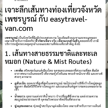
เจาะลึกเส้นทางท่องเที่ยวจังหวัด
เพชรบูรณ์ กับ easytravel-
van.com
เพชรบูรณ์
เป็นจังหวัดที่มีภูมิประเทศงดงาม โอบล้อมด้วยภูเขาและทะเลหมอก
เหมาะสำหรับการจัดทริป
ทัวร์พาเที่ยว
หรือ
เที่ยวแบบส่วนตัว
ตลอดทั้งปี เรามี
บริการรถตู้ครอบคลุมทุกอำเภอและสถานที่ท่องเที่ยวสำคัญ ดังนี้:
1. เส้นทางสายธรรมชาติและทะเล
หมอก (Nature & Mist Routes)
เขาค้อ:
สวิตเซอร์แลนด์เมืองไทย จุดชมทะเลหมอกที่สวยงามที่สุด สัมผัส
อากาศหนาวเย็นตลอดปี เที่ยวชมทุ่งกังหันลม พระตำหนักเขาค้อ และคาเฟ่
สวยๆ มากมาย
ภูทับเบิก:
ยอดเขาที่สูงที่สุดในเพชรบูรณ์ ชมไร่กะหล่ำปลีที่กว้างใหญ่สุดลูก
หูลูกตา สัมผัสวิถีชีวิตชาวไทยภูเขา และนอนเต็นท์ดูดาวชมทะเลหมอกยาม
เช้า
น้ำหนาว:
อุทยานแห่งชาติน้ำหนาว ป่าเปลี่ยนสีที่งดงาม แหล่งรวมความ
สมบูรณ์ของธรรมชาติ จุดชมวิวพระอาทิตย์ขึ้นที่สวยงาม
ทุ่งแสลงหลวง:
ทุ่งหญ้าสะวันนาแห่งเมืองไทย เหมาะสำหรับการกางเต็นท์