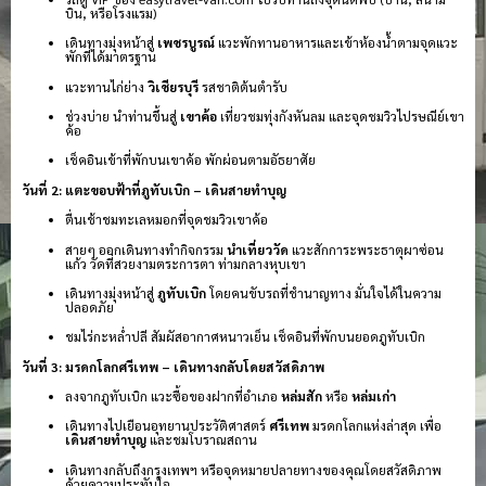
บิน, หรือโรงแรม)
เดินทางมุ่งหน้าสู่
เพชรบูรณ์
แวะพักทานอาหารและเข้าห้องน้ำตามจุดแวะ
พักที่ได้มาตรฐาน
แวะทานไก่ย่าง
วิเชียรบุรี
รสชาติต้นตำรับ
ช่วงบ่าย นำท่านขึ้นสู่
เขาค้อ
เที่ยวชมทุ่งกังหันลม และจุดชมวิวไปรษณีย์เขา
ค้อ
เช็คอินเข้าที่พักบนเขาค้อ พักผ่อนตามอัธยาศัย
วันที่ 2: แตะขอบฟ้าที่ภูทับเบิก – เดินสายทำบุญ
ตื่นเช้าชมทะเลหมอกที่จุดชมวิวเขาค้อ
สายๆ ออกเดินทางทำกิจกรรม
นำเที่ยววัด
แวะสักการะพระธาตุผาซ่อน
แก้ว วัดที่สวยงามตระการตา ท่ามกลางหุบเขา
เดินทางมุ่งหน้าสู่
ภูทับเบิก
โดยคนขับรถที่ชำนาญทาง มั่นใจได้ในความ
ปลอดภัย
ชมไร่กะหล่ำปลี สัมผัสอากาศหนาวเย็น เช็คอินที่พักบนยอดภูทับเบิก
วันที่ 3: มรดกโลกศรีเทพ – เดินทางกลับโดยสวัสดิภาพ
ลงจากภูทับเบิก แวะซื้อของฝากที่อำเภอ
หล่มสัก
หรือ
หล่มเก่า
เดินทางไปเยือนอุทยานประวัติศาสตร์
ศรีเทพ
มรดกโลกแห่งล่าสุด เพื่อ
เดินสายทำบุญ
และชมโบราณสถาน
เดินทางกลับถึงกรุงเทพฯ หรือจุดหมายปลายทางของคุณโดยสวัสดิภาพ
ด้วยความประทับใจ