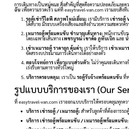
การเดินทางเป็นหมู่คณะ สิ่งสำคัญที่สุดคือความปลอดภัยและ
ฉัน
เพื่อความรวดเร็ว แต่ที่ easytravel-van.com เรามอบสิ่งที
รถตู้เช่าวีไอพี สภาพใหม่เอี่ยม:
เรามีบริการ
เช่ารถตู้ 
ได้สบาย มีระบบเครื่องเสียงและสิ่งอำนวยความสะดวกคร
เหมารถตู้พร้อมคนขับ ชำนาญเส้นทาง:
พนักงานขับรถ
โดยเฉพาะเส้นทาง
เพชรบูรณ์
เขาค้อ
ภูทับเบิก
และ
น
เช่าเหมารถตู้ ราคาถูก คุ้มค่า:
เราให้บริการ
เช่าเหมารถ
จัดสรรงบประมาณการเดินทางได้อย่างลงตัว
ตอบโจทย์การ เที่ยวแบบส่วนตัว:
ไม่ว่าคุณจะเดินทางก
เร่งรีบตามตารางทัวร์ใหญ่
บริการครอบคลุม:
เราเป็น
รถตู้รับจ้างพร้อมคนขับ
ที่
รูปแบบบริการของเรา (Our Ser
ที่ easytravel-van.com เราออกแบบบริการให้ครอบคลุมทุกความต
บริการ เช่ารถตู้ / เหมารถตู้:
สำหรับลูกค้าที่ต้องการรถตู
บริการ เช่ารถตู้พร้อมคนขับ / เหมารถตู้พร้อมคนขับ: