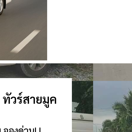
ก ทัวร์สายมูค
บ จองด่วน! |