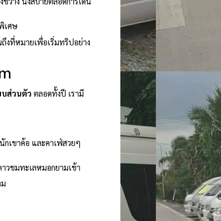
างขวาง นั่งสบายตลอดการเดิน
พิเศษ
งที่หมายเพื่อเริ่มทริปอย่าง
om
บบส่วนตัว
ตลอดทั้งปี เรามี
หนักเขาค้อ และคาเฟ่สวยๆ
ท์ดูดาวชมทะเลหมอกยามเช้า
าม