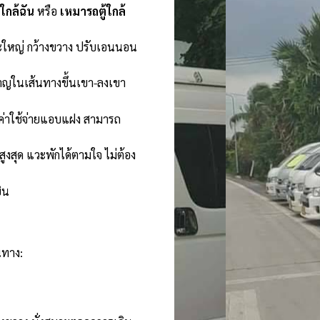
้ใกล้ฉัน
หรือ
เหมารถตู้ใกล้
ะใหญ่ กว้างขวาง ปรับเอนนอน
าญในเส้นทางขึ้นเขา-ลงเขา
ีค่าใช้จ่ายแอบแฝง สามารถ
งสุด แวะพักได้ตามใจ ไม่ต้อง
ิน
นทาง: