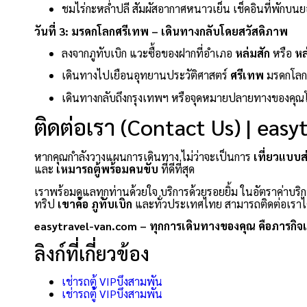
ชมไร่กะหล่ำปลี สัมผัสอากาศหนาวเย็น เช็คอินที่พักบนย
วันที่ 3: มรดกโลกศรีเทพ – เดินทางกลับโดยสวัสดิภาพ
ลงจากภูทับเบิก แวะซื้อของฝากที่อำเภอ
หล่มสัก
หรือ
หล
เดินทางไปเยือนอุทยานประวัติศาสตร์
ศรีเทพ
มรดกโลกแ
เดินทางกลับถึงกรุงเทพฯ หรือจุดหมายปลายทางของคุณ
ติดต่อเรา (Contact Us) | eas
หากคุณกำลังวางแผนการเดินทาง ไม่ว่าจะเป็นการ
เที่ยวแบบส
และ
เหมารถตู้พร้อมคนขับ
ที่ดีที่สุด
เราพร้อมดูแลทุกท่านด้วยใจ บริการด้วยรอยยิ้ม ในอัตราค่าบริก
ทริป
เขาค้อ
ภูทับเบิก
และทั่วประเทศไทย สามารถติดต่อเราได
easytravel-van.com – ทุกการเดินทางของคุณ คือภารกิจ
ลิงก์ที่เกี่ยวข้อง
เช่ารถตู้ VIPบึงสามพัน
เช่ารถตู้ VIPบึงสามพัน