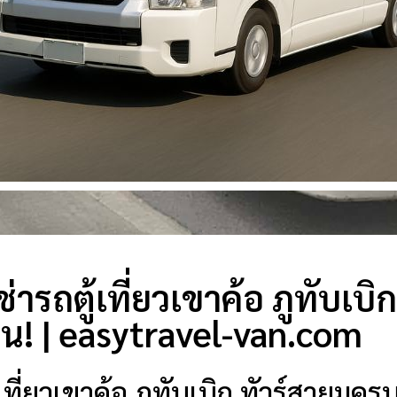
่ารถตู้เที่ยวเขาค้อ ภูทับเบิ
น! | easytravel-van.com
้เที่ยวเขาค้อ ภูทับเบิก ทัวร์สายมูคร