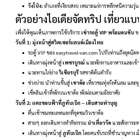
วังโป่ง:
อำเภอที่เงียบสงบ เหมาะแก่การหลีกหนีความวุ่
ตัวอย่างไอเดียจัดทริป เที่ยวแบบ
เพื่อให้คุณเห็นภาพการใช้บริการ
เช่ารถตู้ VIP พร้อมคนขับ
ขอ
วันที่ 1: มุ่งหน้าสู่สวิตเซอร์แลนด์เมืองไทย
รถตู้ VIP ของ easytravel-van.com ไปรับท่านถึงจุดนัด
เดินทางมุ่งหน้าสู่
เพชรบูรณ์
แวะพักทานอาหารและเข้าห
แวะทานไก่ย่าง
วิเชียรบุรี
รสชาติต้นตำรับ
ช่วงบ่าย นำท่านขึ้นสู่
เขาค้อ
เที่ยวชมทุ่งกังหันลม และจ
เช็คอินเข้าที่พักบนเขาค้อ พักผ่อนตามอัธยาศัย
วันที่ 2: แตะขอบฟ้าที่ภูทับเบิก – เดินสายทำบุญ
ตื่นเช้าชมทะเลหมอกที่จุดชมวิวเขาค้อ
สายๆ ออกเดินทางทำกิจกรรม
นำเที่ยววัด
แวะสักการะพร
เดินทางมุ่งหน้าสู่
ภูทับเบิก
โดยคนขับรถที่ชำนาญทาง มั