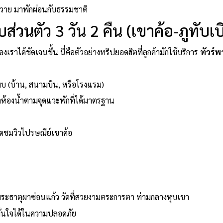
นวาย มาพักผ่อนกับธรรมชาติ
ส่วนตัว 3 วัน 2 คืน (เขาค้อ-ภูทับเบ
งเราได้ชัดเจนขึ้น นี่คือตัวอย่างทริปยอดฮิตที่ลูกค้ามักใช้บริการ
ทัวร์พ
พบ (บ้าน, สนามบิน, หรือโรงแรม)
้องน้ำตามจุดแวะพักที่ได้มาตรฐาน
ุดชมวิวไปรษณีย์เขาค้อ
ะธาตุผาซ่อนแก้ว วัดที่สวยงามตระการตา ท่ามกลางหุบเขา
่นใจได้ในความปลอดภัย