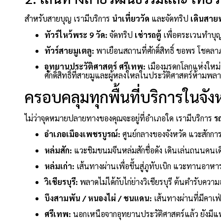
สำหรับสายบุญ เรามีบริการ
นำเที่ยววัด
และจัดทริป
เดินสาย
ทัวร์ไหว้พระ 9 วัด:
จัดทริป
เช่ารถตู้
เพื่อตระเวนทำบุญเ
ทัวร์สายมูเตลู:
พาเยือนสถานที่ศักดิ์สิทธิ์ ขอพร โชคล
อุทยานประวัติศาสตร์ ศรีเทพ:
เมืองมรดกโลกแห่งใหม
ศักดิ์สิทธิ์ที่สายมูและผู้หลงใหลในประวัติศาสตร์ห้ามพล
ครอบคลุมทุกพื้นที่บริการในจัง
ไม่ว่าจุดหมายปลายทางของคุณจะอยู่ที่อำเภอใด เรามีบริการ
ร
อำเภอเมืองเพชรบูรณ์:
ศูนย์กลางของจังหวัด แวะสักก
หล่มสัก:
แวะชิมขนมจีนหล่มสักชื่อดัง เดินเล่นถนนคนเ
หล่มเก่า:
เส้นทางผ่านเพื่อขึ้นสู่ภูทับเบิก แวะทานอาหาร
วิเชียรบุรี:
พลาดไม่ได้กับไก่ย่างวิเชียรบุรี ต้นตำรับคว
บึงสามพัน / หนองไผ่ / ชนแดน:
เส้นทางผ่านที่มีคาเฟ
ศรีเทพ:
นอกเหนือจากอุทยานประวัติศาสตร์แล้ว ยังมีแหล