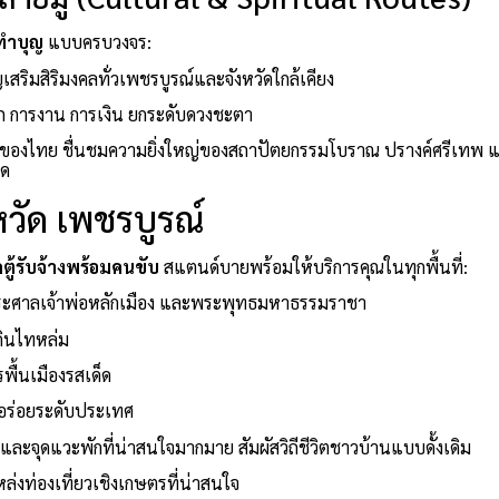
ทำบุญ
แบบครบวงจร:
สริมสิริมงคลทั่วเพชรบูรณ์และจังหวัดใกล้เคียง
าภ การงาน การเงิน ยกระดับดวงชะตา
่ของไทย ชื่นชมความยิ่งใหญ่ของสถาปัตยกรรมโบราณ ปรางค์ศรีเทพ 
าด
หวัด เพชรบูรณ์
ถตู้รับจ้างพร้อมคนขับ
สแตนด์บายพร้อมให้บริการคุณในทุกพื้นที่:
าระศาลเจ้าพ่อหลักเมือง และพระพุทธมหาธรรมราชา
ดินไทหล่ม
พื้นเมืองรสเด็ด
ามอร่อยระดับประเทศ
่และจุดแวะพักที่น่าสนใจมากมาย สัมผัสวิถีชีวิตชาวบ้านแบบดั้งเดิม
่งท่องเที่ยวเชิงเกษตรที่น่าสนใจ