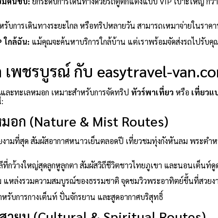
้อมคนขับ:
ยกระดับการเดินทางด้วยรถตู้ตกแต่งแบบ VIP เบาะใหญ่ กว้
หรับการเดินทางระยะไกล หรือทริปหลายวัน สามารถเหมาจ่ายในราคา
P ใกล้ฉัน:
แม้คุณจะค้นหาบริการใกล้บ้าน แต่เราพร้อมจัดส่งรถไปรับคุณถึ
ัด เพชรบูรณ์ กับ easytravel-van.c
ูเขาและทะเลหมอก เหมาะสำหรับการจัดทริป
ทัวร์พาเที่ยว
หรือ
เที่ยวแ
้:
มอก (Nature & Mist Routes)
งามที่สุด สัมผัสอากาศหนาวเย็นตลอดปี เที่ยวชมทุ่งกังหันลม พระตำ
ลีที่กว้างใหญ่สุดลูกหูลูกตา สัมผัสวิถีชีวิตชาวไทยภูเขา และนอนเต็น
าม แหล่งรวมความสมบูรณ์ของธรรมชาติ จุดชมวิวพระอาทิตย์ขึ้นที่สวยง
รับการกางเต็นท์ ปั่นจักรยาน และสูดอากาศบริสุทธิ์
สายมู (Cultural & Spiritual Routes)