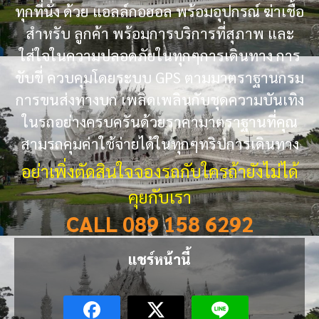
ทุกที่นั่ง ด้วย แอลล์กอฮอล พร้อมอุปกรณ์ ฆ่าเชื้อ
สำหรับ ลูกค้า พร้อมการบริการที่สุภาพ และ
ใส่ใจในความปลอดภัยในทุกๆการเดินทาง การ
ขับขี่ ควบคุมโดยระบบ GPS ตามมาตราฐานกรม
การขนส่งทางบก เพลิดเพลินกับชุดความบันเทิง
ในรถอย่างครบครันด้วยราคามาตราฐานที่คุณ
สามรถคุมค่าใช้จ่ายได้ในทุกๆทริปการเดินทาง
อย่าเพิ่งตัดสินใจจองรถกับใครถ้ายังไม่ได้
คุยกับเรา
CALL 089 158 6292
แชร์หน้านี้