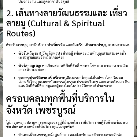
ปั่นจักรยาน และสูดอากาศบริสุทธิ์
2. เส้นทางสายวัฒนธรรมและ เที่ยว
สายมู (Cultural & Spiritual
Routes)
สำหรับสายบุญ เรามีบริการ
นำเที่ยววัด
และจัดทริป
เดินสายทำบุญ
แบบครบวงจร:
ทัวร์ไหว้พระ 9 วัด:
จัดทริป
เช่ารถตู้
เพื่อตระเวนทำบุญเสริมสิริมงคลทั่ว
เพชรบูรณ์และจังหวัดใกล้เคียง
ทัวร์สายมูเตลู:
พาเยือนสถานที่ศักดิ์สิทธิ์ ขอพร โชคลาภ การงาน การเงิน
ยกระดับดวงชะตา
อุทยานประวัติศาสตร์ ศรีเทพ:
เมืองมรดกโลกแห่งใหม่ของไทย ชื่นชม
ความยิ่งใหญ่ของสถาปัตยกรรมโบราณ ปรางค์ศรีเทพ และเขาคลังนอก ดิน
แดนศักดิ์สิทธิ์ที่สายมูและผู้หลงใหลในประวัติศาสตร์ห้ามพลาด
ครอบคลุมทุกพื้นที่บริการใน
จังหวัด เพชรบูรณ์
ไม่ว่าจุดหมายปลายทางของคุณจะอยู่ที่อำเภอใด เรามีบริการ
รถตู้รับจ้างพร้อมคน
ขับ
สแตนด์บายพร้อมให้บริการคุณในทุกพื้นที่:
อำเภอเมืองเพชรบูรณ์:
ศูนย์กลางของจังหวัด แวะสักการะศาลเจ้าพ่อ