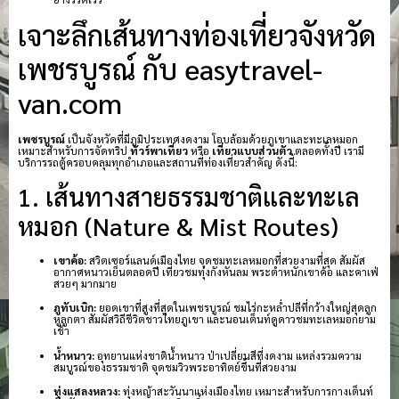
เจาะลึกเส้นทางท่องเที่ยวจังหวัด
เพชรบูรณ์ กับ easytravel-
van.com
เพชรบูรณ์
เป็นจังหวัดที่มีภูมิประเทศงดงาม โอบล้อมด้วยภูเขาและทะเลหมอก
เหมาะสำหรับการจัดทริป
ทัวร์พาเที่ยว
หรือ
เที่ยวแบบส่วนตัว
ตลอดทั้งปี เรามี
บริการรถตู้ครอบคลุมทุกอำเภอและสถานที่ท่องเที่ยวสำคัญ ดังนี้:
1. เส้นทางสายธรรมชาติและทะเล
หมอก (Nature & Mist Routes)
เขาค้อ:
สวิตเซอร์แลนด์เมืองไทย จุดชมทะเลหมอกที่สวยงามที่สุด สัมผัส
อากาศหนาวเย็นตลอดปี เที่ยวชมทุ่งกังหันลม พระตำหนักเขาค้อ และคาเฟ่
สวยๆ มากมาย
ภูทับเบิก:
ยอดเขาที่สูงที่สุดในเพชรบูรณ์ ชมไร่กะหล่ำปลีที่กว้างใหญ่สุดลูก
หูลูกตา สัมผัสวิถีชีวิตชาวไทยภูเขา และนอนเต็นท์ดูดาวชมทะเลหมอกยาม
เช้า
น้ำหนาว:
อุทยานแห่งชาติน้ำหนาว ป่าเปลี่ยนสีที่งดงาม แหล่งรวมความ
สมบูรณ์ของธรรมชาติ จุดชมวิวพระอาทิตย์ขึ้นที่สวยงาม
ทุ่งแสลงหลวง:
ทุ่งหญ้าสะวันนาแห่งเมืองไทย เหมาะสำหรับการกางเต็นท์