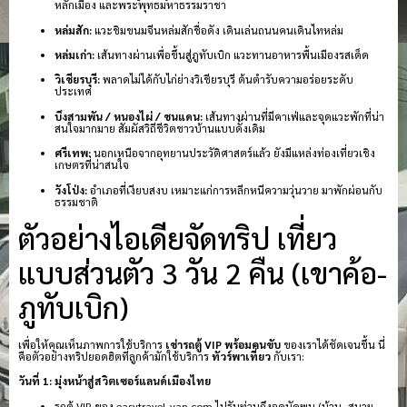
หลักเมือง และพระพุทธมหาธรรมราชา
หล่มสัก:
แวะชิมขนมจีนหล่มสักชื่อดัง เดินเล่นถนนคนเดินไทหล่ม
หล่มเก่า:
เส้นทางผ่านเพื่อขึ้นสู่ภูทับเบิก แวะทานอาหารพื้นเมืองรสเด็ด
วิเชียรบุรี:
พลาดไม่ได้กับไก่ย่างวิเชียรบุรี ต้นตำรับความอร่อยระดับ
ประเทศ
บึงสามพัน / หนองไผ่ / ชนแดน:
เส้นทางผ่านที่มีคาเฟ่และจุดแวะพักที่น่า
สนใจมากมาย สัมผัสวิถีชีวิตชาวบ้านแบบดั้งเดิม
ศรีเทพ:
นอกเหนือจากอุทยานประวัติศาสตร์แล้ว ยังมีแหล่งท่องเที่ยวเชิง
เกษตรที่น่าสนใจ
วังโป่ง:
อำเภอที่เงียบสงบ เหมาะแก่การหลีกหนีความวุ่นวาย มาพักผ่อนกับ
ธรรมชาติ
ตัวอย่างไอเดียจัดทริป เที่ยว
แบบส่วนตัว 3 วัน 2 คืน (เขาค้อ-
ภูทับเบิก)
เพื่อให้คุณเห็นภาพการใช้บริการ
เช่ารถตู้ VIP พร้อมคนขับ
ของเราได้ชัดเจนขึ้น นี่
คือตัวอย่างทริปยอดฮิตที่ลูกค้ามักใช้บริการ
ทัวร์พาเที่ยว
กับเรา:
วันที่ 1: มุ่งหน้าสู่สวิตเซอร์แลนด์เมืองไทย
รถตู้ VIP ของ easytravel-van.com ไปรับท่านถึงจุดนัดพบ (บ้าน, สนาม