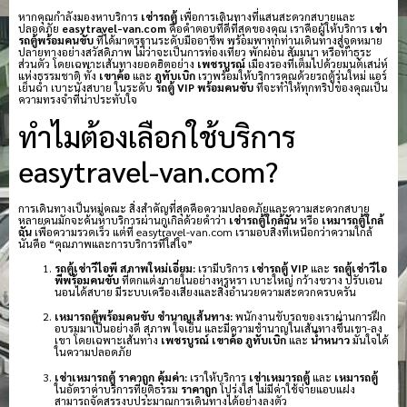
หากคุณกำลังมองหาบริการ
เช่ารถตู้
เพื่อการเดินทางที่แสนสะดวกสบายและ
ปลอดภัย
easytravel-van.com
คือคำตอบที่ดีที่สุดของคุณ เราคือผู้ให้บริการ
เช่า
รถตู้พร้อมคนขับ
ที่ได้มาตรฐานระดับมืออาชีพ พร้อมพาทุกท่านเดินทางสู่จุดหมาย
ปลายทางอย่างสวัสดิภาพ ไม่ว่าจะเป็นการท่องเที่ยว พักผ่อน สัมมนา หรือทำธุระ
ส่วนตัว โดยเฉพาะเส้นทางยอดฮิตอย่าง
เพชรบูรณ์
เมืองรองที่เต็มไปด้วยมนต์เสน่ห์
แห่งธรรมชาติ ทั้ง
เขาค้อ
และ
ภูทับเบิก
เราพร้อมให้บริการคุณด้วยรถตู้รุ่นใหม่ แอร์
เย็นฉ่ำ เบาะนั่งสบาย ในระดับ
รถตู้ VIP พร้อมคนขับ
ที่จะทำให้ทุกทริปของคุณเป็น
ความทรงจำที่น่าประทับใจ
ทำไมต้องเลือกใช้บริการ
easytravel-van.com?
การเดินทางเป็นหมู่คณะ สิ่งสำคัญที่สุดคือความปลอดภัยและความสะดวกสบาย
หลายคนมักจะค้นหาบริการผ่านกูเกิลด้วยคำว่า
เช่ารถตู้ใกล้ฉัน
หรือ
เหมารถตู้ใกล้
ฉัน
เพื่อความรวดเร็ว แต่ที่ easytravel-van.com เรามอบสิ่งที่เหนือกว่าความใกล้
นั่นคือ “คุณภาพและการบริการที่ใส่ใจ”
รถตู้เช่าวีไอพี สภาพใหม่เอี่ยม:
เรามีบริการ
เช่ารถตู้ VIP
และ
รถตู้เช่าวีไอ
พีพร้อมคนขับ
ที่ตกแต่งภายในอย่างหรูหรา เบาะใหญ่ กว้างขวาง ปรับเอน
นอนได้สบาย มีระบบเครื่องเสียงและสิ่งอำนวยความสะดวกครบครัน
เหมารถตู้พร้อมคนขับ ชำนาญเส้นทาง:
พนักงานขับรถของเราผ่านการฝึก
อบรมมาเป็นอย่างดี สุภาพ ใจเย็น และมีความชำนาญในเส้นทางขึ้นเขา-ลง
เขา โดยเฉพาะเส้นทาง
เพชรบูรณ์
เขาค้อ
ภูทับเบิก
และ
น้ำหนาว
มั่นใจได้
ในความปลอดภัย
เช่าเหมารถตู้ ราคาถูก คุ้มค่า:
เราให้บริการ
เช่าเหมารถตู้
และ
เหมารถตู้
ในอัตราค่าบริการที่ยุติธรรม
ราคาถูก
โปร่งใส ไม่มีค่าใช้จ่ายแอบแฝง
สามารถจัดสรรงบประมาณการเดินทางได้อย่างลงตัว