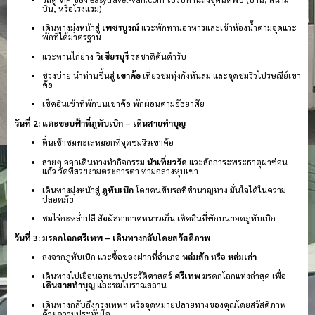
บิน, หรือโรงแรม)
เดินทางมุ่งหน้าสู่
เพชรบูรณ์
แวะพักทานอาหารและเข้าห้องน้ำตามจุดแวะ
พักที่ได้มาตรฐาน
แวะทานไก่ย่าง
วิเชียรบุรี
รสชาติต้นตำรับ
ช่วงบ่าย นำท่านขึ้นสู่
เขาค้อ
เที่ยวชมทุ่งกังหันลม และจุดชมวิวไปรษณีย์เขา
ค้อ
เช็คอินเข้าที่พักบนเขาค้อ พักผ่อนตามอัธยาศัย
วันที่ 2: แตะขอบฟ้าที่ภูทับเบิก – เดินสายทำบุญ
ตื่นเช้าชมทะเลหมอกที่จุดชมวิวเขาค้อ
สายๆ ออกเดินทางทำกิจกรรม
นำเที่ยววัด
แวะสักการะพระธาตุผาซ่อน
แก้ว วัดที่สวยงามตระการตา ท่ามกลางหุบเขา
เดินทางมุ่งหน้าสู่
ภูทับเบิก
โดยคนขับรถที่ชำนาญทาง มั่นใจได้ในความ
ปลอดภัย
ชมไร่กะหล่ำปลี สัมผัสอากาศหนาวเย็น เช็คอินที่พักบนยอดภูทับเบิก
วันที่ 3: มรดกโลกศรีเทพ – เดินทางกลับโดยสวัสดิภาพ
ลงจากภูทับเบิก แวะซื้อของฝากที่อำเภอ
หล่มสัก
หรือ
หล่มเก่า
เดินทางไปเยือนอุทยานประวัติศาสตร์
ศรีเทพ
มรดกโลกแห่งล่าสุด เพื่อ
เดินสายทำบุญ
และชมโบราณสถาน
เดินทางกลับถึงกรุงเทพฯ หรือจุดหมายปลายทางของคุณโดยสวัสดิภาพ
ด้วยความประทับใจ