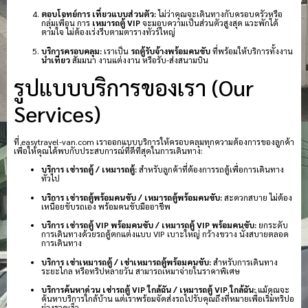
ตอบโจทย์การ เที่ยวแบบส่วนตัว:
ไม่ว่าคุณจะเดินทางกับครอบครัวหรือ
กลุ่มเพื่อน การ
เหมารถตู้ VIP
จะมอบความเป็นส่วนตัวสูงสุด แวะพักได้
ตามใจ ไม่ต้องเร่งรีบตามตารางทัวร์ใหญ่
บริการครอบคลุม:
เราเป็น
รถตู้รับจ้างพร้อมคนขับ
ที่พร้อมให้บริการทั้งงาน
นำเที่ยว
สัมมนา งานแต่งงาน หรือรับ-ส่งสนามบิน
รูปแบบบริการของเรา (Our
Services)
ที่ easytravel-van.com เราออกแบบบริการให้ครอบคลุมทุกความต้องการของลูกค้า
เพื่อให้คุณได้พบกับประสบการณ์ที่ดีที่สุดในการเดินทาง:
บริการ เช่ารถตู้ / เหมารถตู้:
สำหรับลูกค้าที่ต้องการรถตู้เพื่อการเดินทาง
ทั่วไป
บริการ เช่ารถตู้พร้อมคนขับ / เหมารถตู้พร้อมคนขับ:
สะดวกสบาย ไม่ต้อง
เหนื่อยขับรถเอง พร้อมคนขับมืออาชีพ
บริการ เช่ารถตู้ VIP พร้อมคนขับ / เหมารถตู้ VIP พร้อมคนขับ:
ยกระดับ
การเดินทางด้วยรถตู้ตกแต่งแบบ VIP เบาะใหญ่ กว้างขวาง นั่งสบายตลอด
การเดินทาง
บริการ เช่าเหมารถตู้ / เช่าเหมารถตู้พร้อมคนขับ:
สำหรับการเดินทาง
ระยะไกล หรือทริปหลายวัน สามารถเหมาจ่ายในราคาพิเศษ
บริการค้นหาด่วน เช่ารถตู้ VIP ใกล้ฉัน / เหมารถตู้ VIP ใกล้ฉัน:
แม้คุณจะ
ค้นหาบริการใกล้บ้าน แต่เราพร้อมจัดส่งรถไปรับคุณถึงที่หมายเพื่อเริ่มทริปอ
ย่างรวดเร็ว