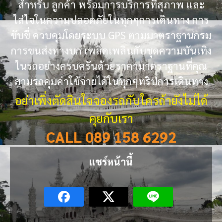
สำหรับ ลูกค้า พร้อมการบริการที่สุภาพ และ
ใส่ใจในความปลอดภัยในทุกๆการเดินทาง การ
ขับขี่ ควบคุมโดยระบบ GPS ตามมาตราฐานกรม
การขนส่งทางบก เพลิดเพลินกับชุดความบันเทิง
ในรถอย่างครบครันด้วยราคามาตราฐานที่คุณ
สามรถคุมค่าใช้จ่ายได้ในทุกๆทริปการเดินทาง
อย่าเพิ่งตัดสินใจจองรถกับใครถ้ายังไม่ได้
คุยกับเรา
CALL 089 158 6292
แชร์หน้านี้