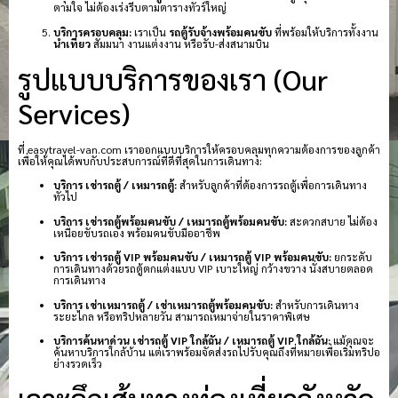
ตามใจ ไม่ต้องเร่งรีบตามตารางทัวร์ใหญ่
บริการครอบคลุม:
เราเป็น
รถตู้รับจ้างพร้อมคนขับ
ที่พร้อมให้บริการทั้งงาน
นำเที่ยว
สัมมนา งานแต่งงาน หรือรับ-ส่งสนามบิน
รูปแบบบริการของเรา (Our
Services)
ที่ easytravel-van.com เราออกแบบบริการให้ครอบคลุมทุกความต้องการของลูกค้า
เพื่อให้คุณได้พบกับประสบการณ์ที่ดีที่สุดในการเดินทาง:
บริการ เช่ารถตู้ / เหมารถตู้:
สำหรับลูกค้าที่ต้องการรถตู้เพื่อการเดินทาง
ทั่วไป
บริการ เช่ารถตู้พร้อมคนขับ / เหมารถตู้พร้อมคนขับ:
สะดวกสบาย ไม่ต้อง
เหนื่อยขับรถเอง พร้อมคนขับมืออาชีพ
บริการ เช่ารถตู้ VIP พร้อมคนขับ / เหมารถตู้ VIP พร้อมคนขับ:
ยกระดับ
การเดินทางด้วยรถตู้ตกแต่งแบบ VIP เบาะใหญ่ กว้างขวาง นั่งสบายตลอด
การเดินทาง
บริการ เช่าเหมารถตู้ / เช่าเหมารถตู้พร้อมคนขับ:
สำหรับการเดินทาง
ระยะไกล หรือทริปหลายวัน สามารถเหมาจ่ายในราคาพิเศษ
บริการค้นหาด่วน เช่ารถตู้ VIP ใกล้ฉัน / เหมารถตู้ VIP ใกล้ฉัน:
แม้คุณจะ
ค้นหาบริการใกล้บ้าน แต่เราพร้อมจัดส่งรถไปรับคุณถึงที่หมายเพื่อเริ่มทริปอ
ย่างรวดเร็ว