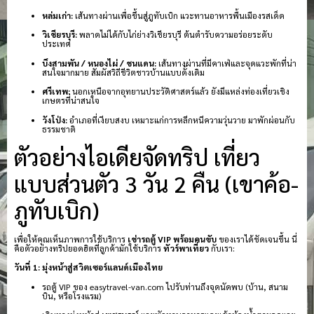
หล่มเก่า:
เส้นทางผ่านเพื่อขึ้นสู่ภูทับเบิก แวะทานอาหารพื้นเมืองรสเด็ด
วิเชียรบุรี:
พลาดไม่ได้กับไก่ย่างวิเชียรบุรี ต้นตำรับความอร่อยระดับ
ประเทศ
บึงสามพัน / หนองไผ่ / ชนแดน:
เส้นทางผ่านที่มีคาเฟ่และจุดแวะพักที่น่า
สนใจมากมาย สัมผัสวิถีชีวิตชาวบ้านแบบดั้งเดิม
ศรีเทพ:
นอกเหนือจากอุทยานประวัติศาสตร์แล้ว ยังมีแหล่งท่องเที่ยวเชิง
เกษตรที่น่าสนใจ
วังโป่ง:
อำเภอที่เงียบสงบ เหมาะแก่การหลีกหนีความวุ่นวาย มาพักผ่อนกับ
ธรรมชาติ
ตัวอย่างไอเดียจัดทริป เที่ยว
แบบส่วนตัว 3 วัน 2 คืน (เขาค้อ-
ภูทับเบิก)
เพื่อให้คุณเห็นภาพการใช้บริการ
เช่ารถตู้ VIP พร้อมคนขับ
ของเราได้ชัดเจนขึ้น นี่
คือตัวอย่างทริปยอดฮิตที่ลูกค้ามักใช้บริการ
ทัวร์พาเที่ยว
กับเรา:
วันที่ 1: มุ่งหน้าสู่สวิตเซอร์แลนด์เมืองไทย
รถตู้ VIP ของ easytravel-van.com ไปรับท่านถึงจุดนัดพบ (บ้าน, สนาม
บิน, หรือโรงแรม)