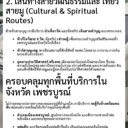
2. เส้นทางสายวัฒนธรรมและ เที่ยว
สายมู (Cultural & Spiritual
Routes)
สำหรับสายบุญ เรามีบริการ
นำเที่ยววัด
และจัดทริป
เดินสายทำบุญ
แบบครบวงจร:
ทัวร์ไหว้พระ 9 วัด:
จัดทริป
เช่ารถตู้
เพื่อตระเวนทำบุญเสริมสิริมงคลทั่ว
เพชรบูรณ์และจังหวัดใกล้เคียง
ทัวร์สายมูเตลู:
พาเยือนสถานที่ศักดิ์สิทธิ์ ขอพร โชคลาภ การงาน การเงิน
ยกระดับดวงชะตา
อุทยานประวัติศาสตร์ ศรีเทพ:
เมืองมรดกโลกแห่งใหม่ของไทย ชื่นชม
ความยิ่งใหญ่ของสถาปัตยกรรมโบราณ ปรางค์ศรีเทพ และเขาคลังนอก ดิน
แดนศักดิ์สิทธิ์ที่สายมูและผู้หลงใหลในประวัติศาสตร์ห้ามพลาด
ครอบคลุมทุกพื้นที่บริการใน
จังหวัด เพชรบูรณ์
ไม่ว่าจุดหมายปลายทางของคุณจะอยู่ที่อำเภอใด เรามีบริการ
รถตู้รับจ้างพร้อมคน
ขับ
สแตนด์บายพร้อมให้บริการคุณในทุกพื้นที่:
อำเภอเมืองเพชรบูรณ์:
ศูนย์กลางของจังหวัด แวะสักการะศาลเจ้าพ่อ
หลักเมือง และพระพุทธมหาธรรมราชา
หล่มสัก:
แวะชิมขนมจีนหล่มสักชื่อดัง เดินเล่นถนนคนเดินไทหล่ม