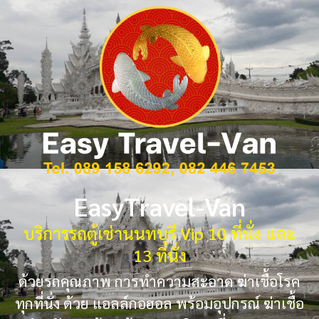
EasyTravel-Van
บริการรถตู้เช่านนทบุรี Vip 10 ที่นั่ง และ
13 ที่นั่ง
ด้วยรถคุณภาพ การทำความสะอาด ฆ่าเชื้อโรค
ทุกที่นั่ง ด้วย แอลล์กอฮอล พร้อมอุปกรณ์ ฆ่าเชื้อ