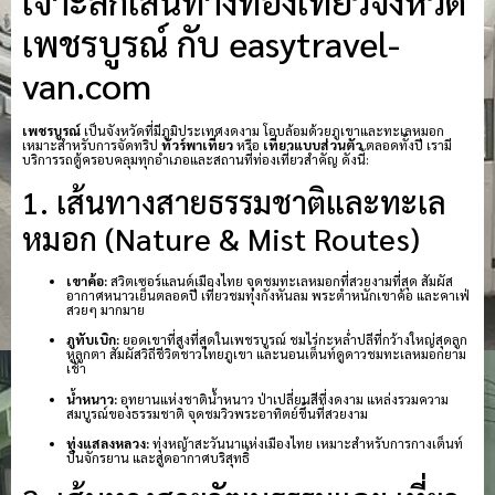
เจาะลึกเส้นทางท่องเที่ยวจังหวัด
เพชรบูรณ์ กับ easytravel-
van.com
เพชรบูรณ์
เป็นจังหวัดที่มีภูมิประเทศงดงาม โอบล้อมด้วยภูเขาและทะเลหมอก
เหมาะสำหรับการจัดทริป
ทัวร์พาเที่ยว
หรือ
เที่ยวแบบส่วนตัว
ตลอดทั้งปี เรามี
บริการรถตู้ครอบคลุมทุกอำเภอและสถานที่ท่องเที่ยวสำคัญ ดังนี้:
1. เส้นทางสายธรรมชาติและทะเล
หมอก (Nature & Mist Routes)
เขาค้อ:
สวิตเซอร์แลนด์เมืองไทย จุดชมทะเลหมอกที่สวยงามที่สุด สัมผัส
อากาศหนาวเย็นตลอดปี เที่ยวชมทุ่งกังหันลม พระตำหนักเขาค้อ และคาเฟ่
สวยๆ มากมาย
ภูทับเบิก:
ยอดเขาที่สูงที่สุดในเพชรบูรณ์ ชมไร่กะหล่ำปลีที่กว้างใหญ่สุดลูก
หูลูกตา สัมผัสวิถีชีวิตชาวไทยภูเขา และนอนเต็นท์ดูดาวชมทะเลหมอกยาม
เช้า
น้ำหนาว:
อุทยานแห่งชาติน้ำหนาว ป่าเปลี่ยนสีที่งดงาม แหล่งรวมความ
สมบูรณ์ของธรรมชาติ จุดชมวิวพระอาทิตย์ขึ้นที่สวยงาม
ทุ่งแสลงหลวง:
ทุ่งหญ้าสะวันนาแห่งเมืองไทย เหมาะสำหรับการกางเต็นท์
ปั่นจักรยาน และสูดอากาศบริสุทธิ์