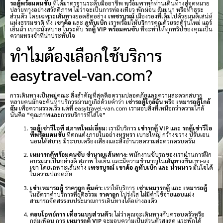
รถตู้พร้อมคนขับ
ที่ได้มาตรฐานระดับมืออาชีพ พร้อมพาทุกท่านเดินทางสู่จุดหมาย
ปลายทางอย่างสวัสดิภาพ ไม่ว่าจะเป็นการท่องเที่ยว พักผ่อน สัมมนา หรือทำธุระ
ส่วนตัว โดยเฉพาะเส้นทางยอดฮิตอย่าง
เพชรบูรณ์
เมืองรองที่เต็มไปด้วยมนต์เสน่ห์
แห่งธรรมชาติ ทั้ง
เขาค้อ
และ
ภูทับเบิก
เราพร้อมให้บริการคุณด้วยรถตู้รุ่นใหม่ แอร์
เย็นฉ่ำ เบาะนั่งสบาย ในระดับ
รถตู้ VIP พร้อมคนขับ
ที่จะทำให้ทุกทริปของคุณเป็น
ความทรงจำที่น่าประทับใจ
ทำไมต้องเลือกใช้บริการ
easytravel-van.com?
การเดินทางเป็นหมู่คณะ สิ่งสำคัญที่สุดคือความปลอดภัยและความสะดวกสบาย
หลายคนมักจะค้นหาบริการผ่านกูเกิลด้วยคำว่า
เช่ารถตู้ใกล้ฉัน
หรือ
เหมารถตู้ใกล้
ฉัน
เพื่อความรวดเร็ว แต่ที่ easytravel-van.com เรามอบสิ่งที่เหนือกว่าความใกล้
นั่นคือ “คุณภาพและการบริการที่ใส่ใจ”
รถตู้เช่าวีไอพี สภาพใหม่เอี่ยม:
เรามีบริการ
เช่ารถตู้ VIP
และ
รถตู้เช่าวีไอ
พีพร้อมคนขับ
ที่ตกแต่งภายในอย่างหรูหรา เบาะใหญ่ กว้างขวาง ปรับเอน
นอนได้สบาย มีระบบเครื่องเสียงและสิ่งอำนวยความสะดวกครบครัน
เหมารถตู้พร้อมคนขับ ชำนาญเส้นทาง:
พนักงานขับรถของเราผ่านการฝึก
อบรมมาเป็นอย่างดี สุภาพ ใจเย็น และมีความชำนาญในเส้นทางขึ้นเขา-ลง
เขา โดยเฉพาะเส้นทาง
เพชรบูรณ์
เขาค้อ
ภูทับเบิก
และ
น้ำหนาว
มั่นใจได้
ในความปลอดภัย
เช่าเหมารถตู้ ราคาถูก คุ้มค่า:
เราให้บริการ
เช่าเหมารถตู้
และ
เหมารถตู้
ในอัตราค่าบริการที่ยุติธรรม
ราคาถูก
โปร่งใส ไม่มีค่าใช้จ่ายแอบแฝง
สามารถจัดสรรงบประมาณการเดินทางได้อย่างลงตัว
ตอบโจทย์การ เที่ยวแบบส่วนตัว:
ไม่ว่าคุณจะเดินทางกับครอบครัวหรือ
กลุ่มเพื่อน การ
เหมารถตู้ VIP
จะมอบความเป็นส่วนตัวสูงสุด แวะพักได้