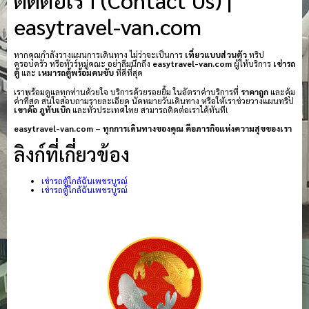
easytravel-van.com
หากคุณกำลังวางแผนการเดินทาง ไม่ว่าจะเป็นการ
เที่ยวแบบส่วนตัว
ทริป
ครอบครัว หรือทัวร์หมู่คณะ อย่าลืมนึกถึง
easytravel-van.com
ผู้ให้บริการ
เช่ารถ
ตู้
และ
เหมารถตู้พร้อมคนขับ
ที่ดีที่สุด
เราพร้อมดูแลทุกท่านด้วยใจ บริการด้วยรอยยิ้ม ในอัตราค่าบริการที่
ราคาถูก
และคุ้ม
ค่าที่สุด สนใจสอบถามรายละเอียด นัดหมายวันเดินทาง หรือให้เราช่วยวางแผนทริป
เขาค้อ
ภูทับเบิก
และทั่วประเทศไทย สามารถติดต่อเราได้ทันที!
easytravel-van.com – ทุกการเดินทางของคุณ คือภารกิจแห่งความสุขของเรา
ลิงก์ที่เกี่ยวข้อง
เช่ารถตู้ใกล้ฉันเพชรบูรณ์
เช่ารถตู้ใกล้ฉันเพชรบูรณ์