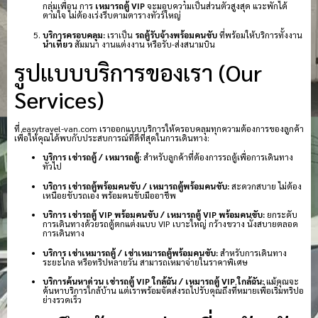
กลุ่มเพื่อน การ
เหมารถตู้ VIP
จะมอบความเป็นส่วนตัวสูงสุด แวะพักได้
ตามใจ ไม่ต้องเร่งรีบตามตารางทัวร์ใหญ่
บริการครอบคลุม:
เราเป็น
รถตู้รับจ้างพร้อมคนขับ
ที่พร้อมให้บริการทั้งงาน
นำเที่ยว
สัมมนา งานแต่งงาน หรือรับ-ส่งสนามบิน
รูปแบบบริการของเรา (Our
Services)
ที่ easytravel-van.com เราออกแบบบริการให้ครอบคลุมทุกความต้องการของลูกค้า
เพื่อให้คุณได้พบกับประสบการณ์ที่ดีที่สุดในการเดินทาง:
บริการ เช่ารถตู้ / เหมารถตู้:
สำหรับลูกค้าที่ต้องการรถตู้เพื่อการเดินทาง
ทั่วไป
บริการ เช่ารถตู้พร้อมคนขับ / เหมารถตู้พร้อมคนขับ:
สะดวกสบาย ไม่ต้อง
เหนื่อยขับรถเอง พร้อมคนขับมืออาชีพ
บริการ เช่ารถตู้ VIP พร้อมคนขับ / เหมารถตู้ VIP พร้อมคนขับ:
ยกระดับ
การเดินทางด้วยรถตู้ตกแต่งแบบ VIP เบาะใหญ่ กว้างขวาง นั่งสบายตลอด
การเดินทาง
บริการ เช่าเหมารถตู้ / เช่าเหมารถตู้พร้อมคนขับ:
สำหรับการเดินทาง
ระยะไกล หรือทริปหลายวัน สามารถเหมาจ่ายในราคาพิเศษ
บริการค้นหาด่วน เช่ารถตู้ VIP ใกล้ฉัน / เหมารถตู้ VIP ใกล้ฉัน:
แม้คุณจะ
ค้นหาบริการใกล้บ้าน แต่เราพร้อมจัดส่งรถไปรับคุณถึงที่หมายเพื่อเริ่มทริปอ
ย่างรวดเร็ว