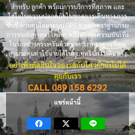
สำหรับ ลูกค้า พร้อมการบริการที่สุภาพ และ
ใส่ใจในความปลอดภัยในทุกๆการเดินทาง การ
ขับขี่ ควบคุมโดยระบบ GPS ตามมาตราฐานกรม
การขนส่งทางบก เพลิดเพลินกับชุดความบันเทิง
ในรถอย่างครบครันด้วยราคามาตราฐานที่คุณ
สามรถคุมค่าใช้จ่ายได้ในทุกๆทริปการเดินทาง
อย่าเพิ่งตัดสินใจจองรถกับใครถ้ายังไม่ได้
คุยกับเรา
CALL 089 158 6292
แชร์หน้านี้