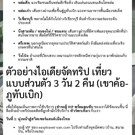
หล่มสัก:
แวะชิมขนมจีนหล่มสักชื่อดัง เดินเล่นถนนคนเดินไทหล่ม
หล่มเก่า:
เส้นทางผ่านเพื่อขึ้นสู่ภูทับเบิก แวะทานอาหารพื้นเมืองรสเด็ด
วิเชียรบุรี:
พลาดไม่ได้กับไก่ย่างวิเชียรบุรี ต้นตำรับความอร่อยระดับ
ประเทศ
บึงสามพัน / หนองไผ่ / ชนแดน:
เส้นทางผ่านที่มีคาเฟ่และจุดแวะพักที่น่า
สนใจมากมาย สัมผัสวิถีชีวิตชาวบ้านแบบดั้งเดิม
ศรีเทพ:
นอกเหนือจากอุทยานประวัติศาสตร์แล้ว ยังมีแหล่งท่องเที่ยวเชิง
เกษตรที่น่าสนใจ
วังโป่ง:
อำเภอที่เงียบสงบ เหมาะแก่การหลีกหนีความวุ่นวาย มาพักผ่อนกับ
ธรรมชาติ
ตัวอย่างไอเดียจัดทริป เที่ยว
แบบส่วนตัว 3 วัน 2 คืน (เขาค้อ-
ภูทับเบิก)
เพื่อให้คุณเห็นภาพการใช้บริการ
เช่ารถตู้ VIP พร้อมคนขับ
ของเราได้ชัดเจนขึ้น นี่
คือตัวอย่างทริปยอดฮิตที่ลูกค้ามักใช้บริการ
ทัวร์พาเที่ยว
กับเรา:
วันที่ 1: มุ่งหน้าสู่สวิตเซอร์แลนด์เมืองไทย
รถตู้ VIP ของ easytravel-van.com ไปรับท่านถึงจุดนัดพบ (บ้าน, สนาม
บิน, หรือโรงแรม)