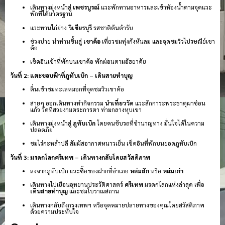
เดินทางมุ่งหน้าสู่
เพชรบูรณ์
แวะพักทานอาหารและเข้าห้องน้ำตามจุดแวะ
พักที่ได้มาตรฐาน
แวะทานไก่ย่าง
วิเชียรบุรี
รสชาติต้นตำรับ
ช่วงบ่าย นำท่านขึ้นสู่
เขาค้อ
เที่ยวชมทุ่งกังหันลม และจุดชมวิวไปรษณีย์เขา
ค้อ
เช็คอินเข้าที่พักบนเขาค้อ พักผ่อนตามอัธยาศัย
วันที่ 2: แตะขอบฟ้าที่ภูทับเบิก – เดินสายทำบุญ
ตื่นเช้าชมทะเลหมอกที่จุดชมวิวเขาค้อ
สายๆ ออกเดินทางทำกิจกรรม
นำเที่ยววัด
แวะสักการะพระธาตุผาซ่อน
แก้ว วัดที่สวยงามตระการตา ท่ามกลางหุบเขา
เดินทางมุ่งหน้าสู่
ภูทับเบิก
โดยคนขับรถที่ชำนาญทาง มั่นใจได้ในความ
ปลอดภัย
ชมไร่กะหล่ำปลี สัมผัสอากาศหนาวเย็น เช็คอินที่พักบนยอดภูทับเบิก
วันที่ 3: มรดกโลกศรีเทพ – เดินทางกลับโดยสวัสดิภาพ
ลงจากภูทับเบิก แวะซื้อของฝากที่อำเภอ
หล่มสัก
หรือ
หล่มเก่า
เดินทางไปเยือนอุทยานประวัติศาสตร์
ศรีเทพ
มรดกโลกแห่งล่าสุด เพื่อ
เดินสายทำบุญ
และชมโบราณสถาน
เดินทางกลับถึงกรุงเทพฯ หรือจุดหมายปลายทางของคุณโดยสวัสดิภาพ
ด้วยความประทับใจ