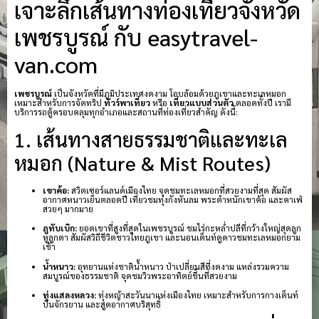
เจาะลึกเส้นทางท่องเที่ยวจังหวัด
เพชรบูรณ์ กับ easytravel-
van.com
เพชรบูรณ์
เป็นจังหวัดที่มีภูมิประเทศงดงาม โอบล้อมด้วยภูเขาและทะเลหมอก
เหมาะสำหรับการจัดทริป
ทัวร์พาเที่ยว
หรือ
เที่ยวแบบส่วนตัว
ตลอดทั้งปี เรามี
บริการรถตู้ครอบคลุมทุกอำเภอและสถานที่ท่องเที่ยวสำคัญ ดังนี้:
1. เส้นทางสายธรรมชาติและทะเล
หมอก (Nature & Mist Routes)
เขาค้อ:
สวิตเซอร์แลนด์เมืองไทย จุดชมทะเลหมอกที่สวยงามที่สุด สัมผัส
อากาศหนาวเย็นตลอดปี เที่ยวชมทุ่งกังหันลม พระตำหนักเขาค้อ และคาเฟ่
สวยๆ มากมาย
ภูทับเบิก:
ยอดเขาที่สูงที่สุดในเพชรบูรณ์ ชมไร่กะหล่ำปลีที่กว้างใหญ่สุดลูก
หูลูกตา สัมผัสวิถีชีวิตชาวไทยภูเขา และนอนเต็นท์ดูดาวชมทะเลหมอกยาม
เช้า
น้ำหนาว:
อุทยานแห่งชาติน้ำหนาว ป่าเปลี่ยนสีที่งดงาม แหล่งรวมความ
สมบูรณ์ของธรรมชาติ จุดชมวิวพระอาทิตย์ขึ้นที่สวยงาม
ทุ่งแสลงหลวง:
ทุ่งหญ้าสะวันนาแห่งเมืองไทย เหมาะสำหรับการกางเต็นท์
ปั่นจักรยาน และสูดอากาศบริสุทธิ์