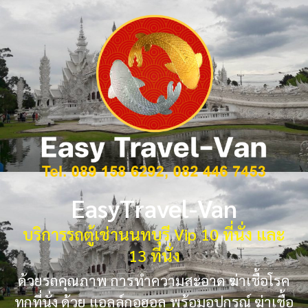
EasyTravel-Van
บริการรถตู้เช่านนทบุรี Vip 10 ที่นั่ง และ
13 ที่นั่ง
ด้วยรถคุณภาพ การทำความสะอาด ฆ่าเชื้อโรค
ทุกที่นั่ง ด้วย แอลล์กอฮอล พร้อมอุปกรณ์ ฆ่าเชื้อ