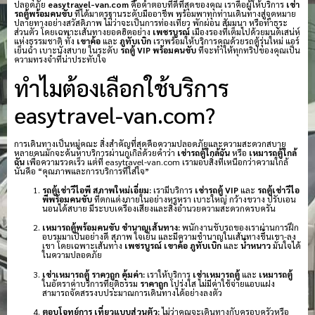
ปลอดภัย
easytravel-van.com
คือคำตอบที่ดีที่สุดของคุณ เราคือผู้ให้บริการ
เช่า
รถตู้พร้อมคนขับ
ที่ได้มาตรฐานระดับมืออาชีพ พร้อมพาทุกท่านเดินทางสู่จุดหมาย
ปลายทางอย่างสวัสดิภาพ ไม่ว่าจะเป็นการท่องเที่ยว พักผ่อน สัมมนา หรือทำธุระ
ส่วนตัว โดยเฉพาะเส้นทางยอดฮิตอย่าง
เพชรบูรณ์
เมืองรองที่เต็มไปด้วยมนต์เสน่ห์
แห่งธรรมชาติ ทั้ง
เขาค้อ
และ
ภูทับเบิก
เราพร้อมให้บริการคุณด้วยรถตู้รุ่นใหม่ แอร์
เย็นฉ่ำ เบาะนั่งสบาย ในระดับ
รถตู้ VIP พร้อมคนขับ
ที่จะทำให้ทุกทริปของคุณเป็น
ความทรงจำที่น่าประทับใจ
ทำไมต้องเลือกใช้บริการ
easytravel-van.com?
การเดินทางเป็นหมู่คณะ สิ่งสำคัญที่สุดคือความปลอดภัยและความสะดวกสบาย
หลายคนมักจะค้นหาบริการผ่านกูเกิลด้วยคำว่า
เช่ารถตู้ใกล้ฉัน
หรือ
เหมารถตู้ใกล้
ฉัน
เพื่อความรวดเร็ว แต่ที่ easytravel-van.com เรามอบสิ่งที่เหนือกว่าความใกล้
นั่นคือ “คุณภาพและการบริการที่ใส่ใจ”
รถตู้เช่าวีไอพี สภาพใหม่เอี่ยม:
เรามีบริการ
เช่ารถตู้ VIP
และ
รถตู้เช่าวีไอ
พีพร้อมคนขับ
ที่ตกแต่งภายในอย่างหรูหรา เบาะใหญ่ กว้างขวาง ปรับเอน
นอนได้สบาย มีระบบเครื่องเสียงและสิ่งอำนวยความสะดวกครบครัน
เหมารถตู้พร้อมคนขับ ชำนาญเส้นทาง:
พนักงานขับรถของเราผ่านการฝึก
อบรมมาเป็นอย่างดี สุภาพ ใจเย็น และมีความชำนาญในเส้นทางขึ้นเขา-ลง
เขา โดยเฉพาะเส้นทาง
เพชรบูรณ์
เขาค้อ
ภูทับเบิก
และ
น้ำหนาว
มั่นใจได้
ในความปลอดภัย
เช่าเหมารถตู้ ราคาถูก คุ้มค่า:
เราให้บริการ
เช่าเหมารถตู้
และ
เหมารถตู้
ในอัตราค่าบริการที่ยุติธรรม
ราคาถูก
โปร่งใส ไม่มีค่าใช้จ่ายแอบแฝง
สามารถจัดสรรงบประมาณการเดินทางได้อย่างลงตัว
ตอบโจทย์การ เที่ยวแบบส่วนตัว:
ไม่ว่าคุณจะเดินทางกับครอบครัวหรือ