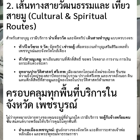
2. เส้นทางสายวัฒนธรรมและ เที่ยว
สายมู (Cultural & Spiritual
Routes)
สำหรับสายบุญ เรามีบริการ
นำเที่ยววัด
และจัดทริป
เดินสายทำบุญ
แบบครบวงจร:
ทัวร์ไหว้พระ 9 วัด:
จัดทริป
เช่ารถตู้
เพื่อตระเวนทำบุญเสริมสิริมงคลทั่ว
เพชรบูรณ์และจังหวัดใกล้เคียง
ทัวร์สายมูเตลู:
พาเยือนสถานที่ศักดิ์สิทธิ์ ขอพร โชคลาภ การงาน การเงิน
ยกระดับดวงชะตา
อุทยานประวัติศาสตร์ ศรีเทพ:
เมืองมรดกโลกแห่งใหม่ของไทย ชื่นชม
ความยิ่งใหญ่ของสถาปัตยกรรมโบราณ ปรางค์ศรีเทพ และเขาคลังนอก ดิน
แดนศักดิ์สิทธิ์ที่สายมูและผู้หลงใหลในประวัติศาสตร์ห้ามพลาด
ครอบคลุมทุกพื้นที่บริการใน
จังหวัด เพชรบูรณ์
ไม่ว่าจุดหมายปลายทางของคุณจะอยู่ที่อำเภอใด เรามีบริการ
รถตู้รับจ้างพร้อมคน
ขับ
สแตนด์บายพร้อมให้บริการคุณในทุกพื้นที่:
อำเภอเมืองเพชรบูรณ์:
ศูนย์กลางของจังหวัด แวะสักการะศาลเจ้าพ่อ
หลักเมือง และพระพุทธมหาธรรมราชา