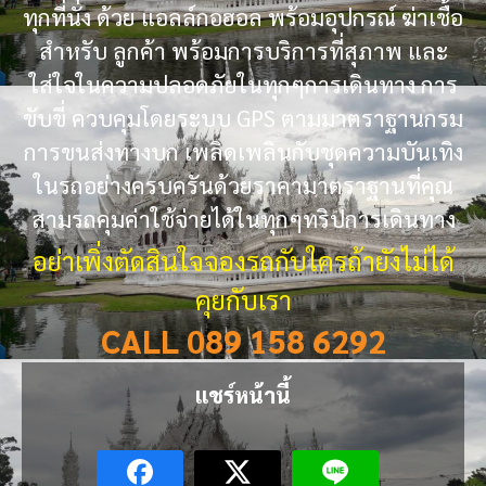
ทุกที่นั่ง ด้วย แอลล์กอฮอล พร้อมอุปกรณ์ ฆ่าเชื้อ
สำหรับ ลูกค้า พร้อมการบริการที่สุภาพ และ
ใส่ใจในความปลอดภัยในทุกๆการเดินทาง การ
ขับขี่ ควบคุมโดยระบบ GPS ตามมาตราฐานกรม
การขนส่งทางบก เพลิดเพลินกับชุดความบันเทิง
ในรถอย่างครบครันด้วยราคามาตราฐานที่คุณ
สามรถคุมค่าใช้จ่ายได้ในทุกๆทริปการเดินทาง
อย่าเพิ่งตัดสินใจจองรถกับใครถ้ายังไม่ได้
คุยกับเรา
CALL 089 158 6292
แชร์หน้านี้