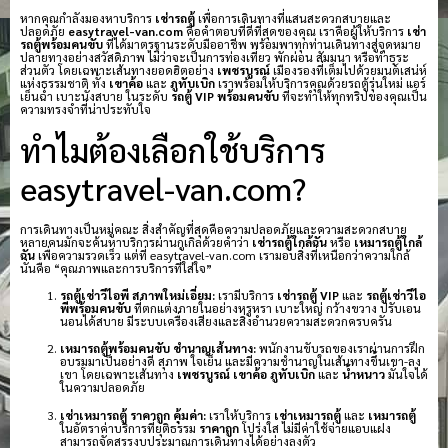
หากคุณกำลังมองหาบริการ
เช่ารถตู้
เพื่อการเดินทางที่แสนสะดวกสบายและ
ปลอดภัย
easytravel-van.com
คือคำตอบที่ดีที่สุดของคุณ เราคือผู้ให้บริการ
เช่า
รถตู้พร้อมคนขับ
ที่ได้มาตรฐานระดับมืออาชีพ พร้อมพาทุกท่านเดินทางสู่จุดหมาย
ปลายทางอย่างสวัสดิภาพ ไม่ว่าจะเป็นการท่องเที่ยว พักผ่อน สัมมนา หรือทำธุระ
ส่วนตัว โดยเฉพาะเส้นทางยอดฮิตอย่าง
เพชรบูรณ์
เมืองรองที่เต็มไปด้วยมนต์เสน่ห์
แห่งธรรมชาติ ทั้ง
เขาค้อ
และ
ภูทับเบิก
เราพร้อมให้บริการคุณด้วยรถตู้รุ่นใหม่ แอร์
เย็นฉ่ำ เบาะนั่งสบาย ในระดับ
รถตู้ VIP พร้อมคนขับ
ที่จะทำให้ทุกทริปของคุณเป็น
ความทรงจำที่น่าประทับใจ
ทำไมต้องเลือกใช้บริการ
easytravel-van.com?
การเดินทางเป็นหมู่คณะ สิ่งสำคัญที่สุดคือความปลอดภัยและความสะดวกสบาย
หลายคนมักจะค้นหาบริการผ่านกูเกิลด้วยคำว่า
เช่ารถตู้ใกล้ฉัน
หรือ
เหมารถตู้ใกล้
ฉัน
เพื่อความรวดเร็ว แต่ที่ easytravel-van.com เรามอบสิ่งที่เหนือกว่าความใกล้
นั่นคือ “คุณภาพและการบริการที่ใส่ใจ”
รถตู้เช่าวีไอพี สภาพใหม่เอี่ยม:
เรามีบริการ
เช่ารถตู้ VIP
และ
รถตู้เช่าวีไอ
พีพร้อมคนขับ
ที่ตกแต่งภายในอย่างหรูหรา เบาะใหญ่ กว้างขวาง ปรับเอน
นอนได้สบาย มีระบบเครื่องเสียงและสิ่งอำนวยความสะดวกครบครัน
เหมารถตู้พร้อมคนขับ ชำนาญเส้นทาง:
พนักงานขับรถของเราผ่านการฝึก
อบรมมาเป็นอย่างดี สุภาพ ใจเย็น และมีความชำนาญในเส้นทางขึ้นเขา-ลง
เขา โดยเฉพาะเส้นทาง
เพชรบูรณ์
เขาค้อ
ภูทับเบิก
และ
น้ำหนาว
มั่นใจได้
ในความปลอดภัย
เช่าเหมารถตู้ ราคาถูก คุ้มค่า:
เราให้บริการ
เช่าเหมารถตู้
และ
เหมารถตู้
ในอัตราค่าบริการที่ยุติธรรม
ราคาถูก
โปร่งใส ไม่มีค่าใช้จ่ายแอบแฝง
สามารถจัดสรรงบประมาณการเดินทางได้อย่างลงตัว