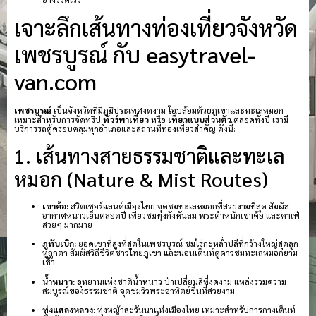
เจาะลึกเส้นทางท่องเที่ยวจังหวัด
เพชรบูรณ์ กับ easytravel-
van.com
เพชรบูรณ์
เป็นจังหวัดที่มีภูมิประเทศงดงาม โอบล้อมด้วยภูเขาและทะเลหมอก
เหมาะสำหรับการจัดทริป
ทัวร์พาเที่ยว
หรือ
เที่ยวแบบส่วนตัว
ตลอดทั้งปี เรามี
บริการรถตู้ครอบคลุมทุกอำเภอและสถานที่ท่องเที่ยวสำคัญ ดังนี้:
1. เส้นทางสายธรรมชาติและทะเล
หมอก (Nature & Mist Routes)
เขาค้อ:
สวิตเซอร์แลนด์เมืองไทย จุดชมทะเลหมอกที่สวยงามที่สุด สัมผัส
อากาศหนาวเย็นตลอดปี เที่ยวชมทุ่งกังหันลม พระตำหนักเขาค้อ และคาเฟ่
สวยๆ มากมาย
ภูทับเบิก:
ยอดเขาที่สูงที่สุดในเพชรบูรณ์ ชมไร่กะหล่ำปลีที่กว้างใหญ่สุดลูก
หูลูกตา สัมผัสวิถีชีวิตชาวไทยภูเขา และนอนเต็นท์ดูดาวชมทะเลหมอกยาม
เช้า
น้ำหนาว:
อุทยานแห่งชาติน้ำหนาว ป่าเปลี่ยนสีที่งดงาม แหล่งรวมความ
สมบูรณ์ของธรรมชาติ จุดชมวิวพระอาทิตย์ขึ้นที่สวยงาม
ทุ่งแสลงหลวง:
ทุ่งหญ้าสะวันนาแห่งเมืองไทย เหมาะสำหรับการกางเต็นท์