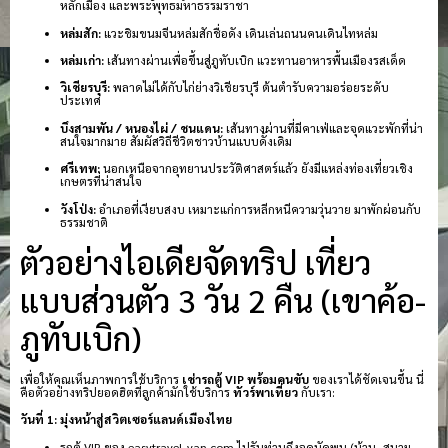
หลักเมือง และพระพุทธมหาธรรมราชา
หล่มสัก:
แวะชิมขนมจีนหล่มสักชื่อดัง เดินเล่นถนนคนเดินไทหล่ม
หล่มเก่า:
เส้นทางผ่านเพื่อขึ้นสู่ภูทับเบิก แวะทานอาหารพื้นเมืองรสเด็ด
วิเชียรบุรี:
พลาดไม่ได้กับไก่ย่างวิเชียรบุรี ต้นตำรับความอร่อยระดับ
ประเทศ
บึงสามพัน / หนองไผ่ / ชนแดน:
เส้นทางผ่านที่มีคาเฟ่และจุดแวะพักที่น่า
สนใจมากมาย สัมผัสวิถีชีวิตชาวบ้านแบบดั้งเดิม
ศรีเทพ:
นอกเหนือจากอุทยานประวัติศาสตร์แล้ว ยังมีแหล่งท่องเที่ยวเชิง
เกษตรที่น่าสนใจ
วังโป่ง:
อำเภอที่เงียบสงบ เหมาะแก่การหลีกหนีความวุ่นวาย มาพักผ่อนกับ
ธรรมชาติ
ตัวอย่างไอเดียจัดทริป เที่ยว
แบบส่วนตัว 3 วัน 2 คืน (เขาค้อ-
ภูทับเบิก)
เพื่อให้คุณเห็นภาพการใช้บริการ
เช่ารถตู้ VIP พร้อมคนขับ
ของเราได้ชัดเจนขึ้น นี่
คือตัวอย่างทริปยอดฮิตที่ลูกค้ามักใช้บริการ
ทัวร์พาเที่ยว
กับเรา:
วันที่ 1: มุ่งหน้าสู่สวิตเซอร์แลนด์เมืองไทย
รถตู้ VIP ของ easytravel-van.com ไปรับท่านถึงจุดนัดพบ (บ้าน, สนาม