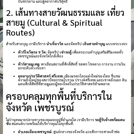
ปั่นจักรยาน และสูดอากาศบริสุทธิ์
2. เส้นทางสายวัฒนธรรมและ เที่ยว
สายมู (Cultural & Spiritual
Routes)
สำหรับสายบุญ เรามีบริการ
นำเที่ยววัด
และจัดทริป
เดินสายทำบุญ
แบบครบวงจร:
ทัวร์ไหว้พระ 9 วัด:
จัดทริป
เช่ารถตู้
เพื่อตระเวนทำบุญเสริมสิริมงคลทั่ว
เพชรบูรณ์และจังหวัดใกล้เคียง
ทัวร์สายมูเตลู:
พาเยือนสถานที่ศักดิ์สิทธิ์ ขอพร โชคลาภ การงาน การเงิน
ยกระดับดวงชะตา
อุทยานประวัติศาสตร์ ศรีเทพ:
เมืองมรดกโลกแห่งใหม่ของไทย ชื่นชม
ความยิ่งใหญ่ของสถาปัตยกรรมโบราณ ปรางค์ศรีเทพ และเขาคลังนอก ดิน
แดนศักดิ์สิทธิ์ที่สายมูและผู้หลงใหลในประวัติศาสตร์ห้ามพลาด
ครอบคลุมทุกพื้นที่บริการใน
จังหวัด เพชรบูรณ์
ไม่ว่าจุดหมายปลายทางของคุณจะอยู่ที่อำเภอใด เรามีบริการ
รถตู้รับจ้างพร้อมคน
ขับ
สแตนด์บายพร้อมให้บริการคุณในทุกพื้นที่:
อำเภอเมืองเพชรบูรณ์:
ศูนย์กลางของจังหวัด แวะสักการะศาลเจ้าพ่อ