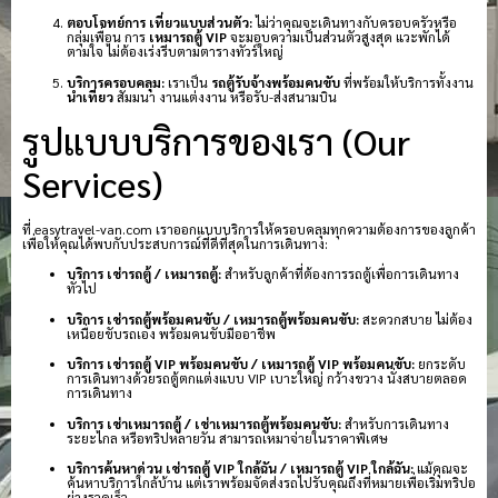
ตอบโจทย์การ เที่ยวแบบส่วนตัว:
ไม่ว่าคุณจะเดินทางกับครอบครัวหรือ
กลุ่มเพื่อน การ
เหมารถตู้ VIP
จะมอบความเป็นส่วนตัวสูงสุด แวะพักได้
ตามใจ ไม่ต้องเร่งรีบตามตารางทัวร์ใหญ่
บริการครอบคลุม:
เราเป็น
รถตู้รับจ้างพร้อมคนขับ
ที่พร้อมให้บริการทั้งงาน
นำเที่ยว
สัมมนา งานแต่งงาน หรือรับ-ส่งสนามบิน
รูปแบบบริการของเรา (Our
Services)
ที่ easytravel-van.com เราออกแบบบริการให้ครอบคลุมทุกความต้องการของลูกค้า
เพื่อให้คุณได้พบกับประสบการณ์ที่ดีที่สุดในการเดินทาง:
บริการ เช่ารถตู้ / เหมารถตู้:
สำหรับลูกค้าที่ต้องการรถตู้เพื่อการเดินทาง
ทั่วไป
บริการ เช่ารถตู้พร้อมคนขับ / เหมารถตู้พร้อมคนขับ:
สะดวกสบาย ไม่ต้อง
เหนื่อยขับรถเอง พร้อมคนขับมืออาชีพ
บริการ เช่ารถตู้ VIP พร้อมคนขับ / เหมารถตู้ VIP พร้อมคนขับ:
ยกระดับ
การเดินทางด้วยรถตู้ตกแต่งแบบ VIP เบาะใหญ่ กว้างขวาง นั่งสบายตลอด
การเดินทาง
บริการ เช่าเหมารถตู้ / เช่าเหมารถตู้พร้อมคนขับ:
สำหรับการเดินทาง
ระยะไกล หรือทริปหลายวัน สามารถเหมาจ่ายในราคาพิเศษ
บริการค้นหาด่วน เช่ารถตู้ VIP ใกล้ฉัน / เหมารถตู้ VIP ใกล้ฉัน:
แม้คุณจะ
ค้นหาบริการใกล้บ้าน แต่เราพร้อมจัดส่งรถไปรับคุณถึงที่หมายเพื่อเริ่มทริปอ
ย่างรวดเร็ว