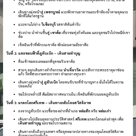
บิน, หรือโรงแรม)
เดินทางมุ่งหน้าสู่
เพชรบูรณ์
แวะพักทานอาหารและเข้าห้องน้ำตามจุดแวะ
พักที่ได้มาตรฐาน
แวะทานไก่ย่าง
วิเชียรบุรี
รสชาติต้นตำรับ
ช่วงบ่าย นำท่านขึ้นสู่
เขาค้อ
เที่ยวชมทุ่งกังหันลม และจุดชมวิวไปรษณีย์เขา
ค้อ
เช็คอินเข้าที่พักบนเขาค้อ พักผ่อนตามอัธยาศัย
วันที่ 2: แตะขอบฟ้าที่ภูทับเบิก – เดินสายทำบุญ
ตื่นเช้าชมทะเลหมอกที่จุดชมวิวเขาค้อ
สายๆ ออกเดินทางทำกิจกรรม
นำเที่ยววัด
แวะสักการะพระธาตุผาซ่อน
แก้ว วัดที่สวยงามตระการตา ท่ามกลางหุบเขา
เดินทางมุ่งหน้าสู่
ภูทับเบิก
โดยคนขับรถที่ชำนาญทาง มั่นใจได้ในความ
ปลอดภัย
ชมไร่กะหล่ำปลี สัมผัสอากาศหนาวเย็น เช็คอินที่พักบนยอดภูทับเบิก
วันที่ 3: มรดกโลกศรีเทพ – เดินทางกลับโดยสวัสดิภาพ
ลงจากภูทับเบิก แวะซื้อของฝากที่อำเภอ
หล่มสัก
หรือ
หล่มเก่า
เดินทางไปเยือนอุทยานประวัติศาสตร์
ศรีเทพ
มรดกโลกแห่งล่าสุด เพื่อ
เดินสายทำบุญ
และชมโบราณสถาน
เดินทางกลับถึงกรุงเทพฯ หรือจุดหมายปลายทางของคุณโดยสวัสดิภาพ
ด้วยความประทับใจ