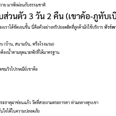
นวาย มาพักผ่อนกับธรรมชาติ
ส่วนตัว 3 วัน 2 คืน (เขาค้อ-ภูทับเบ
งเราได้ชัดเจนขึ้น นี่คือตัวอย่างทริปยอดฮิตที่ลูกค้ามักใช้บริการ
ทัวร์พ
พบ (บ้าน, สนามบิน, หรือโรงแรม)
้องน้ำตามจุดแวะพักที่ได้มาตรฐาน
ุดชมวิวไปรษณีย์เขาค้อ
ะธาตุผาซ่อนแก้ว วัดที่สวยงามตระการตา ท่ามกลางหุบเขา
่นใจได้ในความปลอดภัย