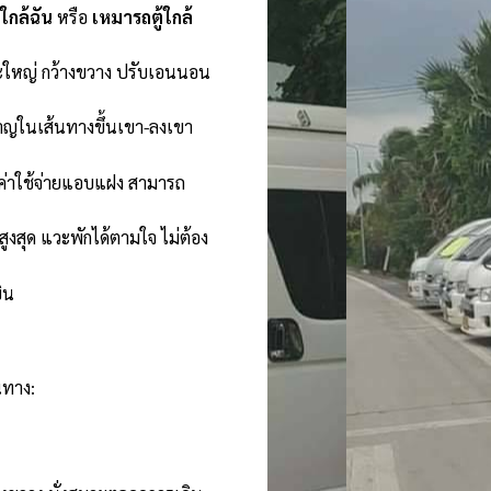
้ใกล้ฉัน
หรือ
เหมารถตู้ใกล้
ะใหญ่ กว้างขวาง ปรับเอนนอน
าญในเส้นทางขึ้นเขา-ลงเขา
ีค่าใช้จ่ายแอบแฝง สามารถ
งสุด แวะพักได้ตามใจ ไม่ต้อง
ิน
นทาง: