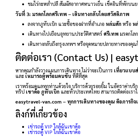
ชมไร่กะหล่ำปลี สัมผัสอากาศหนาวเย็น เช็คอินที่พักบนย
วันที่ 3: มรดกโลกศรีเทพ – เดินทางกลับโดยสวัสดิภาพ
ลงจากภูทับเบิก แวะซื้อของฝากที่อำเภอ
หล่มสัก
หรือ
หล
เดินทางไปเยือนอุทยานประวัติศาสตร์
ศรีเทพ
มรดกโลกแ
เดินทางกลับถึงกรุงเทพฯ หรือจุดหมายปลายทางของคุณ
ติดต่อเรา (Contact Us) | eas
หากคุณกำลังวางแผนการเดินทาง ไม่ว่าจะเป็นการ
เที่ยวแบบส
และ
เหมารถตู้พร้อมคนขับ
ที่ดีที่สุด
เราพร้อมดูแลทุกท่านด้วยใจ บริการด้วยรอยยิ้ม ในอัตราค่าบริก
ทริป
เขาค้อ
ภูทับเบิก
และทั่วประเทศไทย สามารถติดต่อเราได
easytravel-van.com – ทุกการเดินทางของคุณ คือภารกิจ
ลิงก์ที่เกี่ยวข้อง
เช่ารถตู้ VIP ใกล้ฉันเขาค้อ
เช่ารถตู้ VIP ใกล้ฉันเขาค้อ