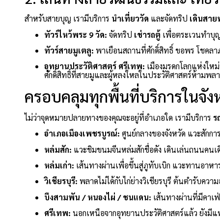
สำหรับสายบุญ เรามีบริการ
นำเที่ยววัด
และจัดทริป
เดินสาย
ทัวร์ไหว้พระ 9 วัด:
จัดทริป
เช่ารถตู้
เพื่อตระเวนทำบุญเ
ทัวร์สายมูเตลู:
พาเยือนสถานที่ศักดิ์สิทธิ์ ขอพร โชคล
อุทยานประวัติศาสตร์ ศรีเทพ:
เมืองมรดกโลกแห่งใหม
ศักดิ์สิทธิ์ที่สายมูและผู้หลงใหลในประวัติศาสตร์ห้ามพล
ครอบคลุมทุกพื้นที่บริการในจัง
ไม่ว่าจุดหมายปลายทางของคุณจะอยู่ที่อำเภอใด เรามีบริการ
ร
อำเภอเมืองเพชรบูรณ์:
ศูนย์กลางของจังหวัด แวะสักก
หล่มสัก:
แวะชิมขนมจีนหล่มสักชื่อดัง เดินเล่นถนนคนเ
หล่มเก่า:
เส้นทางผ่านเพื่อขึ้นสู่ภูทับเบิก แวะทานอาหาร
วิเชียรบุรี:
พลาดไม่ได้กับไก่ย่างวิเชียรบุรี ต้นตำรับคว
บึงสามพัน / หนองไผ่ / ชนแดน:
เส้นทางผ่านที่มีคาเฟ
ศรีเทพ:
นอกเหนือจากอุทยานประวัติศาสตร์แล้ว ยังมีแหล