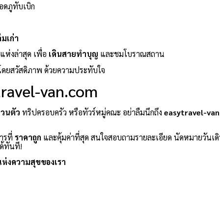
อดภูทับเบิก
่มเก่า
ห่งล่าสุด เพื่อ
เดินสายทำบุญ
และชมโบราณสถาน
โดยสวัสดิภาพ ด้วยความประทับใจ
ytravel-van.com
่วนตัว
ทริปครอบครัว หรือทัวร์หมู่คณะ อย่าลืมนึกถึง
easytravel-va
ารที่
ราคาถูก
และคุ้มค่าที่สุด สนใจสอบถามรายละเอียด นัดหมายวันเด
้ทันที!
แห่งความสุขของเรา