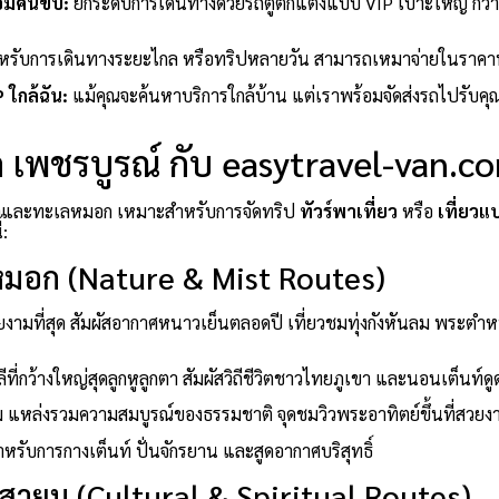
้อมคนขับ:
ยกระดับการเดินทางด้วยรถตู้ตกแต่งแบบ VIP เบาะใหญ่ กว้
หรับการเดินทางระยะไกล หรือทริปหลายวัน สามารถเหมาจ่ายในราคา
P ใกล้ฉัน:
แม้คุณจะค้นหาบริการใกล้บ้าน แต่เราพร้อมจัดส่งรถไปรับคุณถึ
ัด เพชรบูรณ์ กับ easytravel-van.c
ูเขาและทะเลหมอก เหมาะสำหรับการจัดทริป
ทัวร์พาเที่ยว
หรือ
เที่ยวแ
้:
มอก (Nature & Mist Routes)
งามที่สุด สัมผัสอากาศหนาวเย็นตลอดปี เที่ยวชมทุ่งกังหันลม พระตำ
ลีที่กว้างใหญ่สุดลูกหูลูกตา สัมผัสวิถีชีวิตชาวไทยภูเขา และนอนเต็น
าม แหล่งรวมความสมบูรณ์ของธรรมชาติ จุดชมวิวพระอาทิตย์ขึ้นที่สวยง
รับการกางเต็นท์ ปั่นจักรยาน และสูดอากาศบริสุทธิ์
สายมู (Cultural & Spiritual Routes)