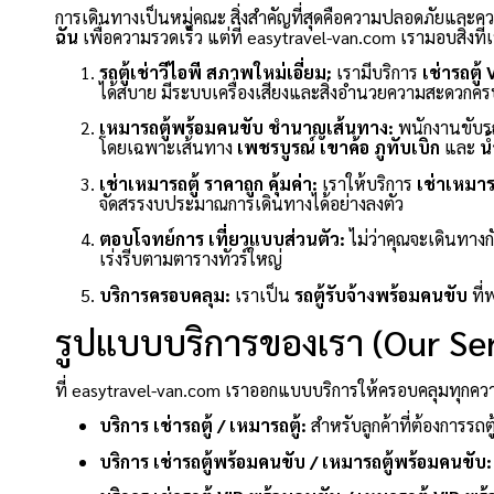
การเดินทางเป็นหมู่คณะ สิ่งสำคัญที่สุดคือความปลอดภัยและ
ฉัน
เพื่อความรวดเร็ว แต่ที่ easytravel-van.com เรามอบสิ่งที
รถตู้เช่าวีไอพี สภาพใหม่เอี่ยม:
เรามีบริการ
เช่ารถตู้ 
ได้สบาย มีระบบเครื่องเสียงและสิ่งอำนวยความสะดวกคร
เหมารถตู้พร้อมคนขับ ชำนาญเส้นทาง:
พนักงานขับรถ
โดยเฉพาะเส้นทาง
เพชรบูรณ์
เขาค้อ
ภูทับเบิก
และ
น
เช่าเหมารถตู้ ราคาถูก คุ้มค่า:
เราให้บริการ
เช่าเหมารถ
จัดสรรงบประมาณการเดินทางได้อย่างลงตัว
ตอบโจทย์การ เที่ยวแบบส่วนตัว:
ไม่ว่าคุณจะเดินทางก
เร่งรีบตามตารางทัวร์ใหญ่
บริการครอบคลุม:
เราเป็น
รถตู้รับจ้างพร้อมคนขับ
ที่
รูปแบบบริการของเรา (Our Ser
ที่ easytravel-van.com เราออกแบบบริการให้ครอบคลุมทุกความต
บริการ เช่ารถตู้ / เหมารถตู้:
สำหรับลูกค้าที่ต้องการรถตู
บริการ เช่ารถตู้พร้อมคนขับ / เหมารถตู้พร้อมคนขับ: