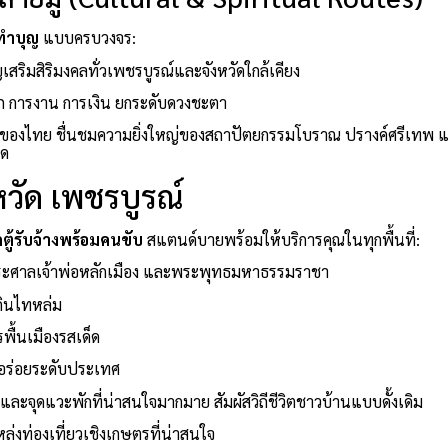
ทำบุญ
แบบครบวงจร:
สริมสิริมงคลทั่วเพชรบูรณ์และจังหวัดใกล้เคียง
าภ การงาน การเงิน ยกระดับดวงชะตา
่ของไทย ชื่นชมความยิ่งใหญ่ของสถาปัตยกรรมโบราณ ปรางค์ศรีเทพ 
าด
หวัด เพชรบูรณ์
ถตู้รับจ้างพร้อมคนขับ
สแตนด์บายพร้อมให้บริการคุณในทุกพื้นที่:
าระศาลเจ้าพ่อหลักเมือง และพระพุทธมหาธรรมราชา
ดินไทหล่ม
พื้นเมืองรสเด็ด
ามอร่อยระดับประเทศ
่และจุดแวะพักที่น่าสนใจมากมาย สัมผัสวิถีชีวิตชาวบ้านแบบดั้งเดิม
่งท่องเที่ยวเชิงเกษตรที่น่าสนใจ