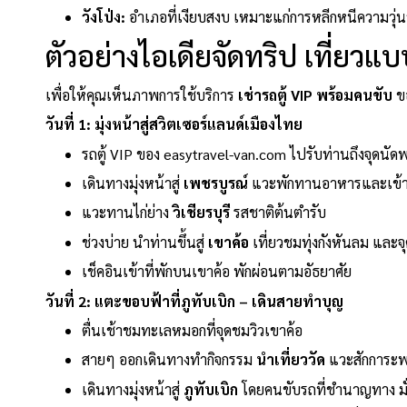
วังโป่ง:
อำเภอที่เงียบสงบ เหมาะแก่การหลีกหนีความวุ่
ตัวอย่างไอเดียจัดทริป เที่ยวแบบ
เพื่อให้คุณเห็นภาพการใช้บริการ
เช่ารถตู้ VIP พร้อมคนขับ
ขอ
วันที่ 1: มุ่งหน้าสู่สวิตเซอร์แลนด์เมืองไทย
รถตู้ VIP ของ easytravel-van.com ไปรับท่านถึงจุดนัด
เดินทางมุ่งหน้าสู่
เพชรบูรณ์
แวะพักทานอาหารและเข้าห
แวะทานไก่ย่าง
วิเชียรบุรี
รสชาติต้นตำรับ
ช่วงบ่าย นำท่านขึ้นสู่
เขาค้อ
เที่ยวชมทุ่งกังหันลม และจ
เช็คอินเข้าที่พักบนเขาค้อ พักผ่อนตามอัธยาศัย
วันที่ 2: แตะขอบฟ้าที่ภูทับเบิก – เดินสายทำบุญ
ตื่นเช้าชมทะเลหมอกที่จุดชมวิวเขาค้อ
สายๆ ออกเดินทางทำกิจกรรม
นำเที่ยววัด
แวะสักการะพร
เดินทางมุ่งหน้าสู่
ภูทับเบิก
โดยคนขับรถที่ชำนาญทาง มั