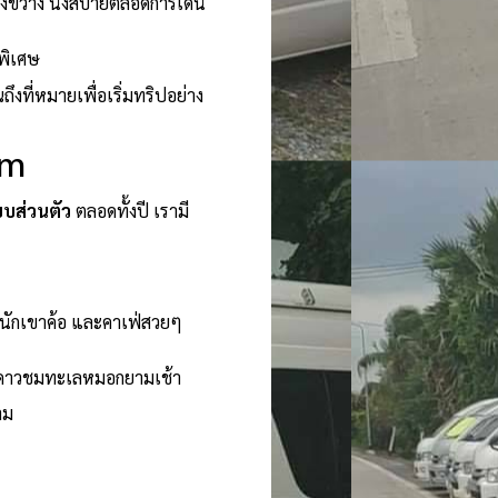
างขวาง นั่งสบายตลอดการเดิน
พิเศษ
งที่หมายเพื่อเริ่มทริปอย่าง
om
บบส่วนตัว
ตลอดทั้งปี เรามี
หนักเขาค้อ และคาเฟ่สวยๆ
ท์ดูดาวชมทะเลหมอกยามเช้า
าม