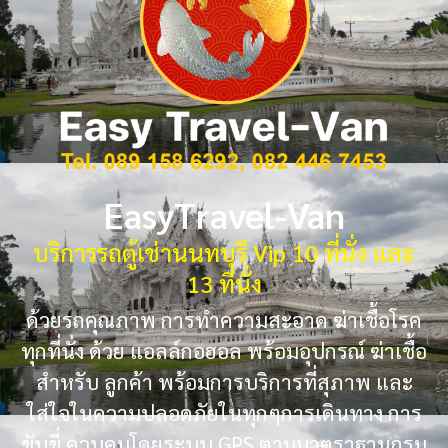
EasyTravel-Van
บริการรถตู้เช่านนทบุรี Vip 10 ที่นั่ง และ
13 ที่นั่ง
ด้วยรถคุณภาพ การทำความสะอาด ฆ่าเชื้อโรค
ทุกที่นั่ง ด้วย แอลล์กอฮอล พร้อมอุปกรณ์ ฆ่าเชื้อ
สำหรับ ลูกค้า พร้อมการบริการที่สุภาพ และ
ใส่ใจในความปลอดภัยในทุกๆการเดินทาง การ
ขับขี่ ควบคุมโดยระบบ GPS ตามมาตราฐานกรม