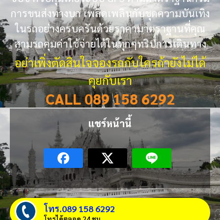
การขนส่งทางบก เพลิดเพลินกับชุดความบันเทิง
ในรถอย่างครบครันด้วยราคามาตราฐานที่คุณ
สามรถคุมค่าใช้จ่ายได้ในทุกๆทริปการเดินทาง
อย่าเพิ่งตัดสินใจจองรถกับใครถ้ายังไม่ได้
คุยกับเรา
CALL 089 158 6292
แชร์หน้านี้
โทร.089 158 6292
โทรได้ตลอด 24 ชม.