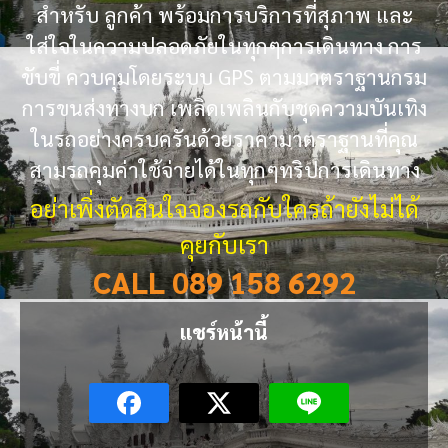
สำหรับ ลูกค้า พร้อมการบริการที่สุภาพ และ
ใส่ใจในความปลอดภัยในทุกๆการเดินทาง การ
ขับขี่ ควบคุมโดยระบบ GPS ตามมาตราฐานกรม
การขนส่งทางบก เพลิดเพลินกับชุดความบันเทิง
ในรถอย่างครบครันด้วยราคามาตราฐานที่คุณ
สามรถคุมค่าใช้จ่ายได้ในทุกๆทริปการเดินทาง
อย่าเพิ่งตัดสินใจจองรถกับใครถ้ายังไม่ได้
คุยกับเรา
CALL 089 158 6292
แชร์หน้านี้