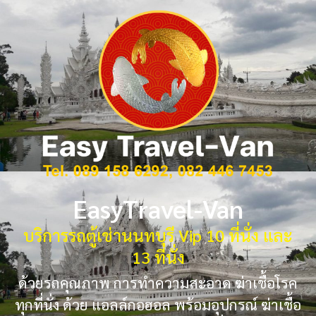
EasyTravel-Van
บริการรถตู้เช่านนทบุรี Vip 10 ที่นั่ง และ
13 ที่นั่ง
ด้วยรถคุณภาพ การทำความสะอาด ฆ่าเชื้อโรค
ทุกที่นั่ง ด้วย แอลล์กอฮอล พร้อมอุปกรณ์ ฆ่าเชื้อ