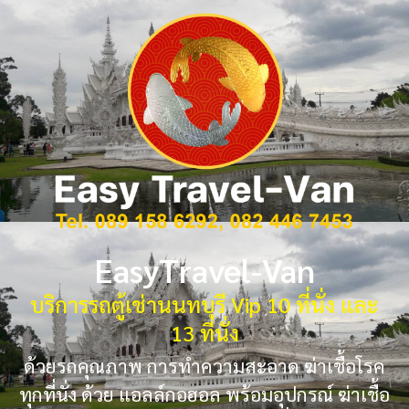
EasyTravel-Van
บริการรถตู้เช่านนทบุรี Vip 10 ที่นั่ง และ
13 ที่นั่ง
ด้วยรถคุณภาพ การทำความสะอาด ฆ่าเชื้อโรค
ทุกที่นั่ง ด้วย แอลล์กอฮอล พร้อมอุปกรณ์ ฆ่าเชื้อ