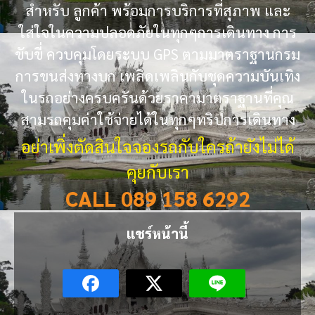
สำหรับ ลูกค้า พร้อมการบริการที่สุภาพ และ
ใส่ใจในความปลอดภัยในทุกๆการเดินทาง การ
ขับขี่ ควบคุมโดยระบบ GPS ตามมาตราฐานกรม
การขนส่งทางบก เพลิดเพลินกับชุดความบันเทิง
ในรถอย่างครบครันด้วยราคามาตราฐานที่คุณ
สามรถคุมค่าใช้จ่ายได้ในทุกๆทริปการเดินทาง
อย่าเพิ่งตัดสินใจจองรถกับใครถ้ายังไม่ได้
คุยกับเรา
CALL 089 158 6292
แชร์หน้านี้