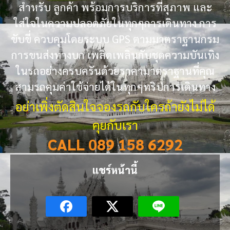
สำหรับ ลูกค้า พร้อมการบริการที่สุภาพ และ
ใส่ใจในความปลอดภัยในทุกๆการเดินทาง การ
ขับขี่ ควบคุมโดยระบบ GPS ตามมาตราฐานกรม
การขนส่งทางบก เพลิดเพลินกับชุดความบันเทิง
ในรถอย่างครบครันด้วยราคามาตราฐานที่คุณ
สามรถคุมค่าใช้จ่ายได้ในทุกๆทริปการเดินทาง
อย่าเพิ่งตัดสินใจจองรถกับใครถ้ายังไม่ได้
คุยกับเรา
CALL 089 158 6292
แชร์หน้านี้