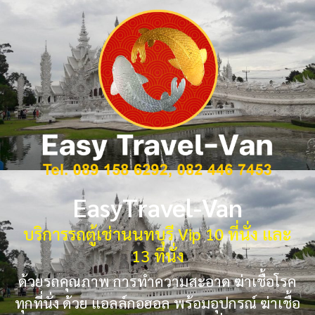
EasyTravel-Van
บริการรถตู้เช่านนทบุรี Vip 10 ที่นั่ง และ
13 ที่นั่ง
ด้วยรถคุณภาพ การทำความสะอาด ฆ่าเชื้อโรค
ทุกที่นั่ง ด้วย แอลล์กอฮอล พร้อมอุปกรณ์ ฆ่าเชื้อ