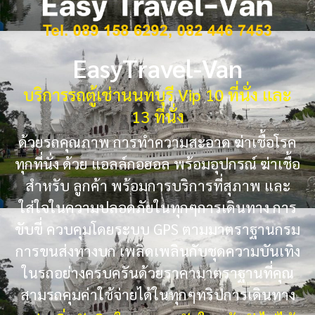
EasyTravel-Van
บริการรถตู้เช่านนทบุรี Vip 10 ที่นั่ง และ
13 ที่นั่ง
ด้วยรถคุณภาพ การทำความสะอาด ฆ่าเชื้อโรค
ทุกที่นั่ง ด้วย แอลล์กอฮอล พร้อมอุปกรณ์ ฆ่าเชื้อ
สำหรับ ลูกค้า พร้อมการบริการที่สุภาพ และ
ใส่ใจในความปลอดภัยในทุกๆการเดินทาง การ
ขับขี่ ควบคุมโดยระบบ GPS ตามมาตราฐานกรม
การขนส่งทางบก เพลิดเพลินกับชุดความบันเทิง
ในรถอย่างครบครันด้วยราคามาตราฐานที่คุณ
สามรถคุมค่าใช้จ่ายได้ในทุกๆทริปการเดินทาง