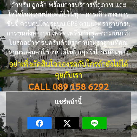
สำหรับ ลูกค้า พร้อมการบริการที่สุภาพ และ
ใส่ใจในความปลอดภัยในทุกๆการเดินทาง การ
ขับขี่ ควบคุมโดยระบบ GPS ตามมาตราฐานกรม
การขนส่งทางบก เพลิดเพลินกับชุดความบันเทิง
ในรถอย่างครบครันด้วยราคามาตราฐานที่คุณ
สามรถคุมค่าใช้จ่ายได้ในทุกๆทริปการเดินทาง
อย่าเพิ่งตัดสินใจจองรถกับใครถ้ายังไม่ได้
คุยกับเรา
CALL 089 158 6292
แชร์หน้านี้