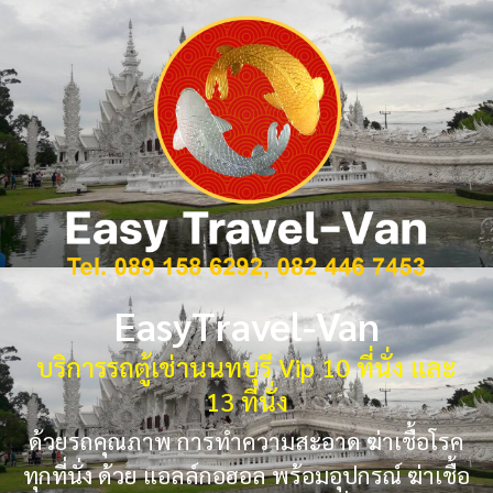
EasyTravel-Van
บริการรถตู้เช่านนทบุรี Vip 10 ที่นั่ง และ
13 ที่นั่ง
ด้วยรถคุณภาพ การทำความสะอาด ฆ่าเชื้อโรค
ทุกที่นั่ง ด้วย แอลล์กอฮอล พร้อมอุปกรณ์ ฆ่าเชื้อ