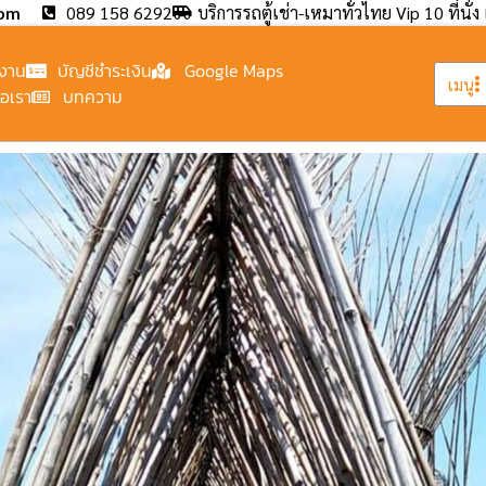
com
089 158 6292
บริการรถตู้เช่า-เหมาทั่วไทย Vip 10 ที่นั่ง 
งาน
บัญชีชำระเงิน
Google Maps
เมนู
่อเรา
บทความ