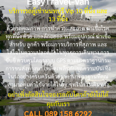
EasyTravel-Van
บริการรถตู้เช่านนทบุรี Vip 10 ที่นั่ง และ
13 ที่นั่ง
ด้วยรถคุณภาพ การทำความสะอาด ฆ่าเชื้อโรค
ทุกที่นั่ง ด้วย แอลล์กอฮอล พร้อมอุปกรณ์ ฆ่าเชื้อ
สำหรับ ลูกค้า พร้อมการบริการที่สุภาพ และ
ใส่ใจในความปลอดภัยในทุกๆการเดินทาง การ
ขับขี่ ควบคุมโดยระบบ GPS ตามมาตราฐานกรม
การขนส่งทางบก เพลิดเพลินกับชุดความบันเทิง
ในรถอย่างครบครันด้วยราคามาตราฐานที่คุณ
สามรถคุมค่าใช้จ่ายได้ในทุกๆทริปการเดินทาง
อย่าเพิ่งตัดสินใจจองรถกับใครถ้ายังไม่ได้
คุยกับเรา
CALL 089 158 6292