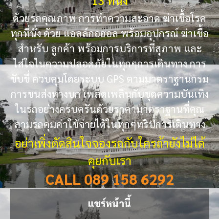
ด้วยรถคุณภาพ การทำความสะอาด ฆ่าเชื้อโรค
ทุกที่นั่ง ด้วย แอลล์กอฮอล พร้อมอุปกรณ์ ฆ่าเชื้อ
สำหรับ ลูกค้า พร้อมการบริการที่สุภาพ และ
ใส่ใจในความปลอดภัยในทุกๆการเดินทาง การ
ขับขี่ ควบคุมโดยระบบ GPS ตามมาตราฐานกรม
การขนส่งทางบก เพลิดเพลินกับชุดความบันเทิง
ในรถอย่างครบครันด้วยราคามาตราฐานที่คุณ
สามรถคุมค่าใช้จ่ายได้ในทุกๆทริปการเดินทาง
อย่าเพิ่งตัดสินใจจองรถกับใครถ้ายังไม่ได้
คุยกับเรา
CALL 089 158 6292
แชร์หน้านี้