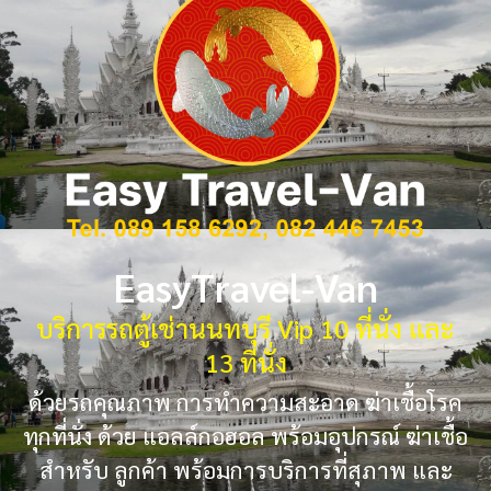
EasyTravel-Van
บริการรถตู้เช่านนทบุรี Vip 10 ที่นั่ง และ
13 ที่นั่ง
ด้วยรถคุณภาพ การทำความสะอาด ฆ่าเชื้อโรค
ทุกที่นั่ง ด้วย แอลล์กอฮอล พร้อมอุปกรณ์ ฆ่าเชื้อ
สำหรับ ลูกค้า พร้อมการบริการที่สุภาพ และ