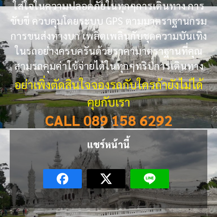
ใส่ใจในความปลอดภัยในทุกๆการเดินทาง การ
ขับขี่ ควบคุมโดยระบบ GPS ตามมาตราฐานกรม
การขนส่งทางบก เพลิดเพลินกับชุดความบันเทิง
ในรถอย่างครบครันด้วยราคามาตราฐานที่คุณ
สามรถคุมค่าใช้จ่ายได้ในทุกๆทริปการเดินทาง
อย่าเพิ่งตัดสินใจจองรถกับใครถ้ายังไม่ได้
คุยกับเรา
CALL 089 158 6292
แชร์หน้านี้