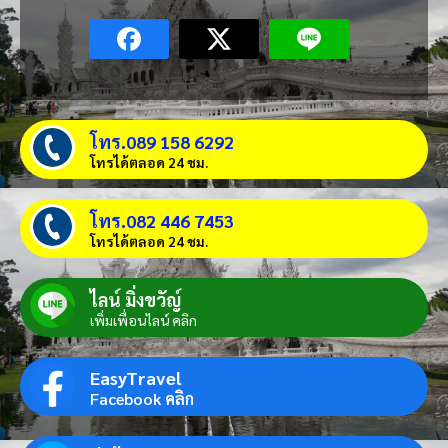
โทร.089 158 6292
โทรได้ตลอด 24 ชม.
โทร.082 446 7453
โทรได้ตลอด 24 ชม.
ไลน์ มิ่งขวัญ์
เพิ่มเพื่อนไลน์ คลิก
EasyTravel
Facebook คลิก