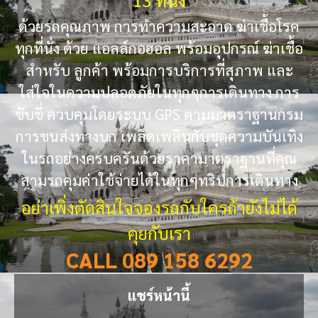
ด้วยรถคุณภาพ การทำความสะอาด ฆ่าเชื้อโรค
ทุกที่นั่ง ด้วย แอลล์กอฮอล พร้อมอุปกรณ์ ฆ่าเชื้อ
สำหรับ ลูกค้า พร้อมการบริการที่สุภาพ และ
ใส่ใจในความปลอดภัยในทุกๆการเดินทาง การ
ขับขี่ ควบคุมโดยระบบ GPS ตามมาตราฐานกรม
การขนส่งทางบก เพลิดเพลินกับชุดความบันเทิง
ในรถอย่างครบครันด้วยราคามาตราฐานที่คุณ
สามรถคุมค่าใช้จ่ายได้ในทุกๆทริปการเดินทาง
อย่าเพิ่งตัดสินใจจองรถกับใครถ้ายังไม่ได้
คุยกับเรา
CALL 089 158 6292
แชร์หน้านี้