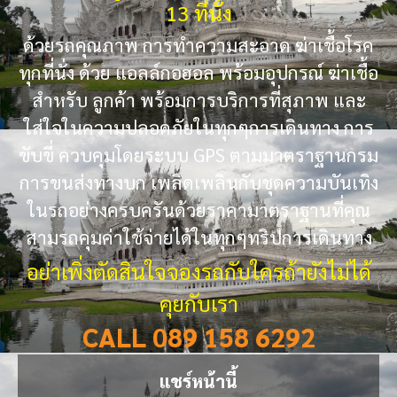
13 ที่นั่ง
ด้วยรถคุณภาพ การทำความสะอาด ฆ่าเชื้อโรค
ทุกที่นั่ง ด้วย แอลล์กอฮอล พร้อมอุปกรณ์ ฆ่าเชื้อ
สำหรับ ลูกค้า พร้อมการบริการที่สุภาพ และ
ใส่ใจในความปลอดภัยในทุกๆการเดินทาง การ
ขับขี่ ควบคุมโดยระบบ GPS ตามมาตราฐานกรม
การขนส่งทางบก เพลิดเพลินกับชุดความบันเทิง
ในรถอย่างครบครันด้วยราคามาตราฐานที่คุณ
สามรถคุมค่าใช้จ่ายได้ในทุกๆทริปการเดินทาง
อย่าเพิ่งตัดสินใจจองรถกับใครถ้ายังไม่ได้
คุยกับเรา
CALL 089 158 6292
แชร์หน้านี้