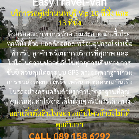
EasyTravel-Van
บริการรถตู้เช่านนทบุรี Vip 10 ที่นั่ง และ
13 ที่นั่ง
ด้วยรถคุณภาพ การทำความสะอาด ฆ่าเชื้อโรค
ทุกที่นั่ง ด้วย แอลล์กอฮอล พร้อมอุปกรณ์ ฆ่าเชื้อ
สำหรับ ลูกค้า พร้อมการบริการที่สุภาพ และ
ใส่ใจในความปลอดภัยในทุกๆการเดินทาง การ
ขับขี่ ควบคุมโดยระบบ GPS ตามมาตราฐานกรม
การขนส่งทางบก เพลิดเพลินกับชุดความบันเทิง
ในรถอย่างครบครันด้วยราคามาตราฐานที่คุณ
สามรถคุมค่าใช้จ่ายได้ในทุกๆทริปการเดินทาง
อย่าเพิ่งตัดสินใจจองรถกับใครถ้ายังไม่ได้
คุยกับเรา
CALL 089 158 6292