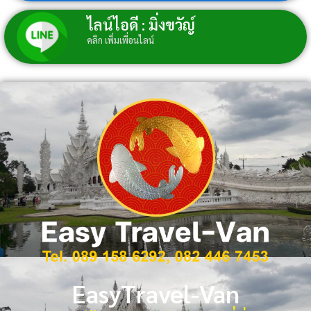
ไลน์ไอดี : มิ่งขวัญ์
คลิก เพิ่มเพื่อนไลน์
EasyTravel-Van