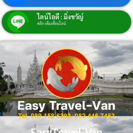
ไลน์ไอดี : มิ่งขวัญ์
คลิก เพิ่มเพื่อนไลน์
EasyTravel-Van