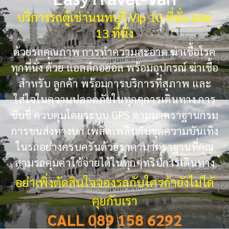
บริการรถตู้เช่านนทบุรี Vip 10 ที่นั่ง และ
13 ที่นั่ง
ด้วยรถคุณภาพ การทำความสะอาด ฆ่าเชื้อโรค
ทุกที่นั่ง ด้วย แอลล์กอฮอล พร้อมอุปกรณ์ ฆ่าเชื้อ
สำหรับ ลูกค้า พร้อมการบริการที่สุภาพ และ
ใส่ใจในความปลอดภัยในทุกๆการเดินทาง การ
ขับขี่ ควบคุมโดยระบบ GPS ตามมาตราฐานกรม
การขนส่งทางบก เพลิดเพลินกับชุดความบันเทิง
ในรถอย่างครบครันด้วยราคามาตราฐานที่คุณ
สามรถคุมค่าใช้จ่ายได้ในทุกๆทริปการเดินทาง
อย่าเพิ่งตัดสินใจจองรถกับใครถ้ายังไม่ได้
คุยกับเรา
CALL 089 158 6292