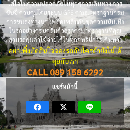
ใส่ใจในความปลอดภัยในทุกๆการเดินทาง การ
ขับขี่ ควบคุมโดยระบบ GPS ตามมาตราฐานกรม
การขนส่งทางบก เพลิดเพลินกับชุดความบันเทิง
ในรถอย่างครบครันด้วยราคามาตราฐานที่คุณ
สามรถคุมค่าใช้จ่ายได้ในทุกๆทริปการเดินทาง
อย่าเพิ่งตัดสินใจจองรถกับใครถ้ายังไม่ได้
คุยกับเรา
CALL 089 158 6292
แชร์หน้านี้