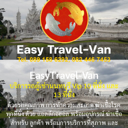
EasyTravel-Van
บริการรถตู้เช่านนทบุรี Vip 10 ที่นั่ง และ
13 ที่นั่ง
ด้วยรถคุณภาพ การทำความสะอาด ฆ่าเชื้อโรค
ทุกที่นั่ง ด้วย แอลล์กอฮอล พร้อมอุปกรณ์ ฆ่าเชื้อ
สำหรับ ลูกค้า พร้อมการบริการที่สุภาพ และ