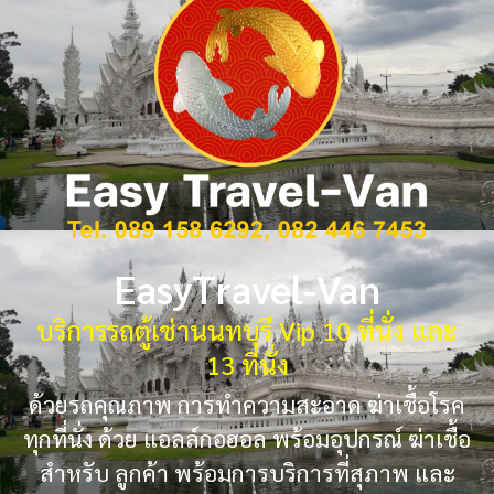
EasyTravel-Van
บริการรถตู้เช่านนทบุรี Vip 10 ที่นั่ง และ
13 ที่นั่ง
ด้วยรถคุณภาพ การทำความสะอาด ฆ่าเชื้อโรค
ทุกที่นั่ง ด้วย แอลล์กอฮอล พร้อมอุปกรณ์ ฆ่าเชื้อ
สำหรับ ลูกค้า พร้อมการบริการที่สุภาพ และ