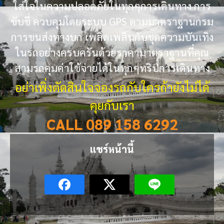
ใส่ใจในความปลอดภัยในทุกๆการเดินทาง การ
ขับขี่ ควบคุมโดยระบบ GPS ตามมาตราฐานกรม
การขนส่งทางบก เพลิดเพลินกับชุดความบันเทิง
ในรถอย่างครบครันด้วยราคามาตราฐานที่คุณ
สามรถคุมค่าใช้จ่ายได้ในทุกๆทริปการเดินทาง
อย่าเพิ่งตัดสินใจจองรถกับใครถ้ายังไม่ได้
คุยกับเรา
CALL 089 158 6292
แชร์หน้านี้