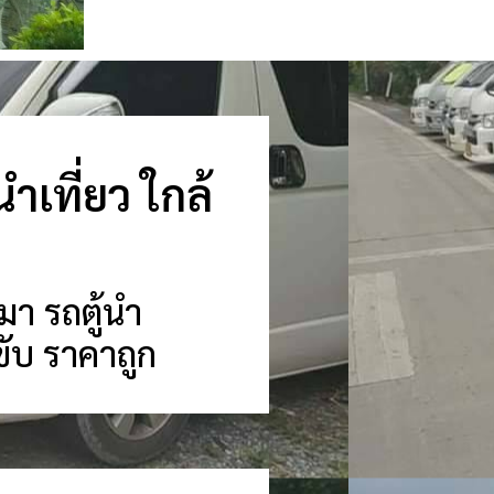
นำเที่ยว ใกล้
หมา รถตู้นำ
คนขับ ราคาถูก